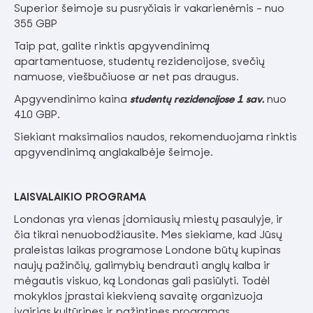
Superior šeimoje su pusryčiais ir vakarienėmis – nuo
355 GBP
Taip pat, galite rinktis apgyvendinimą
apartamentuose, studentų rezidencijose, svečių
namuose, viešbučiuose ar net pas draugus.
Apgyvendinimo kaina
studentų rezidencijose 1 sav.
nuo
410 GBP.
Siekiant maksimalios naudos, rekomenduojama rinktis
apgyvendinimą anglakalbėje šeimoje.
LAISVALAIKIO PROGRAMA
Londonas yra vienas įdomiausių miestų pasaulyje, ir
čia tikrai nenuobodžiausite. Mes siekiame, kad Jūsų
praleistas laikas programose Londone būtų kupinas
naujų pažinčių, galimybių bendrauti anglų kalba ir
mėgautis viskuo, ką Londonas gali pasiūlyti. Todėl
mokyklos įprastai kiekvieną savaitę organizuoja
įvairias kultūrines ir pažintines programas.