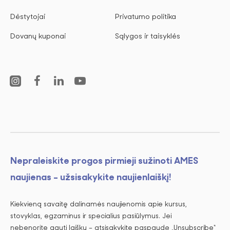
Dėstytojai
Privatumo politika
Dovanų kuponai
Sąlygos ir taisyklės
Nepraleiskite progos pirmieji sužinoti AMES
naujienas - užsisakykite naujienlaiškį!
Kiekvieną savaitę dalinamės naujienomis apie kursus,
stovyklas, egzaminus ir specialius pasiūlymus. Jei
nebenorite gauti laiškų – atsisakykite paspaudę „Unsubscribe“