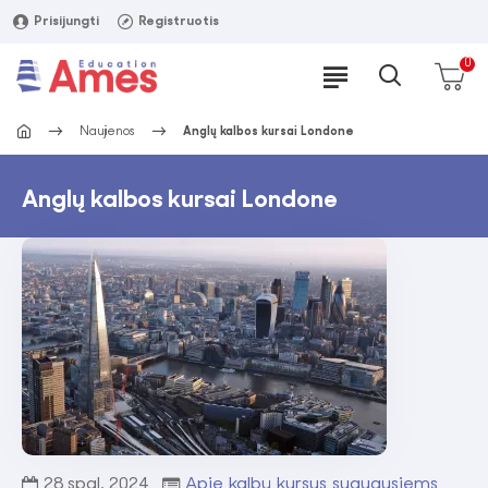
Prisijungti
Registruotis
0
Naujienos
Anglų kalbos kursai Londone
Anglų kalbos kursai Londone
28
spal.
2024
Apie kalbų kursus suaugusiems