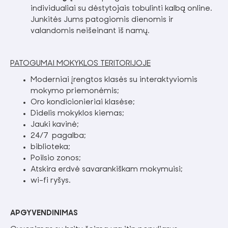
individualiai su dėstytojais tobulinti kalbą online.
Junkitės Jums patogiomis dienomis ir
valandomis neišeinant iš namų.
PATOGUMAI MOKYKLOS TERITORIJOJE
Moderniai įrengtos klasės su interaktyviomis
mokymo priemonėmis;
Oro kondicionieriai klasėse;
Didelis mokyklos kiemas;
Jauki kavinė;
24/7 pagalba;
biblioteka;
Poilsio zonos;
Atskira erdvė savarankiškam mokymuisi;
wi-fi ryšys.
APGYVENDINIMAS