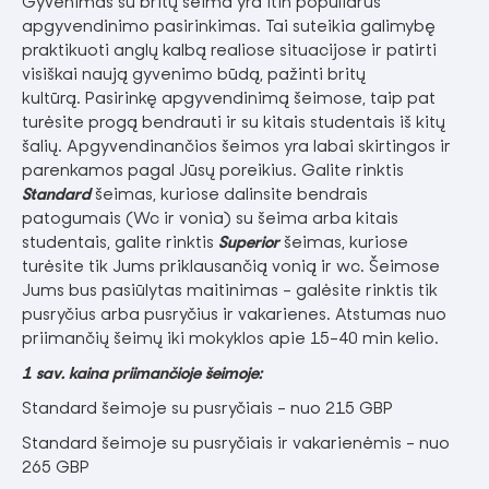
Gyvenimas su britų šeima yra itin populiarus
apgyvendinimo pasirinkimas. Tai suteikia galimybę
praktikuoti anglų kalbą realiose situacijose ir patirti
visiškai naują gyvenimo būdą, pažinti britų
kultūrą. Pasirinkę apgyvendinimą šeimose, taip pat
turėsite progą bendrauti ir su kitais studentais iš kitų
šalių. Apgyvendinančios šeimos yra labai skirtingos ir
parenkamos pagal Jūsų poreikius. Galite rinktis
Standard
šeimas, kuriose dalinsite bendrais
patogumais (Wc ir vonia) su šeima arba kitais
studentais, galite rinktis
Superior
šeimas, kuriose
turėsite tik Jums priklausančią vonią ir wc. Šeimose
Jums bus pasiūlytas maitinimas – galėsite rinktis tik
pusryčius arba pusryčius ir vakarienes. Atstumas nuo
priimančių šeimų iki mokyklos apie 15-40 min kelio.
1 sav. kaina priimančioje šeimoje:
Standard šeimoje su pusryčiais – nuo 215 GBP
Standard šeimoje su pusryčiais ir vakarienėmis – nuo
265 GBP