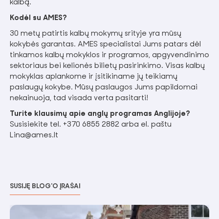
kalbą.
Kodėl su AMES?
30 metų patirtis kalbų mokymų srityje yra mūsų
kokybės garantas. AMES specialistai Jums patars dėl
tinkamos kalbų mokyklos ir programos, apgyvendinimo
sektoriaus bei kelionės bilietų pasirinkimo. Visas kalbų
mokyklas aplankome ir įsitikiname jų teikiamų
paslaugų kokybe. Mūsų paslaugos Jums papildomai
nekainuoja, tad visada verta pasitarti!
Turite klausimų apie anglų programas Anglijoje?
Susisiekite tel. +370 6855 2882 arba el. paštu
Lina@ames.lt
SUSIJĘ BLOG'O ĮRAŠAI