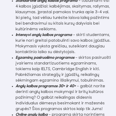
Standartinė anglų kalbos programa
– tobulinami visi
4 kalbos įgūdžiai: kalbėjimas, skaitymas, rašymas,
klausymas. Įprastai pamokos trunka apie 3-4 val.
iki pietų, tad vėliau turėsite laisva laiką pažintims
bei bendravimui su kitais kursų dalyviais bei
kultūrinėms veikloms.
Intensyvi anglų kalbos programa
–
skirti studentams,
kurie nori greitai patobulinti savo kalbos įgūdžius.
Mokymasis vyksta greičiau, suteikiant daugiau
kontaktinio laiko su dėstytojais.
Egzaminų pasiruošimo programos
– skirtos pasiruošti
įvairiems standartizuotiems egzaminams,
tokiems kaip IELTS, Cambridge English ir kiti.
Pabrėžiamas strategijų ir įgūdžių, reikalingų
sėkmingam egzamino išlaikymui, tobulinimas.
Anglų kalbos programos 30+ ir 40+
– galbūt norite
derinti anglų kalbos mokymąsi ir britų kultūros
pažinimą? O galbūt reikalingas didesnis
individualus dėmesys besimokant ir mažesnės
grupės? Šios programos skirtos kaip tik Jums!
Online anglų kalba
– programa skirta norintiems