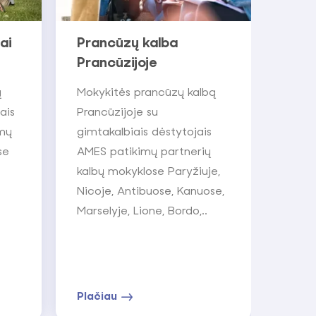
ai
Prancūzų kalba
Prancūzijoje
ą
Mokykitės prancūzų kalbą
ais
Prancūzijoje su
imų
gimtakalbiais dėstytojais
se
AMES patikimų partnerių
kalbų mokyklose Paryžiuje,
Nicoje, Antibuose, Kanuose,
.
Marselyje, Lione, Bordo,..
Plačiau