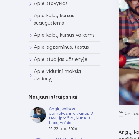
Apie stovyklas
Apie kalbų kursus
suaugusiems
Apie kalbų kursus vaikams
Apie egzaminus, testus
Apie studijas užsienyje
Apie vidurinį mokslą
užsienyje
Naujausi straipsniai
Anglų kalbos
pamokos ir ekranai: 3
09
lie
tėvų įpročiai, kurie iš
tiesų veikia
22
liep.
2026
Anglų ka