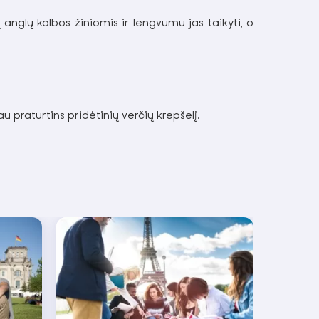
anglų kalbos žiniomis ir lengvumu jas taikyti, o
u praturtins pridėtinių verčių krepšelį.