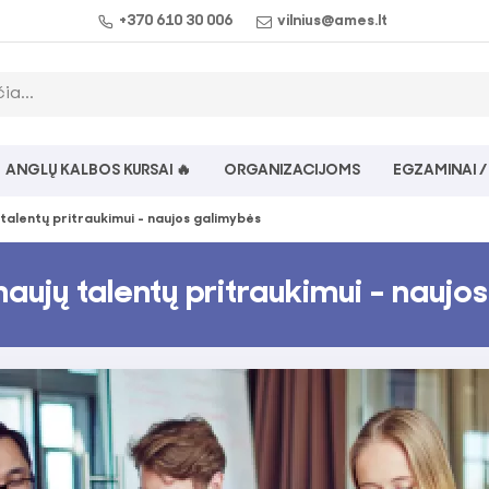
+370 610 30 006
vilnius@ames.lt
ANGLŲ KALBOS KURSAI 🔥
ORGANIZACIJOMS
EGZAMINAI /
 talentų pritraukimui - naujos galimybės
naujų talentų pritraukimui - naujo