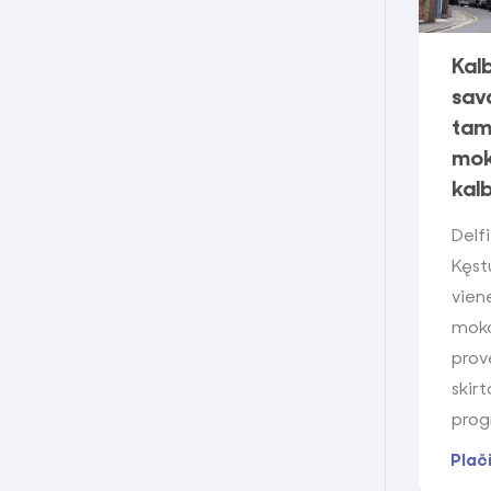
Kal
sav
tam
mok
kal
Delf
Kęst
vien
moko
prov
skir
prog
Plač