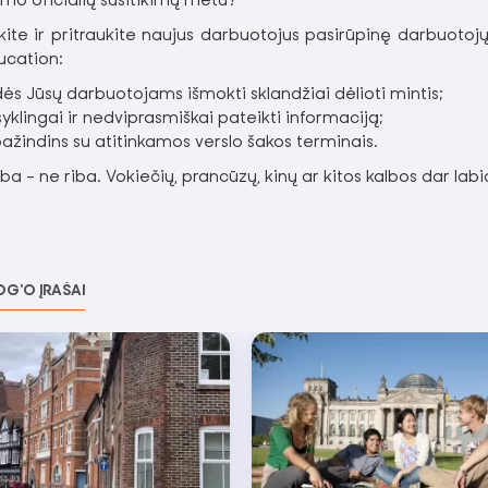
imo oficialių susitikimų metu?
ite ir pritraukite naujus darbuotojus pasirūpinę darbuotojų 
ucation:
ės Jūsų darbuotojams išmokti sklandžiai dėlioti mintis;
syklingai ir nedviprasmiškai pateikti informaciją;
ažindins su atitinkamos verslo šakos terminais.
ba - ne riba. Vokiečių, prancūzų, kinų ar kitos kalbos dar labia
OG'O ĮRAŠAI