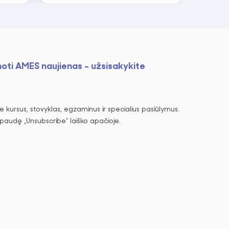
noti AMES naujienas - užsisakykite
 kursus, stovyklas, egzaminus ir specialius pasiūlymus.
spaudę „Unsubscribe“ laiško apačioje.