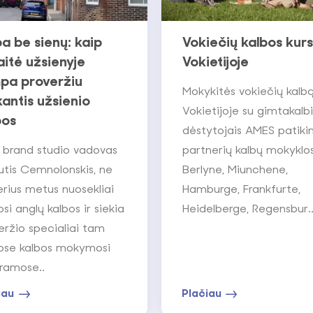
ba be sienų: kaip
Vokiečių kalbos kurs
aitė užsienyje
Vokietijoje
pa proveržiu
Mokykitės vokiečių kalb
antis užsienio
Vokietijoje su gimtakalbi
bos
dėstytojais AMES patik
i brand studio vadovas
partnerių kalbų mokyklo
utis Cemnolonskis, ne
Berlyne, Miunchene,
erius metus nuosekliai
Hamburge, Frankfurte,
si anglų kalbos ir siekia
Heidelberge, Regensbur.
eržio specialiai tam
tose kalbos mokymosi
ramose..
iau
Plačiau