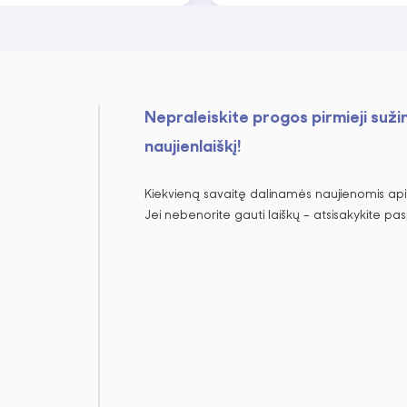
Nepraleiskite progos pirmieji suži
naujienlaiškį!
Kiekvieną savaitę dalinamės naujienomis apie
Jei nebenorite gauti laiškų – atsisakykite pa