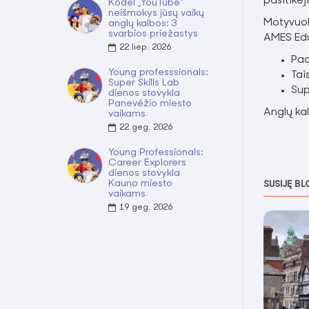
pasitikėj
Kodėl „YouTube“
neišmokys jūsų vaikų
Motyvuok
anglų kalbos: 3
svarbios priežastys
AMES Ed
22
liep.
2026
Pad
Young professsionals:
Tai
Super Skills Lab
Sup
dienos stovykla
Panevėžio miesto
Anglų kal
vaikams
22
geg.
2026
Young Professionals:
Career Explorers
dienos stovykla
Kauno miesto
SUSIJĘ BL
vaikams
19
geg.
2026