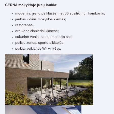
CERNA mokykloje jūsų laukia:
moderniai įrengtos klasės, net 36 susitikimų i kambariai;
jaukus vidinis mokyklos kiemas;
restoranas;
oro kondicionieriai klasėse;
sūkurinė vonia, sauna ir sporto salė;
poilsio zonos, sporto aikštelės;
puikiai veikiantis Wi-Fi ryšys.