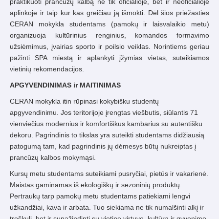
praktikuoti prancūzų kalbą ne tik oficialioje, bet ir neoficialioje
aplinkoje ir taip kur kas greičiau ją išmokti. Dėl šios priežasties
CERAN mokykla studentams (pamokų ir laisvalaikio metu)
organizuoja kultūrinius renginius, komandos formavimo
užsiėmimus, įvairias sporto ir poilsio veiklas. Norintiems geriau
pažinti SPA miestą ir aplankyti įžymias vietas, suteikiamos
vietinių rekomendacijos.
APGYVENDINIMAS ir MAITINIMAS
CERAN mokykla itin rūpinasi kokybišku studentų
apgyvendinimu. Jos teritorijoje įrengtas viešbutis, siūlantis 71
vienviečius modernius ir komfortiškus kambarius su autentišku
dekoru. Pagrindinis to tikslas yra suteikti studentams didžiausią
patogumą tam, kad pagrindinis jų dėmesys būtų nukreiptas į
prancūzų kalbos mokymąsi.
Kursų metu studentams suteikiami pusryčiai, pietūs ir vakarienė.
Maistas gaminamas iš ekologiškų ir sezoninių produktų.
Pertraukų tarp pamokų metu studentams patiekiami lengvi
užkandžiai, kava ir arbata. Tuo siekiama ne tik numalšinti alkį ir
troškulį, bet ir supažindinti su vietine virtuve, kultūra ir gyvenimo