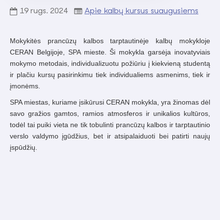
19
rugs.
2024
Apie kalbų kursus suaugusiems
Mokykitės prancūzų kalbos tarptautinėje kalbų mokykloje
CERAN Belgijoje, SPA mieste. Ši mokykla garsėja inovatyviais
mokymo metodais, individualizuotu požiūriu į kiekvieną studentą
ir plačiu kursų pasirinkimu tiek individualiems asmenims, tiek ir
įmonėms.
SPA miestas, kuriame įsikūrusi CERAN mokykla, yra žinomas dėl
savo gražios gamtos, ramios atmosferos ir unikalios kultūros,
todėl tai puiki vieta ne tik tobulinti prancūzų kalbos ir tarptautinio
verslo valdymo įgūdžius, bet ir atsipalaiduoti bei patirti naujų
įspūdžių.