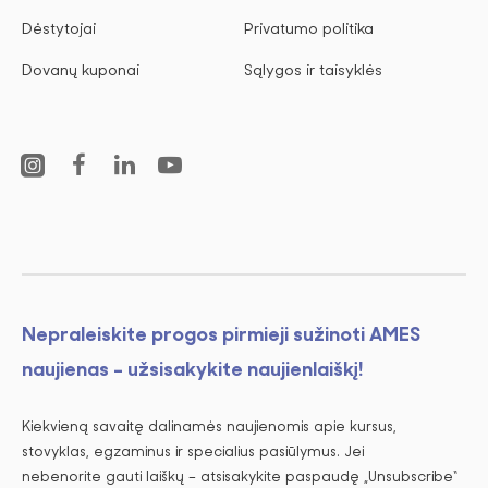
Dėstytojai
Privatumo politika
Dovanų kuponai
Sąlygos ir taisyklės
Nepraleiskite progos pirmieji sužinoti AMES
naujienas - užsisakykite naujienlaiškį!
Kiekvieną savaitę dalinamės naujienomis apie kursus,
stovyklas, egzaminus ir specialius pasiūlymus. Jei
nebenorite gauti laiškų – atsisakykite paspaudę „Unsubscribe“