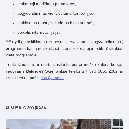
mokomoji medžiaga pamokoms;
apgyvendinimas vienviečiame kambaryje;
maitinimas (pusryčiai, pietūs ir vakarienė);
bevielis interneto ryšys.
**Skrydis, pasitikimas oro uoste, pervežimai ir apgyvendinimas į
programos kainą neįskaičiuoti. Juos rezervuojame tik užsisakius
vietą programoje.
Turite klausimų ar norite apsitarti apie prancūzų kalbos kursus
vadovams Belgijoje? Skambinkite telefonu + 370 6855 2882 ar
kreipkitės el. paštu
lina@ames.lt
.
SUSIJĘ BLOG'O ĮRAŠAI