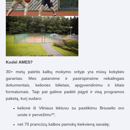
Kodėl AMES?
30+ metų patirtis kalbų mokymo srityje yra mūsų kokybės
garantas. Mes patarsime ir pasirūpinsime reikalingais
dokumentais, kelionės bilietais, apgyvendinimu ir kitais
formalumais. Taip pat galime padėti įsigyti ir visą programos
paketą, kurį sudaro:
kelionė iš Vilniaus lėktuvu su pasitikimu Briuselio oro
uoste ir pervežimu**;
net 70 prancūzų kalbos pamokų kiekvieną savaitę;