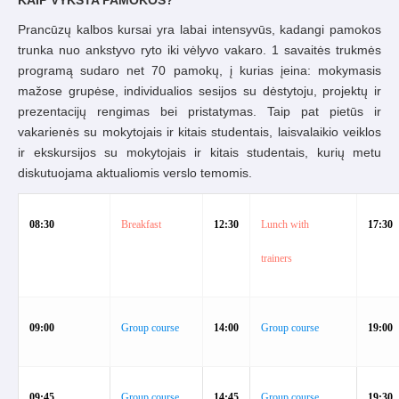
KAIP VYKSTA PAMOKOS?
Prancūzų kalbos kursai yra labai intensyvūs, kadangi pamokos
trunka nuo ankstyvo ryto iki vėlyvo vakaro. 1 savaitės trukmės
programą sudaro net 70 pamokų, į kurias įeina: mokymasis
mažose grupėse, individualios sesijos su dėstytoju, projektų ir
prezentacijų rengimas bei pristatymas. Taip pat pietūs ir
vakarienės su mokytojais ir kitais studentais, laisvalaikio veiklos
ir ekskursijos su mokytojais ir kitais studentais, kurių metu
diskutuojama aktualiomis verslo temomis.
08:30
Breakfast
12:30
Lunch
with
17:30
trainers
09:00
Group course
14:00
Group course
19:00
09:45
Group course
14:45
Group course
19:30