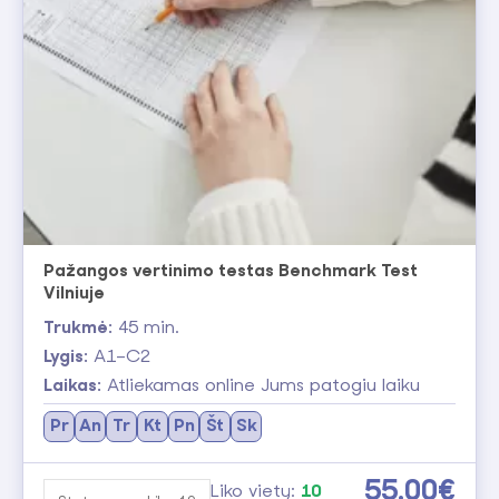
Pažangos vertinimo testas Benchmark Test
Vilniuje
Trukmė:
45 min.
Lygis:
A1–C2
Laikas:
Atliekamas online Jums patogiu laiku
Pr
An
Tr
Kt
Pn
Št
Sk
55.00€
Liko vietų:
10