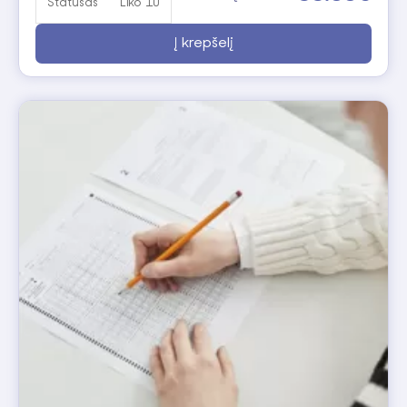
Statusas
Liko 10
Į krepšelį