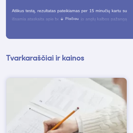
Atlikus testą, rezultatas pateikiamas per 15 minučių kartu su
išsamia ataskaita apie besimokančiojo anglų kalbos pažangą
ir lygį pagal Bendruosius Europos kalbų metmenis (
CEFR
). Ataskaitoje detaliai aprašomi kandidato gebėjimai,
įvertinami visi anglų kalbos įgūdžiai ir pateikiamos konkrečios
rekomendacijos siekiant aukštesnio lygio žinių.
Tvarkaraščiai ir kainos
Greitas, patikimas ir objektyvus įvertinimas.