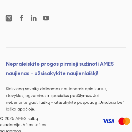
Nepraleiskite progos pirmieji sužinoti AMES
naujienas - užsisakykite naujienlaiškį!
Kiekvieną savaitę dalinamės naujienomis apie kursus,
stovyklas, egzaminus ir specialius pasiūlymus. Jei
nebenorite gauti laiškų – atsisakykite paspaudę „Unsubscribe“
laiško apačioje.
© 2025 AMES kalbų
akademija. Visos teisės
saugomos.