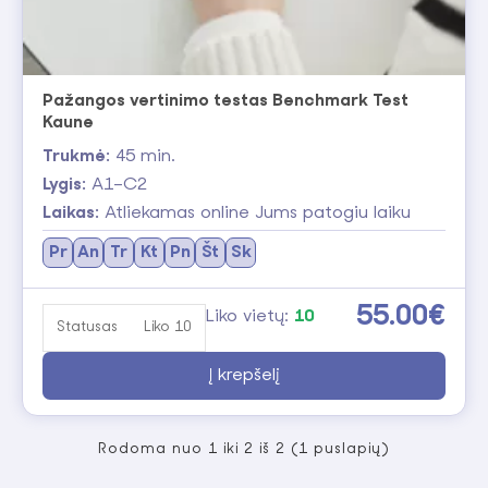
Pažangos vertinimo testas Benchmark Test
Kaune
Trukmė:
45 min.
Lygis:
A1–C2
Laikas:
Atliekamas online Jums patogiu laiku
Pr
An
Tr
Kt
Pn
Št
Sk
55.00€
Liko vietų:
10
Statusas
Liko 10
Į krepšelį
Rodoma nuo 1 iki 2 iš 2 (1 puslapių)