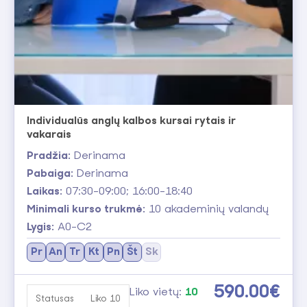
Individualūs anglų kalbos kursai rytais ir
vakarais
Pradžia:
Derinama
Pabaiga:
Derinama
Laikas:
07:30-09:00; 16:00-18:40
Minimali kurso trukmė:
10 akademinių valandų
Lygis:
A0-C2
Pr
An
Tr
Kt
Pn
Št
Sk
590.00€
Liko vietų:
10
Statusas
Liko 10