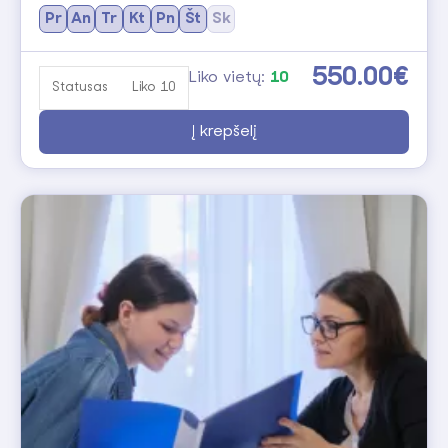
Pr
An
Tr
Kt
Pn
Št
Sk
550.00€
Liko vietų:
10
Statusas
Liko 10
Į krepšelį