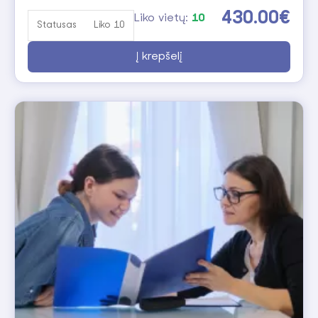
tai padės parinkti Jums tinkamiausią kursą.
430.00€
Liko vietų:
10
Statusas
Liko 10
Į krepšelį