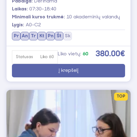
Pabaiga:
Derinama
Laikas:
07:30-18:40
Minimali kurso trukmė:
10 akademinių valandų
Lygis:
A0-C2
Pr
An
Tr
Kt
Pn
Št
Sk
380.00€
Liko vietų:
60
Statusas
Liko 60
Į krepšelį
TOP