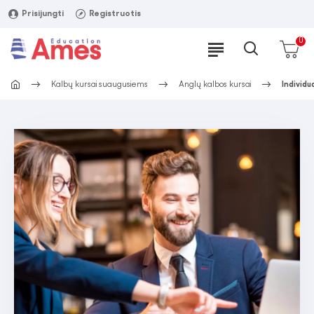
Prisijungti
Registruotis
0
Kalbų kursai suaugusiems
Anglų kalbos kursai
Individu