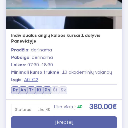
Individualūs anglų kalbos kursai 1 dalyvis
Panevėžyje
Pradžia:
derinama
Pabaiga:
derinama
Laikas:
07:30–18:30
Minimali kurso trukmė:
10 akademinių valandų
Lygis:
A0-C2
Pr
An
Tr
Kt
Pn
Št
Sk
380.00€
Liko vietų:
40
Statusas
Liko 40
Į krepšelį