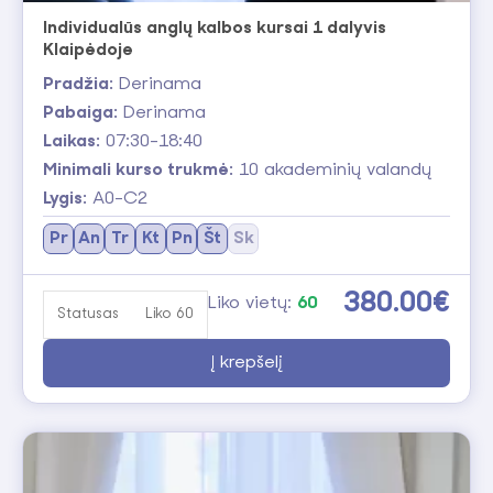
Individualūs anglų kalbos kursai 1 dalyvis
Klaipėdoje
Pradžia:
Derinama
Pabaiga:
Derinama
Laikas:
07:30-18:40
Minimali kurso trukmė:
10 akademinių valandų
Lygis:
A0-C2
Pr
An
Tr
Kt
Pn
Št
Sk
380.00€
Liko vietų:
60
Statusas
Liko 60
Į krepšelį