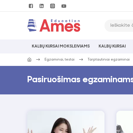
KALBŲ KURSAI MOKSLEIVIAMS
KALBŲ KURSAI
Egzaminai, testai
Tarptautiniai egzaminai
Pasiruošimas egzaminam