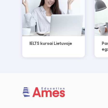
IELTS kursai Lietuvoje
Pa
eg