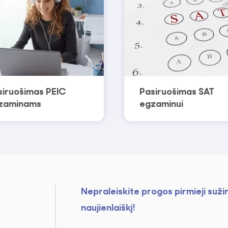
siruošimas PEIC
Pasiruošimas SAT
zaminams
egzaminui
Nepraleiskite progos pirmieji suži
naujienlaiškį!