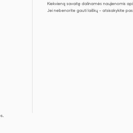
Kiekvieną savaitę dalinamės naujienomis apie
Jei nebenorite gauti laiškų – atsisakykite pa
s.