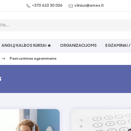
+370 610 30 006
vilnius@ames.lt
ANGLŲ KALBOS KURSAI 🔥
ORGANIZACIJOMS
EGZAMINAI /
Pasiruošimas egzaminams
s