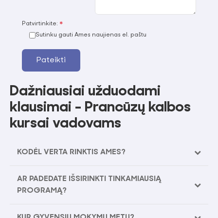
Patvirtinkite:
Sutinku gauti Ames naujienas el. paštu
Pateikti
Dažniausiai užduodami
klausimai - Prancūzų kalbos
kursai vadovams
KODĖL VERTA RINKTIS AMES?
AR PADEDATE IŠSIRINKTI TINKAMIAUSIĄ
PROGRAMĄ?
KUR GYVENSIU MOKYMŲ METU?