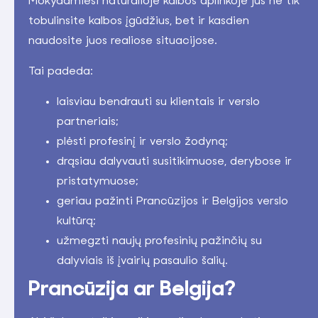
Mokydamiesi natūralioje kalbos aplinkoje jūs ne tik
tobulinsite kalbos įgūdžius, bet ir kasdien
naudosite juos realiose situacijose.
Tai padeda:
laisviau bendrauti su klientais ir verslo
partneriais;
plėsti profesinį ir verslo žodyną;
drąsiau dalyvauti susitikimuose, derybose ir
pristatymuose;
geriau pažinti Prancūzijos ir Belgijos verslo
kultūrą;
užmegzti naujų profesinių pažinčių su
dalyviais iš įvairių pasaulio šalių.
Prancūzija ar Belgija?