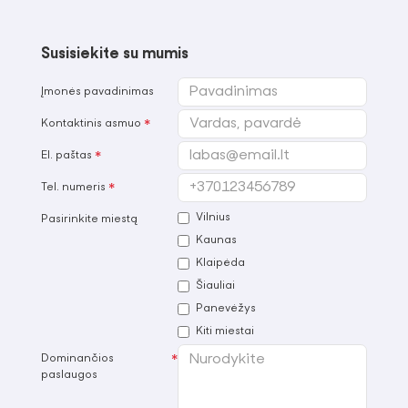
Susisiekite su mumis
Įmonės pavadinimas
Kontaktinis asmuo
El. paštas
Tel. numeris
Vilnius
Pasirinkite miestą
Kaunas
Klaipėda
Šiauliai
Panevėžys
Kiti miestai
Dominančios
paslaugos