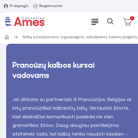
Prisijungti
Registruotis
0
Kalbų kursai įmonėms, organizacijoms, valstybinėms, švietimo įstaigoms
Prancūzų kalbos kursai
vadovams
Jei dirbate su partneriais iš Prancūzijos, Belgijos ar
kitų prancūziškai kalbančių šalių, tikriausiai žinote,
kad sklandžiai komunikuoti padeda ne vien
gramatikos žinios. Daug daugiau pasitikėjimo
atsiranda tada, kai kalbą tenka naudoti kasdien –