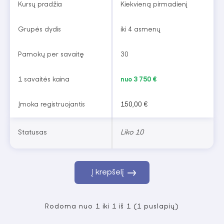
Kursų pradžia
Kiekvieną pirmadienį
Grupės dydis
iki 4 asmenų
Pamokų per savaitę
30
1 savaitės kaina
nuo 3 750 €
Įmoka registruojantis
150,00 €
Statusas
Liko 10
Į krepšelį
Rodoma nuo 1 iki 1 iš 1 (1 puslapių)