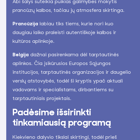
Abi šalys suteikia puikias galimybes mokytis
prancūzų kalbos, tačiau jų atmosfera skirtinga.
Prancūzija
labiau tiks tiems, kurie nori kuo
daugiau laiko praleisti autentiškoje kalbos ir
kultūros aplinkoje.
Belgija
dažnai pasirenkama dėl tarptautinės
aplinkos. Čia įsikūrusios Europos Sąjungos
institucijos, tarptautinės organizacijos ir daugelio
verslų atstovybės, todėl ši kryptis ypač aktuali
vadovams ir specialistams, dirbantiems su
tarptautiniais projektais.
Padėsime išsirinkti
tinkamiausią programą
Kiekvieno dalyvio tikslai skirtingi, todėl prieš