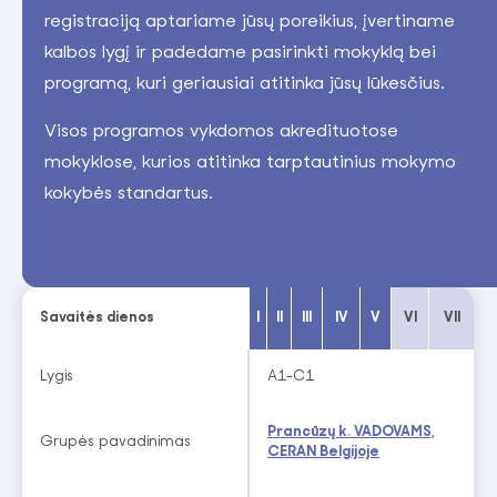
registraciją aptariame jūsų poreikius, įvertiname
kalbos lygį ir padedame pasirinkti mokyklą bei
programą, kuri geriausiai atitinka jūsų lūkesčius.
Visos programos vykdomos akredituotose
mokyklose, kurios atitinka tarptautinius mokymo
kokybės standartus.
Savaitės dienos
I
II
III
IV
V
VI
VII
Lygis
A1-C1
Prancūzų k. VADOVAMS,
Grupės pavadinimas
CERAN Belgijoje