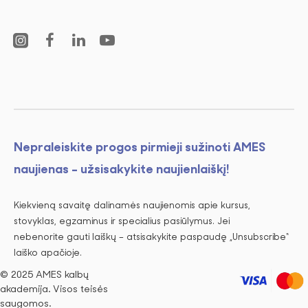
Nepraleiskite progos pirmieji sužinoti AMES
naujienas - užsisakykite naujienlaiškį!
Kiekvieną savaitę dalinamės naujienomis apie kursus,
stovyklas, egzaminus ir specialius pasiūlymus. Jei
nebenorite gauti laiškų – atsisakykite paspaudę „Unsubscribe“
laiško apačioje.
© 2025 AMES kalbų
akademija. Visos teisės
saugomos.