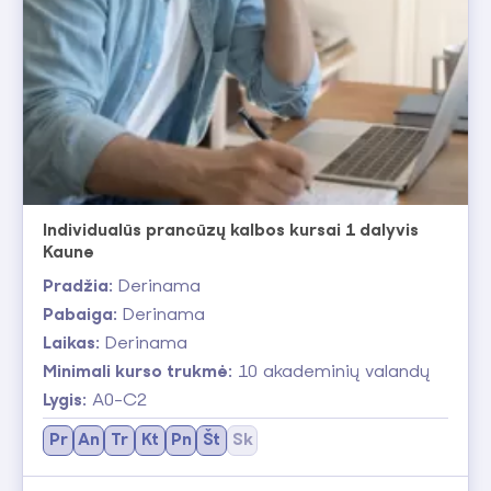
pasirinkite jums tinkamiausią kursą.
Individualūs prancūzų kalbos kursai 1 dalyvis
Kaune
Pradžia:
Derinama
Pabaiga:
Derinama
Laikas:
Derinama
Minimali kurso trukmė:
10 akademinių valandų
Lygis:
A0-C2
Pr
An
Tr
Kt
Pn
Št
Sk