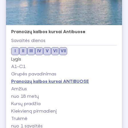
Prancūzų kalbos kursai Antibuose
Savaitės dienos
I
II
III
IV
V
VI
VII
Lygis
A1-C1
Grupės pavadinimas
Prancūzų kalbos kursai ANTIBUOSE
Amžius
nuo 18 metų
Kursų pradžia
Kiekvieną pirmadienį
Trukmė
nuo 1 savaitės