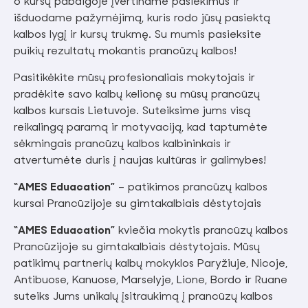
o kursų pabaigoje įvertiname pasiekimus ir
išduodame pažymėjimą, kuris rodo jūsų pasiektą
kalbos lygį ir kursų trukmę. Su mumis pasieksite
puikių rezultatų mokantis prancūzų kalbos!
Pasitikėkite mūsų profesionaliais mokytojais ir
pradėkite savo kalbų kelionę su mūsų prancūzų
kalbos kursais Lietuvoje. Suteiksime jums visą
reikalingą paramą ir motyvaciją, kad taptumėte
sėkmingais prancūzų kalbos kalbininkais ir
atvertumėte duris į naujas kultūras ir galimybes!
“AMES Eduacation”
– patikimos prancūzų kalbos
kursai Prancūzijoje su gimtakalbiais dėstytojais
“AMES Eduacation”
kviečia mokytis prancūzų kalbos
Prancūzijoje su gimtakalbiais dėstytojais. Mūsų
patikimų partnerių kalbų mokyklos Paryžiuje, Nicoje,
Antibuose, Kanuose, Marselyje, Lione, Bordo ir Ruane
suteiks Jums unikalų įsitraukimą į prancūzų kalbos