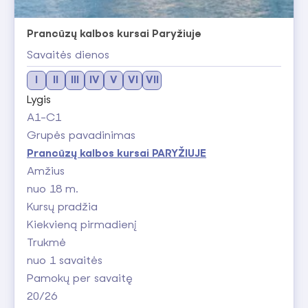
Prancūzų kalbos kursai Paryžiuje
Savaitės dienos
I
II
III
IV
V
VI
VII
Lygis
A1-C1
Grupės pavadinimas
Prancūzų kalbos kursai PARYŽIUJE
Amžius
nuo 18 m.
Kursų pradžia
Kiekvieną pirmadienį
Trukmė
nuo 1 savaitės
Pamokų per savaitę
20/26