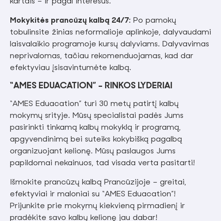
kartais – ir pagal interesus.
Mokykitės prancūzų kalbą 24/7:
Po pamokų
tobulinsite žinias neformalioje aplinkoje, dalyvaudami
laisvalaikio programoje kursų dalyviams. Dalyvavimas
neprivalomas, tačiau rekomenduojamas, kad dar
efektyviau įsisavintumėte kalbą.
“AMES EDUACATION” - RINKOS LYDERIAI
“AMES Eduacation” turi 30 metų patirtį kalbų
mokymų srityje. Mūsų specialistai padės Jums
pasirinkti tinkamą kalbų mokyklą ir programą,
apgyvendinimą bei suteiks kokybišką pagalbą
organizuojant kelionę. Mūsų paslaugos Jums
papildomai nekainuos, tad visada verta pasitarti!
Išmokite prancūzų kalbą Prancūzijoje – greitai,
efektyviai ir maloniai su “AMES Eduacation”!
Prijunkite prie mokymų kiekvieną pirmadienį ir
pradėkite savo kalbų kelionę jau dabar!