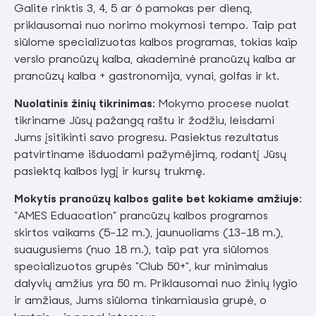
Galite rinktis 3, 4, 5 ar 6 pamokas per dieną,
priklausomai nuo norimo mokymosi tempo. Taip pat
siūlome specializuotas kalbos programas, tokias kaip
verslo prancūzų kalba, akademinė prancūzų kalba ar
prancūzų kalba + gastronomija, vynai, golfas ir kt.
Nuolatinis žinių tikrinimas:
Mokymo procese nuolat
tikriname Jūsų pažangą raštu ir žodžiu, leisdami
Jums įsitikinti savo progresu. Pasiektus rezultatus
patvirtiname išduodami pažymėjimą, rodantį Jūsų
pasiektą kalbos lygį ir kursų trukmę.
Mokytis prancūzų kalbos galite bet kokiame amžiuje:
“AMES Eduacation” prancūzų kalbos programos
skirtos vaikams (5-12 m.), jaunuoliams (13-18 m.),
suaugusiems (nuo 18 m.), taip pat yra siūlomos
specializuotos grupės "Club 50+", kur minimalus
dalyvių amžius yra 50 m. Priklausomai nuo žinių lygio
ir amžiaus, Jums siūloma tinkamiausia grupė, o