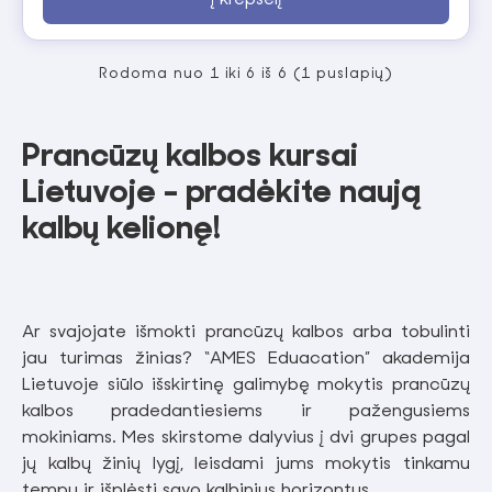
Į krepšelį
Rodoma nuo 1 iki 6 iš 6 (1 puslapių)
Prancūzų kalbos kursai
Lietuvoje - pradėkite naują
kalbų kelionę!
Ar svajojate išmokti prancūzų kalbos arba tobulinti
jau turimas žinias? “AMES Eduacation” akademija
Lietuvoje siūlo išskirtinę galimybę mokytis prancūzų
kalbos pradedantiesiems ir pažengusiems
mokiniams. Mes skirstome dalyvius į dvi grupes pagal
jų kalbų žinių lygį, leisdami jums mokytis tinkamu
tempu ir išplėsti savo kalbinius horizontus.