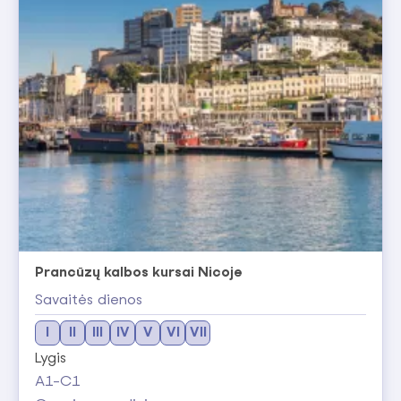
Prancūzų kalbos kursai Nicoje
Savaitės dienos
I
II
III
IV
V
VI
VII
Lygis
A1-C1