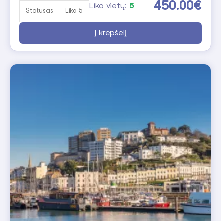
450.00€
Liko vietų:
5
Statusas
Liko 5
Į krepšelį