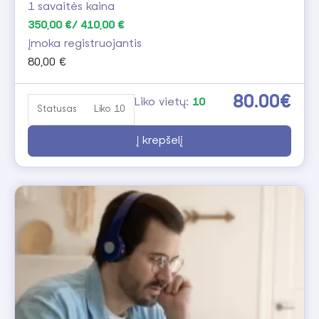
1 savaitės kaina
350,00 €/ 410,00 €
Įmoka registruojantis
80,00 €
80.00€
Liko vietų:
10
Statusas
Liko 10
Į krepšelį