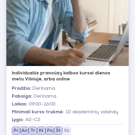
Individualūs prancūzų kalbos kursai dienos
metu Vilniuje, arba online
Pradžia:
Derinama
Pabaiga:
Derinama
Laikas:
09:00-16:00
Minimali kurso trukmė:
10 akademinių valandų
Lygis:
A0-C2
Pr
An
Tr
Kt
Pn
Št
Sk