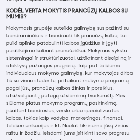
KODĖL VERTA MOKYTIS PRANCŪZŲ KALBOS SU
MUMIS?
Mokymasis grupėje suteikia galimybę susipažinti su
bendraminčiais ir bendrauti tik prancūzų kalba, tai
puiki aplinka patobulinti kalbos įgūdžius ir įgyti
pasitikėjimo kalbant prancūziškai. Mokymas vyksta
sistemingai ir struktūrizuotai, užtikrinant discipliną ir
efektyvų pažangos progresą. Taip pat teikiame
individualaus mokymo galimybę, kur mokytojas dirba
tik su vienu studentu, pritaikant mokymo programą
pagal jūsų prancūzų kalbos žinias ir poreikius,
atsižvelgiant į patogų užsiėmimų tvarkaraštį. Mes
siūlome platus mokymo programų pasirinkimą,
įskaitant bendrosios, verslo arba specializuotas
kalbas, tokias kaip vadyba, marketingas, finansai,
telekomunikacijos ir kt. Nuolat tikriname jūsų žinias
raštu ir žodžiu, leisdami jums įsitikinti savo progresu,