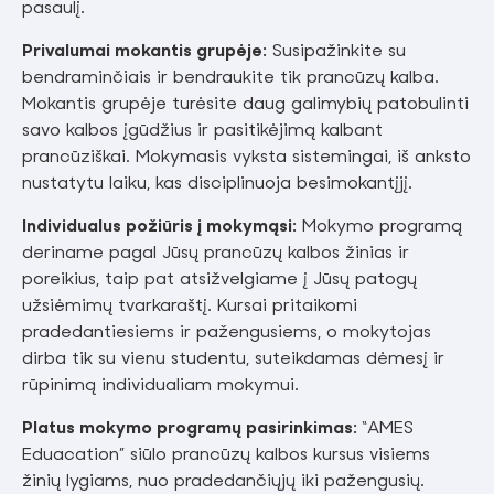
pasaulį.
Privalumai mokantis grupėje:
Susipažinkite su
bendraminčiais ir bendraukite tik prancūzų kalba.
Mokantis grupėje turėsite daug galimybių patobulinti
savo kalbos įgūdžius ir pasitikėjimą kalbant
prancūziškai. Mokymasis vyksta sistemingai, iš anksto
nustatytu laiku, kas disciplinuoja besimokantįjį.
Individualus požiūris į mokymąsi:
Mokymo programą
deriname pagal Jūsų prancūzų kalbos žinias ir
poreikius, taip pat atsižvelgiame į Jūsų patogų
užsiėmimų tvarkaraštį. Kursai pritaikomi
pradedantiesiems ir pažengusiems, o mokytojas
dirba tik su vienu studentu, suteikdamas dėmesį ir
rūpinimą individualiam mokymui.
Platus mokymo programų pasirinkimas:
“AMES
Eduacation” siūlo prancūzų kalbos kursus visiems
žinių lygiams, nuo pradedančiųjų iki pažengusių.