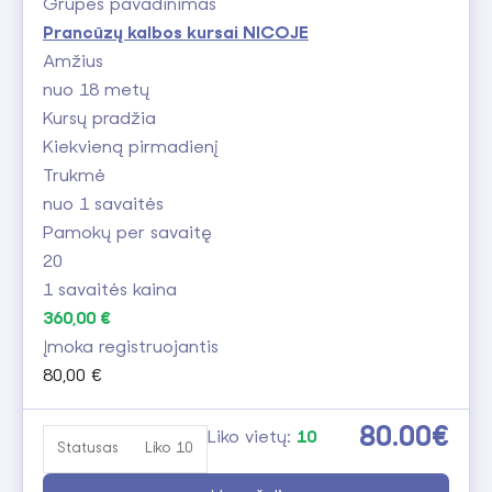
Grupės pavadinimas
Prancūzų kalbos kursai NICOJE
Amžius
nuo 18 metų
Kursų pradžia
Kiekvieną pirmadienį
Trukmė
nuo 1 savaitės
Pamokų per savaitę
20
1 savaitės kaina
360,00 €
Įmoka registruojantis
80,00 €
80.00€
Liko vietų:
10
Statusas
Liko 10