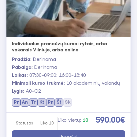
Individualus prancūzų kursai rytais, arba
vakarais Vilniuje, arba online
Pradžia:
Derinama
Pabaiga:
Derinama
Laikas:
07:30-09:00; 16:00-18:40
Minimali kurso trukmė:
10 akademinių valandų
Lygis:
A0-C2
Pr
An
Tr
Kt
Pn
Št
Sk
590.00€
Liko vietų:
10
Statusas
Liko 10