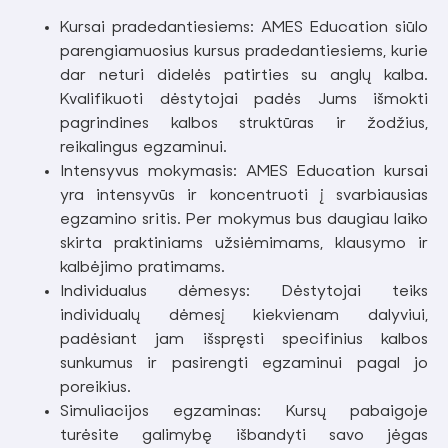
Kursai pradedantiesiems: AMES Education siūlo
parengiamuosius kursus pradedantiesiems, kurie
dar neturi didelės patirties su anglų kalba.
Kvalifikuoti dėstytojai padės Jums išmokti
pagrindines kalbos struktūras ir žodžius,
reikalingus egzaminui.
Intensyvus mokymasis: AMES Education kursai
yra intensyvūs ir koncentruoti į svarbiausias
egzamino sritis. Per mokymus bus daugiau laiko
skirta praktiniams užsiėmimams, klausymo ir
kalbėjimo pratimams.
Individualus dėmesys: Dėstytojai teiks
individualų dėmesį kiekvienam dalyviui,
padėsiant jam išspręsti specifinius kalbos
sunkumus ir pasirengti egzaminui pagal jo
poreikius.
Simuliacijos egzaminas: Kursų pabaigoje
turėsite galimybę išbandyti savo jėgas