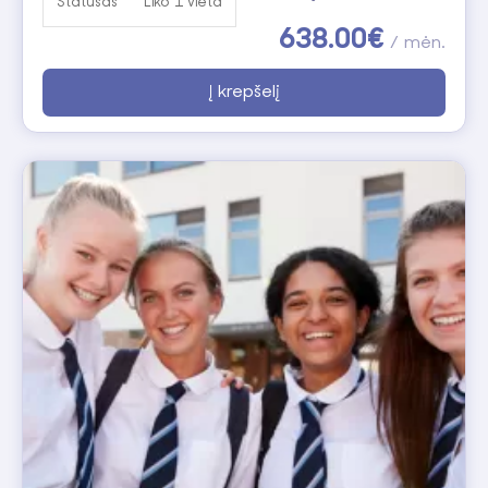
Statusas
Liko 1 vieta
padeda atkreipti dėmesį į galimas klaidas.
638.00€
/ mėn.
Pradėkite ruoštis egzaminui grupėje arba
Į krepšelį
individualiai, o pirmoji paskaita yra NEMOKAMA!
Verta žinoti, kad AMES akademijos kursų lankytojų,
laikiusių IELTS egzaminą, rezultatų vidurkis – 7,1
balo!
IELTS balų konvertavimas į valstybinio anglų kalbos
egzamino rezultatus:
Tarptautinio užsienio
Kalbos mokėjimo lygis pa
kalbos egzamino
Bendruosius Europos ka
įvertinimas
metmenis
6.0
B2+