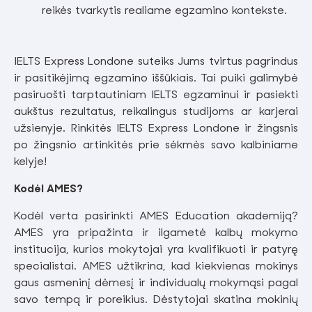
reikės tvarkytis realiame egzamino kontekste.
IELTS Express Londone suteiks Jums tvirtus pagrindus
ir pasitikėjimą egzamino iššūkiais. Tai puiki galimybė
pasiruošti tarptautiniam IELTS egzaminui ir pasiekti
aukštus rezultatus, reikalingus studijoms ar karjerai
užsienyje. Rinkitės IELTS Express Londone ir žingsnis
po žingsnio artinkitės prie sėkmės savo kalbiniame
kelyje!
Kodėl AMES?
Kodėl verta pasirinkti AMES Education akademiją?
AMES yra pripažinta ir ilgametė kalbų mokymo
institucija, kurios mokytojai yra kvalifikuoti ir patyrę
specialistai. AMES užtikrina, kad kiekvienas mokinys
gaus asmeninį dėmesį ir individualų mokymąsi pagal
savo tempą ir poreikius. Dėstytojai skatina mokinių