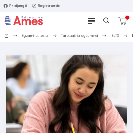
Prisijungti
Registruotis
0
Egzaminai, testai
Tarptautiniai egzaminai
IELTS