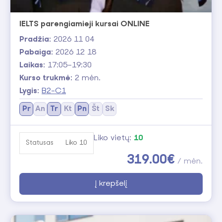
IELTS parengiamieji kursai ONLINE
Pradžia:
2026 11 04
Pabaiga:
2026 12 18
Laikas:
17:05–19:30
Kurso trukmė:
2 mėn.
Lygis:
B2-C1
Pr
An
Tr
Kt
Pn
Št
Sk
Liko vietų:
10
Statusas
Liko 10
319.00€
/ mėn.
Į krepšelį