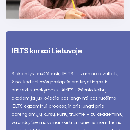
IELTS kursai Lietuvoje
Siekiantys aukščiausių IELTS egzamino rezultatų
žino, kad sėkmės paslaptis yra kryptingas ir
nuoseklus mokymasis. AMES užsienio kalbų
akademija jus kviečia pasilengvinti pasiruošimo
IELTS egzaminui procesą ir prisijungti prie
parengiamųjų kursų, kurių trukmė – 60 akademinių
valandų. Šie mokymai skirti žmonėms, norintiems