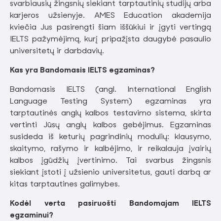
svarbiausių žingsnių siekiant tarptautinių studijų arba
karjeros užsienyje. AMES Education akademija
kviečia Jus pasirengti šiam iššūkiui ir įgyti vertingą
IELTS pažymėjimą, kurį pripažįsta daugybė pasaulio
universitetų ir darbdavių.
Kas yra Bandomasis IELTS egzaminas?
Bandomasis IELTS (angl. International English
Language Testing System) egzaminas yra
tarptautinės anglų kalbos testavimo sistema, skirta
vertinti Jūsų anglų kalbos gebėjimus. Egzaminas
susideda iš keturių pagrindinių modulių: klausymo,
skaitymo, rašymo ir kalbėjimo, ir reikalauja įvairių
kalbos įgūdžių įvertinimo. Tai svarbus žingsnis
siekiant įstoti į užsienio universitetus, gauti darbą ar
kitas tarptautines galimybes.
Kodėl verta pasiruošti Bandomajam IELTS
egzaminui?