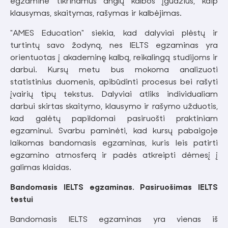
egzamine tikrinamus anglų kalbos įgūdžius, kaip
klausymas, skaitymas, rašymas ir kalbėjimas.
"AMES Education" siekia, kad dalyviai plėstų ir
turtintų savo žodyną, nes IELTS egzaminas yra
orientuotas į akademinę kalbą, reikalingą studijoms ir
darbui. Kursų metu bus mokoma analizuoti
statistinius duomenis, apibūdinti procesus bei rašyti
įvairių tipų tekstus. Dalyviai atliks individualiam
darbui skirtas skaitymo, klausymo ir rašymo užduotis,
kad galėtų papildomai pasiruošti praktiniam
egzaminui. Svarbu paminėti, kad kursų pabaigoje
laikomas bandomasis egzaminas, kuris leis patirti
egzamino atmosferą ir padės atkreipti dėmesį į
galimas klaidas.
Bandomasis IELTS egzaminas. Pasiruošimas IELTS
testui
Bandomasis IELTS egzaminas yra vienas iš