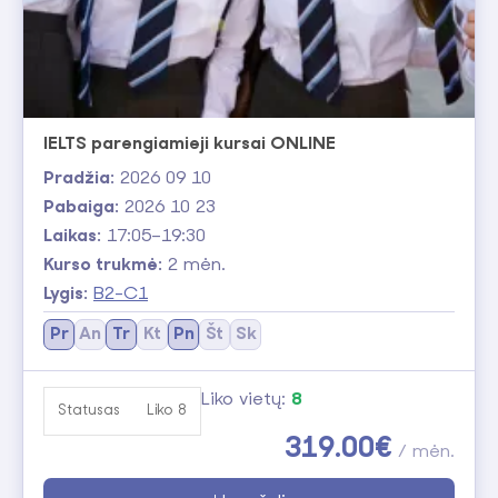
6.5
B2+
7.0
B2+
IELTS parengiamieji kursai ONLINE
7.5–9.0
C1
Pradžia:
2026 09 10
Pabaiga:
2026 10 23
Laikas:
17:05–19:30
Kurso trukmė:
2 mėn.
Lygis:
B2-C1
Pr
An
Tr
Kt
Pn
Št
Sk
Liko vietų:
8
Statusas
Liko 8
319.00€
/ mėn.