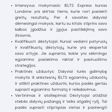
Intensyvus mokymasis: IELTS Express kursas
Londone yra skirtas tiems, kurie nori pasiekti
greitų rezultatų. Per 4 savaites dalyviai
dėmesingai mokysis, kartu su kitais stiprins savo
kalbos įgūdžius ir įgyjus pasitikėjimą savo
žiniomis.
Kvalifikuoti dėstytojai: Kursai vedami patyrusių
ir kvalifikuotų dėstytojų, kurie yra ekspertai
savo srityje. Jie supranta, kokie yra sėkmingo
egzamino pasiekimo raktai ir pasiruošimo
strategijos.
Praktinės užduotys: Dalyviai turės galimybę
mokytis iš ankstesnių IELTS egzaminų užduočių
ir atlikti praktines užduotis, kurios padės geriau
suprasti egzamino formatą ir reikalavimus.
Vertinimas ir atsiliepimai: Dėstytojai atidžiai
stebės dalyvių pažangą ir teiks atgalinį ryšį. Tai
padės suprasti stipriąsias vietas ir pasirengti