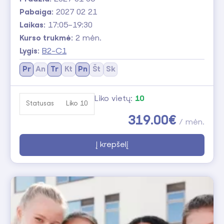
Pabaiga:
2027 02 21
Laikas:
17:05–19:30
Kurso trukmė:
2 mėn.
Lygis:
B2-C1
Pr
An
Tr
Kt
Pn
Št
Sk
Liko vietų:
10
Statusas
Liko 10
319.00€
/ mėn.
Į krepšelį