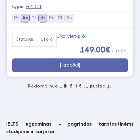
Lygis:
B2-C1
Pr
An
Tr
Kt
Pn
Št
Sk
Liko vietų:
6
Statusas
Liko 6
149.00€
/ mėn.
Į krepšelį
Rodoma nuo 1 iki 5 iš 5 (1 puslapių)
IELTS egzaminas - pagrindas tarptautinėms
studijoms ir karjerai