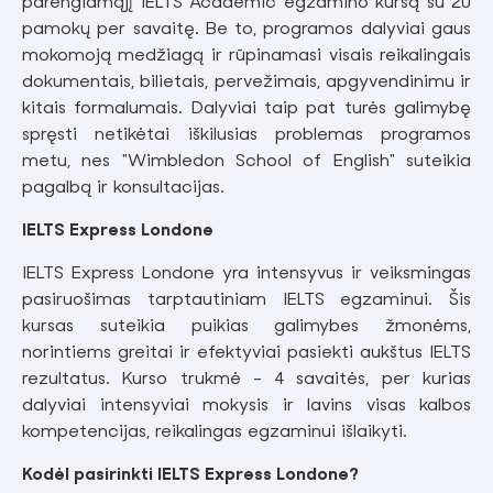
parengiamąjį IELTS Academic egzamino kursą su 20
pamokų per savaitę. Be to, programos dalyviai gaus
mokomoją medžiagą ir rūpinamasi visais reikalingais
dokumentais, bilietais, pervežimais, apgyvendinimu ir
kitais formalumais. Dalyviai taip pat turės galimybę
spręsti netikėtai iškilusias problemas programos
metu, nes "Wimbledon School of English" suteikia
pagalbą ir konsultacijas.
IELTS Express Londone
IELTS Express Londone yra intensyvus ir veiksmingas
pasiruošimas tarptautiniam IELTS egzaminui. Šis
kursas suteikia puikias galimybes žmonėms,
norintiems greitai ir efektyviai pasiekti aukštus IELTS
rezultatus. Kurso trukmė - 4 savaitės, per kurias
dalyviai intensyviai mokysis ir lavins visas kalbos
kompetencijas, reikalingas egzaminui išlaikyti.
Kodėl pasirinkti IELTS Express Londone?