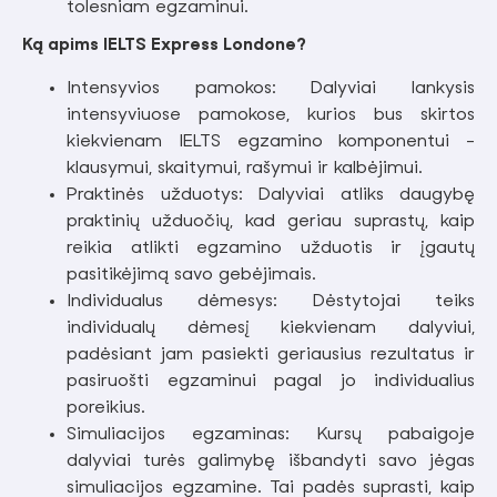
tolesniam egzaminui.
Ką apims IELTS Express Londone?
Intensyvios pamokos: Dalyviai lankysis
intensyviuose pamokose, kurios bus skirtos
kiekvienam IELTS egzamino komponentui -
klausymui, skaitymui, rašymui ir kalbėjimui.
Praktinės užduotys: Dalyviai atliks daugybę
praktinių užduočių, kad geriau suprastų, kaip
reikia atlikti egzamino užduotis ir įgautų
pasitikėjimą savo gebėjimais.
Individualus dėmesys: Dėstytojai teiks
individualų dėmesį kiekvienam dalyviui,
padėsiant jam pasiekti geriausius rezultatus ir
pasiruošti egzaminui pagal jo individualius
poreikius.
Simuliacijos egzaminas: Kursų pabaigoje
dalyviai turės galimybę išbandyti savo jėgas
simuliacijos egzamine. Tai padės suprasti, kaip