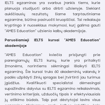
IELTS egzaminas yra svarbus įrankis tiems, kurie
planuoja studijuoti arba dirbti užsienyje. Siekiant
aukščiausių rezultatų šiame tarptautiniame
egzamine, būtina pasiruošti kruopščiai. Tai reikalauja
kryptingo ir nuoseklaus mokymosi, kurį galima gauti
"AMES Education" užsienio kalbų akademijoje.
Paruošiamieji IELTS kursai "AMES Education"
akademijoje
"AMES Education" kviečia prisijungti prie
parengiamųjų IELTS kursų, kurie yra pritaikyti
žmonėms, norintiems sėkmingai išlaikyti IELTS
egzaminą. Šie kursai truks 60 akademinių valandų ir
padės užpildyti žinių spragas bei įtvirtinti jau turimus
įgūdžius. Kvalifikuoti specialistai dėmesingai
supažindins dalyvius su IELTS egzamino reikalavimais,
vertinimo kriterijais, užduočių tipais ir efektyviausiais
jų atlikimo būdais. Taip pat dėstytojai lavins visus