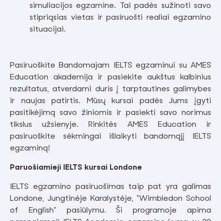
simuliacijos egzamine. Tai padės sužinoti savo
stipriąsias vietas ir pasiruošti realiai egzamino
situacijai.
Pasiruoškite Bandomajam IELTS egzaminui su AMES
Education akademija ir pasiekite aukštus kalbinius
rezultatus, atverdami duris į tarptautines galimybes
ir naujas patirtis. Mūsų kursai padės Jums įgyti
pasitikėjimą savo žiniomis ir pasiekti savo norimus
tikslus užsienyje. Rinkitės AMES Education ir
pasiruoškite sėkmingai išlaikyti bandomąjį IELTS
egzaminą!
Paruošiamieji IELTS kursai Londone
IELTS egzamino pasiruošimas taip pat yra galimas
Londone, Jungtinėje Karalystėje, "Wimbledon School
of English" pasiūlymu. Ši programoje apima