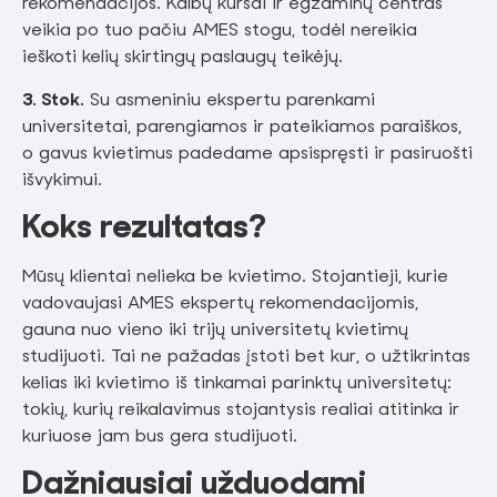
rekomendacijos. Kalbų kursai ir egzaminų centras
veikia po tuo pačiu AMES stogu, todėl nereikia
ieškoti kelių skirtingų paslaugų teikėjų.
3. Stok.
Su asmeniniu ekspertu parenkami
universitetai, parengiamos ir pateikiamos paraiškos,
o gavus kvietimus padedame apsispręsti ir pasiruošti
išvykimui.
Koks rezultatas?
Mūsų klientai nelieka be kvietimo. Stojantieji, kurie
vadovaujasi AMES ekspertų rekomendacijomis,
gauna nuo vieno iki trijų universitetų kvietimų
studijuoti. Tai ne pažadas įstoti bet kur, o užtikrintas
kelias iki kvietimo iš tinkamai parinktų universitetų:
tokių, kurių reikalavimus stojantysis realiai atitinka ir
kuriuose jam bus gera studijuoti.
Dažniausiai užduodami