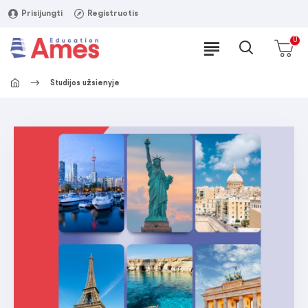
Prisijungti
Registruotis
0
Studijos užsienyje