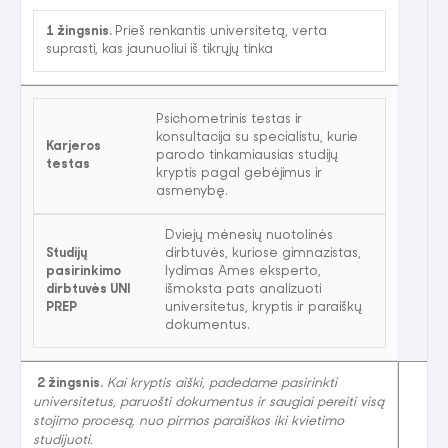
1 žingsnis.
Prieš renkantis universitetą, verta
suprasti, kas jaunuoliui iš tikrųjų tinka
Psichometrinis testas ir
konsultacija su specialistu, kurie
Karjeros
parodo tinkamiausias studijų
testas
kryptis pagal gebėjimus ir
asmenybę.
Dviejų mėnesių nuotolinės
Studijų
dirbtuvės, kuriose gimnazistas,
pasirinkimo
lydimas Ames eksperto,
dirbtuvės UNI
išmoksta pats analizuoti
PREP
universitetus, kryptis ir paraiškų
dokumentus.
2 žingsnis.
Kai kryptis aiški, padedame pasirinkti
universitetus, paruošti dokumentus ir saugiai pereiti visą
stojimo procesą, nuo pirmos paraiškos iki kvietimo
studijuoti.