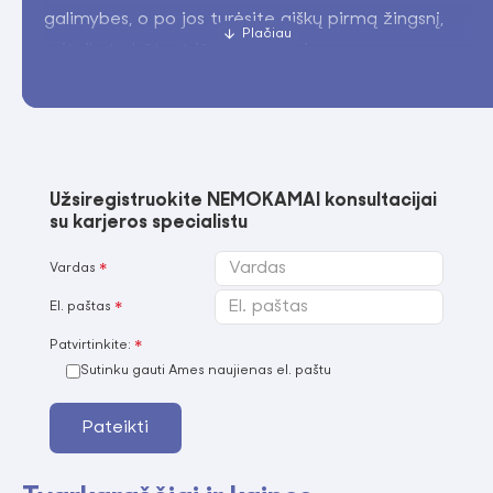
galimybes, o po jos turėsite aiškų pirmą žingsnį,
pritaikytą būtent jūsų situacijai.
Užsiregistruokite NEMOKAMAI konsultacijai
su karjeros specialistu
Vardas
El. paštas
Patvirtinkite:
Sutinku gauti Ames naujienas el. paštu
Pateikti