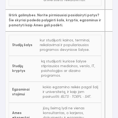
universiteto reikalavimus.
Ištirk galimybes. Norite pirmiausiai pasidairyti patys?
Šie skyriai padeda palyginti šalis, kryptis, egzaminus ir
pamatyti kaip Ames gali padėti.
kur studijuoti: kainos, terminai,
Studijų šalys
reikalavimai ir populiariausios
programos devyniose šalyse.
ką studijuoti: kuriose šalyse
Studijų
stipriausios medicinos, verslo, IT,
kryptys
psichologijos ar dizaino
programos.
kokio egzamino reikės pagal šalį
Egzaminai
ir universitetą, ir kaip jam
stojimui
pasiruošti:
IELTS · TOEFL · SAT.
jūsų šeimą lydi ne vienas
Ames
konsultantas, o karjeros,
ekspertai
dokumentų ir egzaminų