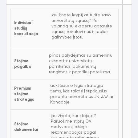
jau žinote kryptį ar turite savo
universitetų sąrašą? Per
Individuali
valandą su ekspertu aptarsite
studijų
sąrašą, reikalavimus ir realias
konsultacija
galimybes įstoti.
pilnas palydėjimas su asmeniniu
Stojimo
ekspertu: universitetų
pagalba
parinkimas, dokumentų
rengimas ir paraiškų pateikima
aukščiausio lygio strategija
Premium
tiems, kas taikosi į stipriausius
stojimo
pasaulio universitetus JK, JAV ar
strategija
Kanadoje.
jau žinote, kur stojate?
Paruošime stiprų CV,
Stojimo
motyvacinį laišką ir
dokumentai
rekomendacijas pagal