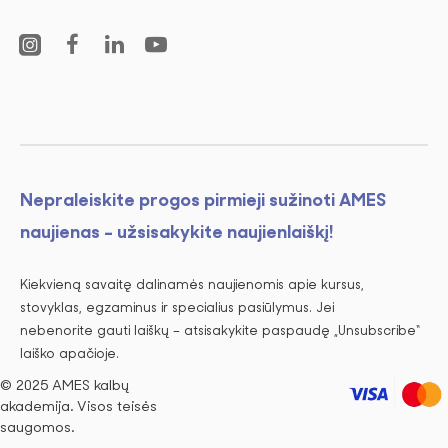
Nepraleiskite progos pirmieji sužinoti AMES
naujienas - užsisakykite naujienlaiškį!
Kiekvieną savaitę dalinamės naujienomis apie kursus,
stovyklas, egzaminus ir specialius pasiūlymus. Jei
nebenorite gauti laiškų – atsisakykite paspaudę „Unsubscribe“
laiško apačioje.
© 2025 AMES kalbų
akademija. Visos teisės
saugomos.