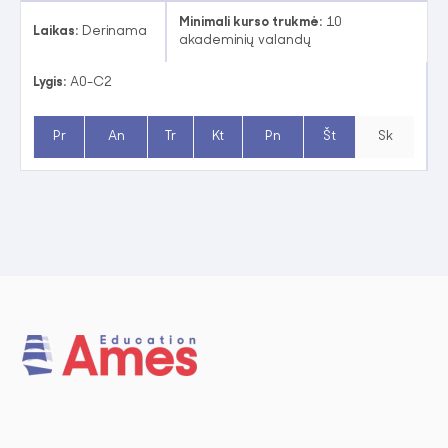
Minimali kurso trukmė:
10
Laikas:
Derinama
akademinių valandų
Lygis:
A0-C2
Pr
An
Tr
Kt
Pn
Št
Sk