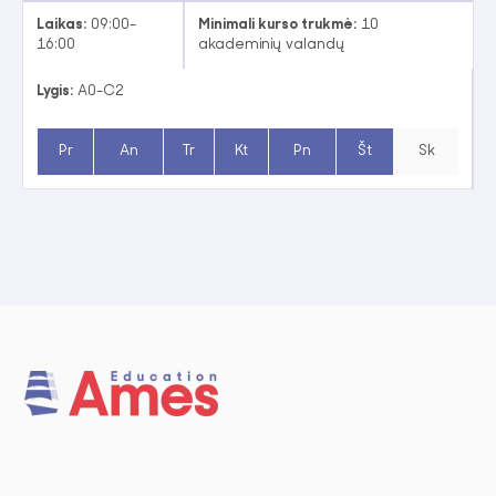
Laikas:
09:00-
Minimali kurso trukmė:
10
16:00
akademinių valandų
Lygis:
A0-C2
Pr
An
Tr
Kt
Pn
Št
Sk