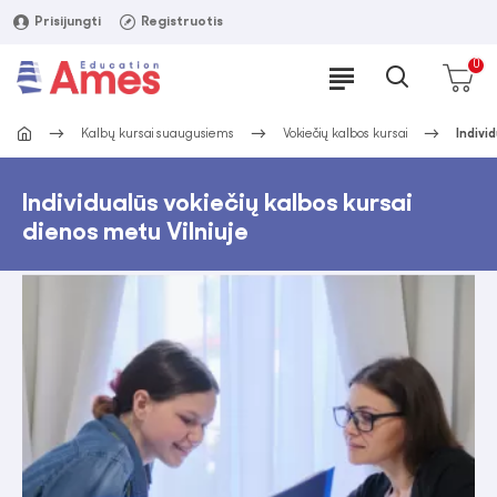
Prisijungti
Registruotis
0
Kalbų kursai suaugusiems
Vokiečių kalbos kursai
Indivi
Individualūs vokiečių kalbos kursai
dienos metu Vilniuje