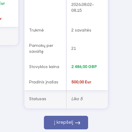
Eur
2026.08.02-
08.15
r
Trukmė
2 savaitės
Pamokų per
21
savaitę
Stovyklos kaina
2 486,00 GBP
Pradinis įnašas
500,00 Eur
Statusas
Liko 5
Į krepšelį