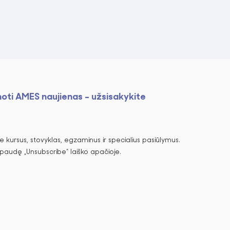
noti AMES naujienas - užsisakykite
 kursus, stovyklas, egzaminus ir specialius pasiūlymus.
spaudę „Unsubscribe“ laiško apačioje.