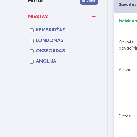
Filtras
Valyti
Savaitės
MIESTAS
Individual
KEMBRIDŽAS
LONDONAS
Grupės
pavadin
OKSFORDAS
ANGLIJA
Amžius
Datos