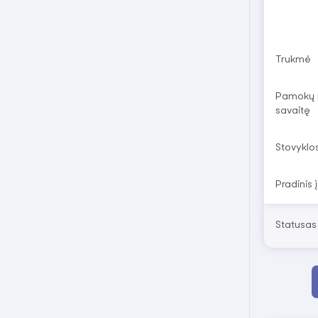
Trukmė
Pamokų 
savaitę
Stovyklo
Pradinis 
Statusas