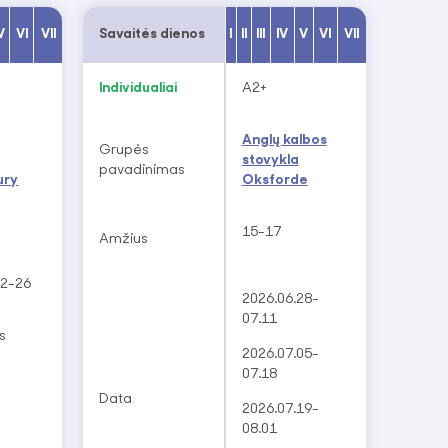
V
VI
VII
Savaitės dienos
I
II
III
IV
V
VI
VII
Individualiai
A2+
Anglų kalbos
Grupės
stovykla
pavadinimas
ury
Oksforde
15-17
Amžius
12-26
2026.06.28-
07.11
s
2026.07.05-
07.18
Data
2026.07.19-
08.01