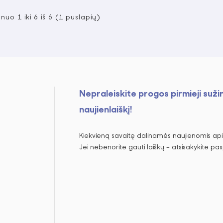
uo 1 iki 6 iš 6 (1 puslapių)
Nepraleiskite progos pirmieji suži
naujienlaiškį!
Kiekvieną savaitę dalinamės naujienomis apie
Jei nebenorite gauti laiškų – atsisakykite pa