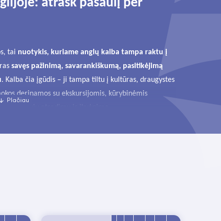
lijoje: atrask pasaulį per
s, tai
nuotykis, kuriame anglų kalba tampa raktu į
tras
savęs pažinimą, savarankiškumą, pasitikėjimą
u
.
Kalba čia įgūdis – ji tampa tiltu į kultūras, draugystes
amokos derinamos su ekskursijomis, kūrybinėmis
suteikia naujų atradimų ir įkvėpimo.
e pagal amžių ir anglų kalbos žinių lygį. Užsiėmimus
 padeda tobulinti tiek kalbos pagrindus, tiek
patikrintos atvykus į stovyklą arba iš anksto – internetu
Long Sutton
 stovyklose Anglijoje!