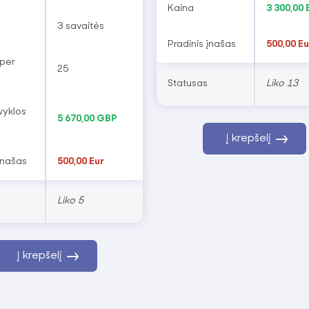
Kaina
3 300,00 
3 savaitės
Pradinis įnašas
500,00 Eu
per
25
Statusas
Liko 13
vyklos
5 670,00 GBP
Į krepšelį
įnašas
500,00 Eur
Liko 5
Į krepšelį