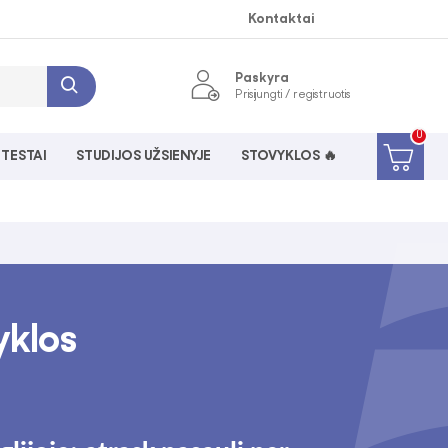
Kontaktai
Paskyra
Prisijungti / registruotis
0
 TESTAI
STUDIJOS UŽSIENYJE
STOVYKLOS 🔥
yklos