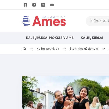
KALBŲ KURSAI MOKSLEIVIAMS
KALBŲ KURSAI
Kalbų stovyklos
Stovyklos užsienyje