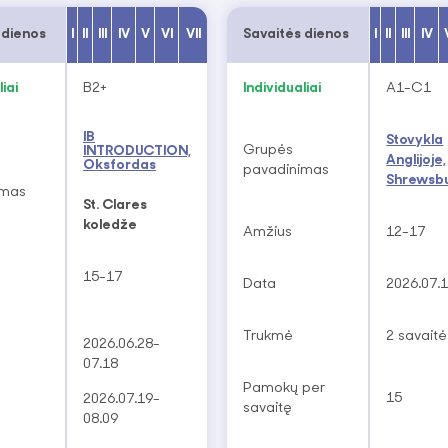
 dienos
I
II
III
IV
V
VI
VII
Savaitės dienos
I
II
III
IV
iai
B2+
Individualiai
A1-C1
IB
Stovykla
Grupės
INTRODUCTION,
Anglijoje,
Oksfordas
pavadinimas
Shrewsb
imas
St. Clares
koledže
Amžius
12-17
15-17
Data
2026.07.
Trukmė
2 savaitė
2026.06.28-
07.18
Pamokų per
15
2026.07.19-
savaitę
08.09