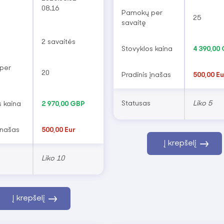
08.16
kokybės patirtį ir saugumą kiekvienam dalyviui.
Pamokų per
25
savaitę
patirs nepamirštamus nuotykius, tobulins kalbų
draugų.
2 savaitės
Stovyklos kaina
4 390,00
per
20
Pradinis įnašas
500,00 Eu
Statusas
Liko 5
s kaina
2 970,00 GBP
įnašas
500,00 Eur
Į krepšelį
Liko 10
Į krepšelį