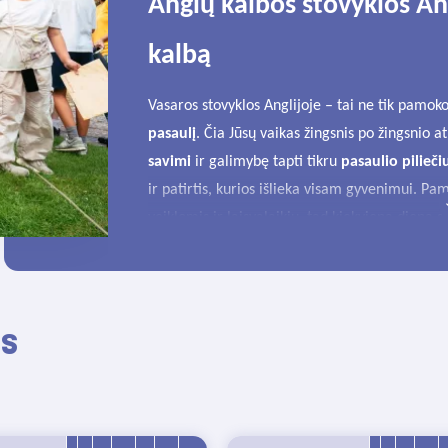
Anglų kalbos stovyklos Ang
kalbą
Vasaros stovyklos Anglijoje – tai ne tik pamoko
pasaulį
. Čia Jūsų vaikas žingsnis po žingsnio a
savimi
ir galimybę tapti tikru
pasaulio pilieči
ir patirtis, kurios išlieka visam gyvenimui. P
veiklomis ir laisvalaikiu, tad kiekviena diena 
Stovyklos dalyviai mokosi tarptautinėse grupės
veda kvalifikuoti gimtakalbiai dėstytojai, kurie
pažangesnius įgūdžius. Dalyvių žinios gali būti 
os
atlikus testą.
Kembridžas
Oksfordas
Londonas
Tobulink anglų kalbą vasaros