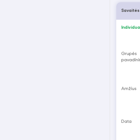
Savaitės
Individual
Grupės
pavadin
Amžius
Data