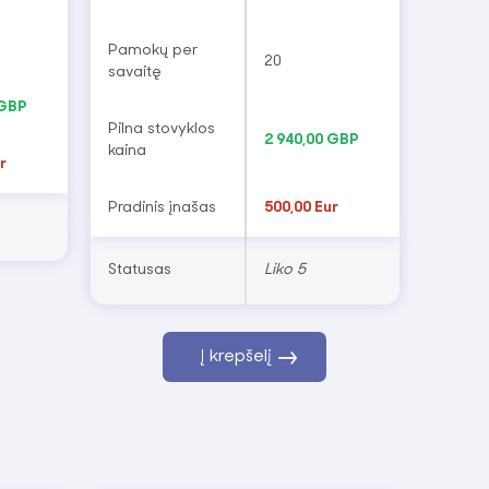
 Pasitikėdami AMES, galite būti tikri, kad jūsų vaikas
Pamokų per
 įgūdžius ir grįš namo pilnas įspūdžių bei naujų
20
savaitę
 GBP
Pilna stovyklos
2 940,00 GBP
kaina
r
Pradinis įnašas
500,00 Eur
Statusas
Liko 5
Į krepšelį