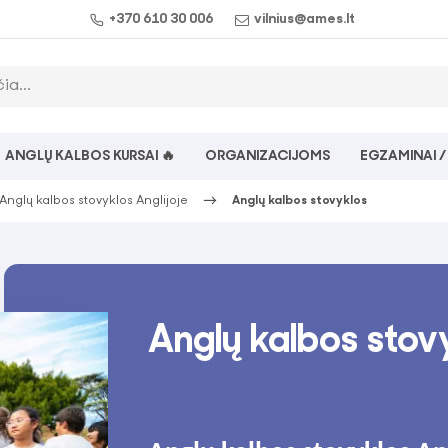
+370 610 30 006
vilnius@ames.lt
ANGLŲ KALBOS KURSAI 🔥
ORGANIZACIJOMS
EGZAMINAI /
Anglų kalbos stovyklos Anglijoje
Anglų kalbos stovyklos
Anglų kalbos stov