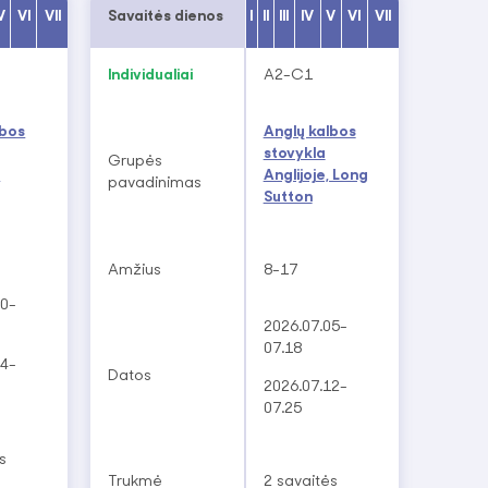
V
VI
VII
Savaitės dienos
I
II
III
IV
V
VI
VII
Individualiai
A2-C1
;
lbos
Anglų kalbos
stovykla
Grupės
e
Anglijoje, Long
pavadinimas
Sutton
iuotas.
Amžius
8-17
30-
ni grupėmis. Individualūs dalyviai gauna visą reikalingą
2026.07.05-
atirtis – maksimaliai turininga.
07.18
14-
Datos
2026.07.12-
07.25
izuojant stovyklas užsienyje. Mūsų ekspertai
s
eiklų organizavimo klausimais, užtikrina aukščiausios
Trukmė
2 savaitės