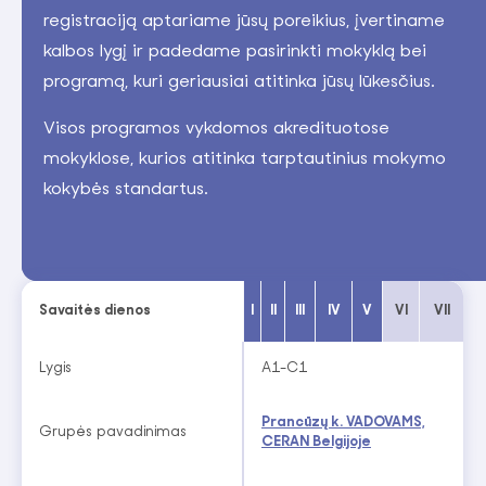
registraciją aptariame jūsų poreikius, įvertiname
kalbos lygį ir padedame pasirinkti mokyklą bei
programą, kuri geriausiai atitinka jūsų lūkesčius.
Visos programos vykdomos akredituotose
mokyklose, kurios atitinka tarptautinius mokymo
kokybės standartus.
Savaitės dienos
I
II
III
IV
V
VI
VII
Lygis
A1-C1
Prancūzų k. VADOVAMS,
Grupės pavadinimas
CERAN Belgijoje