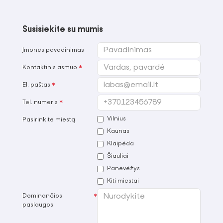
Susisiekite su mumis
Įmonės pavadinimas
Kontaktinis asmuo
El. paštas
Tel. numeris
Vilnius
Pasirinkite miestą
Kaunas
Klaipėda
Šiauliai
Panevėžys
Kiti miestai
Dominančios
paslaugos