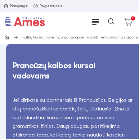
Prisijungti
Registruotis
0
Kalbų kursai įmonėms, organizacijoms, valstybinėms, švietimo įstaigoms
Prancūzų kalbos kursai
vadovams
Jei dirbate su partneriais iš Prancūzijos, Belgijos ar
kitų prancūziškai kalbančių šalių, tikriausiai žinote,
kad sklandžiai komunikuoti padeda ne vien
gramatikos žinios. Daug daugiau pasitikėjimo
atsiranda tada, kai kalbą tenka naudoti kasdien –