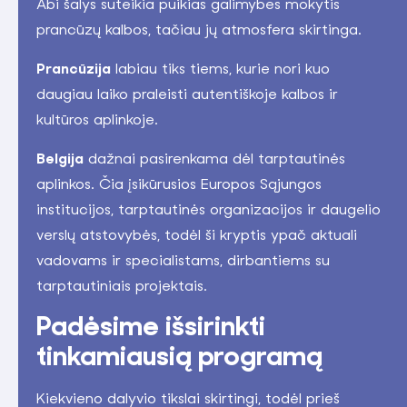
Abi šalys suteikia puikias galimybes mokytis
prancūzų kalbos, tačiau jų atmosfera skirtinga.
Prancūzija
labiau tiks tiems, kurie nori kuo
daugiau laiko praleisti autentiškoje kalbos ir
kultūros aplinkoje.
Belgija
dažnai pasirenkama dėl tarptautinės
aplinkos. Čia įsikūrusios Europos Sąjungos
institucijos, tarptautinės organizacijos ir daugelio
verslų atstovybės, todėl ši kryptis ypač aktuali
vadovams ir specialistams, dirbantiems su
tarptautiniais projektais.
Padėsime išsirinkti
tinkamiausią programą
Kiekvieno dalyvio tikslai skirtingi, todėl prieš