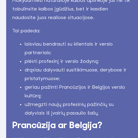
Mokydamiesi natūralioje kalbos aplinkoje jūs ne tik
tobulinsite kalbos įgūdžius, bet ir kasdien
naudosite juos realiose situacijose.
Tai padeda:
laisviau bendrauti su klientais ir verslo
partneriais;
plėsti profesinį ir verslo žodyną;
drąsiau dalyvauti susitikimuose, derybose ir
pristatymuose;
geriau pažinti Prancūzijos ir Belgijos verslo
kultūrą;
užmegzti naujų profesinių pažinčių su
dalyviais iš įvairių pasaulio šalių.
Prancūzija ar Belgija?