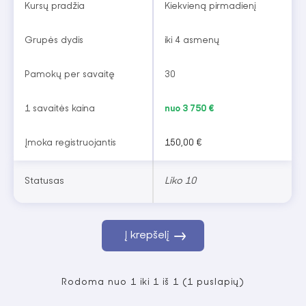
Kursų pradžia
Kiekvieną pirmadienį
Grupės dydis
iki 4 asmenų
Pamokų per savaitę
30
1 savaitės kaina
nuo 3 750 €
Įmoka registruojantis
150,00 €
Statusas
Liko 10
Į krepšelį
Rodoma nuo 1 iki 1 iš 1 (1 puslapių)