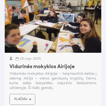
18
rugs.
2025
Vidurinės mokyklos Airijoje
Vidurinės mokyklos Airijoje – tarptautinis kelias į
sėkmę Airija – viena geriausių krypčių tiems,
kurie ieško kokybiško vidurinio išsilavinimo
užsienyje. Ši šalis garsėj..
PLAČIAU