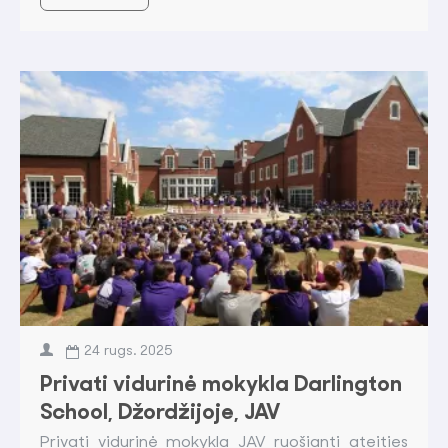
24
rugs.
2025
Privati vidurinė mokykla Darlington
School, Džordžijoje, JAV
Privati vidurinė mokykla JAV ruošianti ateities