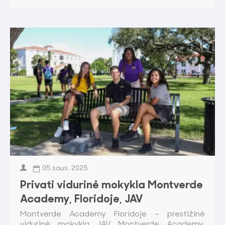
05
saus.
2025
Privati vidurinė mokykla Montverde
Academy, Floridoje, JAV
Montverde Academy Floridoje – prestižinė
vidurinė mokykla JAV Montverde Academy,