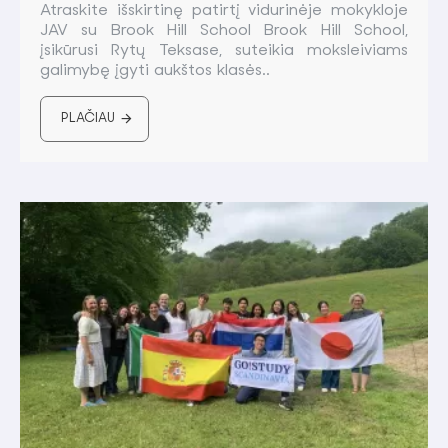
Atraskite išskirtinę patirtį vidurinėje mokykloje
JAV su Brook Hill School Brook Hill School,
įsikūrusi Rytų Teksase, suteikia moksleiviams
galimybę įgyti aukštos klasės..
PLAČIAU