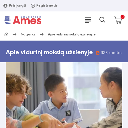
Prisijungti
Registruotis
0
Naujienos
Apie vidurinį mokslą užsienyje
Apie vidurinį mokslą užsienyje
RSS srautas