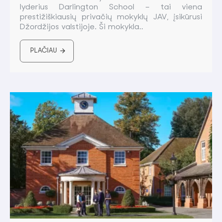
lyderius Darlington School – tai viena
prestižiškiausių privačių mokyklų JAV, įsikūrusi
Džordžijos valstijoje. Ši mokykla..
PLAČIAU