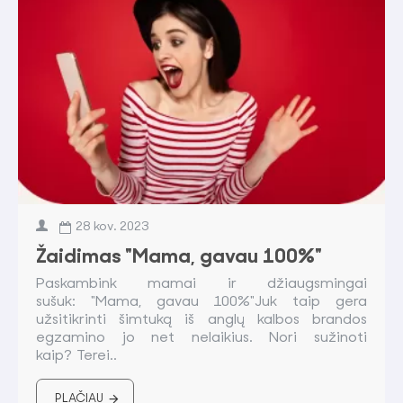
28
kov.
2023
Žaidimas "Mama, gavau 100%"
Paskambink mamai ir džiaugsmingai
sušuk: "Mama, gavau 100%"Juk taip gera
užsitikrinti šimtuką iš anglų kalbos brandos
egzamino jo net nelaikius. Nori sužinoti
kaip? Terei..
PLAČIAU