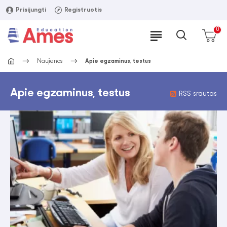
Prisijungti
Registruotis
0
Naujienos
Apie egzaminus, testus
Apie egzaminus, testus
RSS srautas