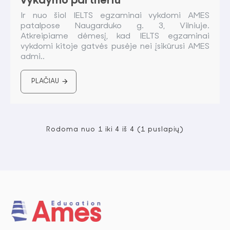
vykdymo partneriu
Ir nuo šiol IELTS egzaminai vykdomi AMES
patalpose Naugarduko g. 3, Vilniuje.
Atkreipiame dėmesį, kad IELTS egzaminai
vykdomi kitoje gatvės pusėje nei įsikūrusi AMES
admi..
PLAČIAU
Rodoma nuo 1 iki 4 iš 4 (1 puslapių)