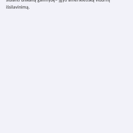
siūlanti unikalią galimybę– įgyti amerikietišką vidurinį
išsilavinimą.