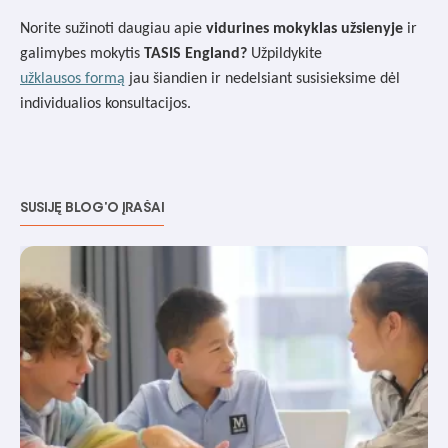
Norite sužinoti daugiau apie
vidurines mokyklas užsienyje
ir
galimybes mokytis
TASIS England?
Užpildykite
užklausos formą
jau šiandien ir nedelsiant susisieksime dėl
individualios konsultacijos.
SUSIJĘ BLOG'O ĮRAŠAI