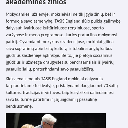
akademinės žinios
Mokydamiesi užsienyje, moksleiviai ne tik įgyja žinių, bet ir
formuoja savo asmenybę. TASIS England siūlo puikią galimybę
dalyvauti įvairiuose kultūriniuose renginiuose, sporto
varžybose ir meno programose, kurios praturtina mokymosi
patirtį. Gyvendami mokyklos rezidencijose, mokiniai gilina
savo supratimą apie britų kultūrą ir tobulina anglų kalbos
įgūdžius kasdienėje aplinkoje. Be to, jie plėtoja socialinius
įgūdžius ir užmezga draugystes su bendraamžiais iš įvairių
pasaulio šalių, praturtindami savo pasaulėžiūrą.
Kiekvienais metais TASIS England mokiniai dalyvauja
tarptautiniame festivalyje, pristatydami daugiau nei 70 šalių
kultūras, tradicijas ir virtuves, taip kūrybiškai dalindamiesi
savo kultūrine patirtimi ir įsijungdami į pasaulinę
bendruomenę.