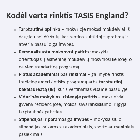
Kodėl verta rinktis TASIS England?
Tarptautinė aplinka
– mokykloje mokosi moksleiviai iš
daugiau nei 60 šalių, kas skatina kultūrinį supratimą ir
atveria pasaulio galimybes.
Personalizuota mokymosi patirtis:
mokykla
orientuojasi į asmeninę moksleivių mokymosi kelionę, o
ne vien standartinę programą.
Platūs akademiniai pasirinkimai
– galimybė rinktis
tradicinę amerikietišką programą arba
tarptautinį
bakalaureatą
(IB)
, kuris vertinamas visame pasaulyje.
Vidurinės mokyklos užsienyje patirtis
– moksleiviai
gyvena rezidencijose, mokosi savarankiškumo ir įgyja
tarptautinės patirties.
Stipendijos ir paramos galimybės
– mokykla siūlo
stipendijas vaikams su akademiniais, sporto ar meniniais
pasiekimais.