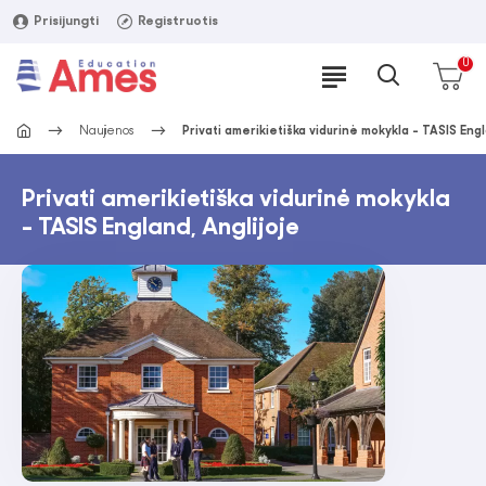
Prisijungti
Registruotis
0
Naujienos
Privati amerikietiška vidurinė mokykla - TASIS Engl
Privati amerikietiška vidurinė mokykla
- TASIS England, Anglijoje