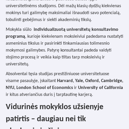
universitetinėms studijoms. Dėl mažų klasių dydžių kiekvienas
mokinys turi galimybę maksimaliai išnaudoti savo potencialą,
tobulinti gebėjimus ir siekti akademinių tikslų.
Mokykla siūlo
individualizuotą universitetų konsultavimo
programą
, kurioje kiekvienam moksleiviui padedama nustatyti
asmeninius tikslus ir pasirinkti tinkamiausias tolimesnio
mokymosi galimybes. Patyrę konsultantai padeda valdyti
stojimo procesą ir veikia kaip tiltas tarp moksleivių ir
universitetų.
Absolventai tęsia studijas prestižiniuose universitetuose
visame pasaulyje, įskaitant
Harvard, Yale, Oxford, Cambridge,
NYU, London School of Economics
ir
University of California
ir kitus atveriančius duris į tarptautinę karjerą.
Vidurinės mokyklos užsienyje
patirtis – daugiau nei tik