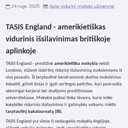
24
rugs.
2025
Apie vidurinį mokslą užsienyje
TASIS England - amerikietiškas
vidurinis išsilavinimas britiškoje
aplinkoje
TASIS England - prestižinė
amerikietiška mokykla
netoli
Londono, siūlanti išskirtinį vidurinį išsilavinimą moksleiviams iš
viso pasaulio. Ši tarptautinė bendruomenė skatina moksleivius
tobulėti, gilinti žinias ir įgyti vertingos patirties, kuri pasiruošia
sėkmingai karjerai bei studijoms prestižiniuose
universitetuose. Mokykla puikiai tinka tėvams, kurie ieško
kokybiško vidurinio išsilavinimo ir galimybės vaikams rinktis
tarptautinį bakalaureatą (IB).
TASIS England yra viena iš nedaugelio mokyklų Anglijoje,