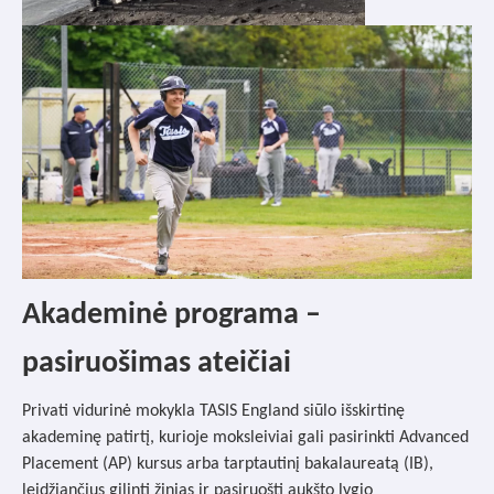
Akademinė programa –
pasiruošimas ateičiai
Privati vidurinė mokykla TASIS England siūlo išskirtinę
akademinę patirtį, kurioje moksleiviai gali pasirinkti Advanced
Placement (AP) kursus arba tarptautinį bakalaureatą (IB),
leidžiančius gilinti žinias ir pasiruošti aukšto lygio