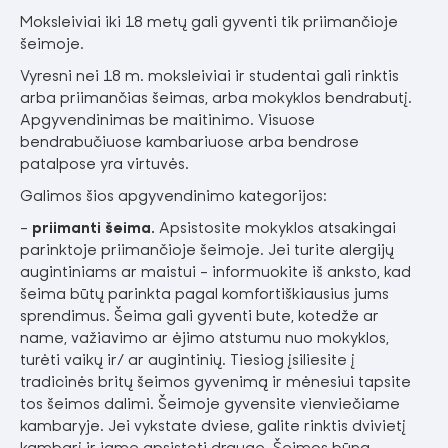
Moksleiviai iki 18 metų gali gyventi tik priimančioje
šeimoje.
Vyresni nei 18 m. moksleiviai ir studentai gali rinktis
arba priimančias šeimas, arba mokyklos bendrabutį.
Apgyvendinimas be maitinimo. Visuose
bendrabučiuose kambariuose arba bendrose
patalpose yra virtuvės.
Galimos šios apgyvendinimo kategorijos:
-
priimanti šeima.
Apsistosite mokyklos atsakingai
parinktoje priimančioje šeimoje. Jei turite alergijų
augintiniams ar maistui - informuokite iš anksto, kad
šeima būtų parinkta pagal komfortiškiausius jums
sprendimus. Šeima gali gyventi bute, kotedže ar
name, važiavimo ar ėjimo atstumu nuo mokyklos,
turėti vaikų ir/ ar augintinių. Tiesiog įsiliesite į
tradicinės britų šeimos gyvenimą ir mėnesiui tapsite
tos šeimos dalimi. Šeimoje gyvensite vienviečiame
kambaryje. Jei vykstate dviese, galite rinktis dvivietį