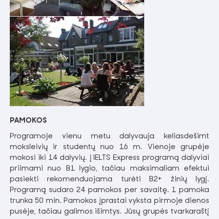
PAMOKOS
Programoje vienu metu dalyvauja keliasdešimt
moksleivių ir studentų nuo 16 m. Vienoje grupėje
mokosi iki 14 dalyvių. Į IELTS Express programą dalyviai
priimami nuo B1 lygio, tačiau maksimaliam efektui
pasiekti rekomenduojama turėti B2+ žinių lygį.
Programą sudaro 24 pamokos per savaitę. 1 pamoka
trunka 50 min. Pamokos įprastai vyksta pirmoje dienos
pusėje, tačiau galimos išimtys. Jūsų grupės tvarkaraštį