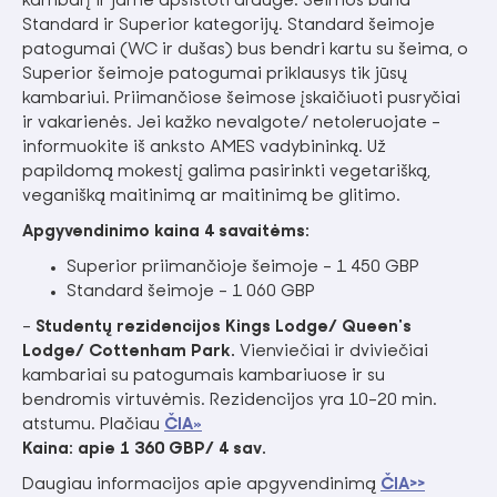
kambarį ir jame apsistoti drauge. Šeimos būna
Standard ir Superior kategorijų. Standard šeimoje
patogumai (WC ir dušas) bus bendri kartu su šeima, o
Superior šeimoje patogumai priklausys tik jūsų
kambariui. Priimančiose šeimose įskaičiuoti pusryčiai
ir vakarienės. Jei kažko nevalgote/ netoleruojate -
informuokite iš anksto AMES vadybininką. Už
papildomą mokestį galima pasirinkti vegetarišką,
veganišką maitinimą ar maitinimą be glitimo.
Apgyvendinimo kaina 4 savaitėms:
Superior priimančioje šeimoje – 1 450 GBP
Standard šeimoje – 1 060 GBP
-
Studentų rezidencijos Kings Lodge/ Queen's
Lodge/ Cottenham Park.
Vienviečiai ir dviviečiai
kambariai su patogumais kambariuose ir su
bendromis virtuvėmis. Rezidencijos yra 10-20 min.
atstumu. Plačiau
ČIA»
Kaina: apie 1 360 GBP/ 4 sav.
Daugiau informacijos apie apgyvendinimą
ČIA>>