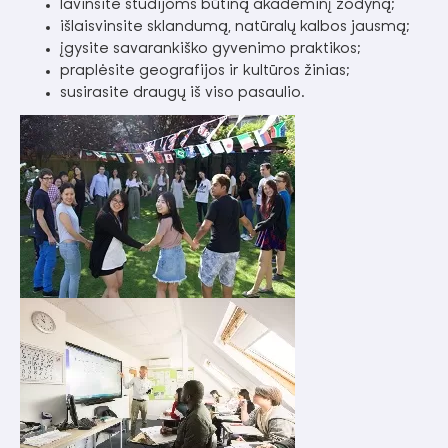
lavinsite studijoms būtiną akademinį žodyną;
išlaisvinsite sklandumą, natūralų kalbos jausmą;
įgysite savarankiško gyvenimo praktikos;
praplėsite geografijos ir kultūros žinias;
susirasite draugų iš viso pasaulio.