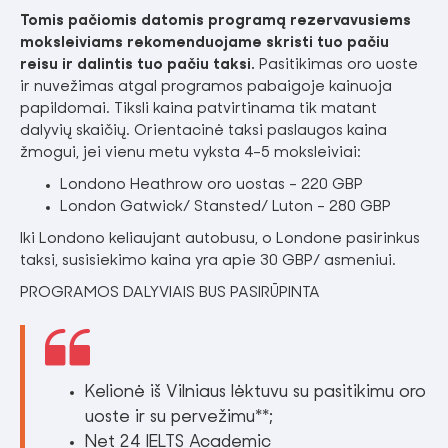
Tomis pačiomis datomis programą rezervavusiems
moksleiviams rekomenduojame skristi tuo pačiu
reisu ir dalintis tuo pačiu taksi.
Pasitikimas oro uoste
ir nuvežimas atgal programos pabaigoje kainuoja
papildomai. Tiksli kaina patvirtinama tik matant
dalyvių skaičių. Orientacinė taksi paslaugos kaina
žmogui, jei vienu metu vyksta 4-5 moksleiviai:
Londono Heathrow oro uostas - 220 GBP
London Gatwick/ Stansted/ Luton - 280 GBP
Iki Londono keliaujant autobusu, o Londone pasirinkus
taksi, susisiekimo kaina yra apie 30 GBP/ asmeniui.
PROGRAMOS DALYVIAIS BUS PASIRŪPINTA
Kelionė iš Vilniaus lėktuvu su pasitikimu oro
uoste ir su pervežimu**;
Net 24 IELTS Academic