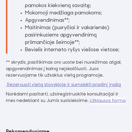
pamokos kiekvieną savaitę;
Mokomoji medžiaga pamokoms;
Apgyvendinimas**;
Maitinimas (pusryčiai ir vakarienės)
pasirinkusiems apgyvendinimą
priimančioje šeimoje**;
Bevielis interneto ryšys viešose vietose;
** skrydis, pasitikimas oro uoste bei nuvežimas atgal,
apgyvendinimas į kainą neįskaičiuoti. Juos
rezervuojame tik užsakius vietą programoje.
Rezervuoti vietą stovykloje ir sumokėti pradinį įnašą
Norėdami pasitarti, užsiregistruokite konsultacijai ir
mes nedelsiant su Jumis susisieksime.
Užklausos forma
Rekomenduojame