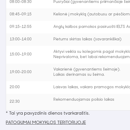
08:00-08:30
Pusryčiai (gyvenantiems priimančioje šei
08:45-09:15
Kelionė į mokyklą (autobusu ar pėsčiom
09:15-12:55
Anglų kalbos pamokos pasiruošti IELTS 
13:00-14:00
Pietums skirtas laikas (savarankiškai)
Aktyvi veikla su kolegomis pagal mokykl
15:00-19:00
Neprivaloma, bet labai rekomenduojam
Vakarienė (gyvenantiems šeimoje).
19:00-20:00
Laikas derinamas su šeima.
20:00
Laisvas laikas, vakaro pramogos mokykloje a
Rekomenduojamas poilsio laikas
22:30
* Tai yra pavyzdinis dienos tvarkaraštis.
PATOGUMAI MOKYKLOS TERITORIJOJE