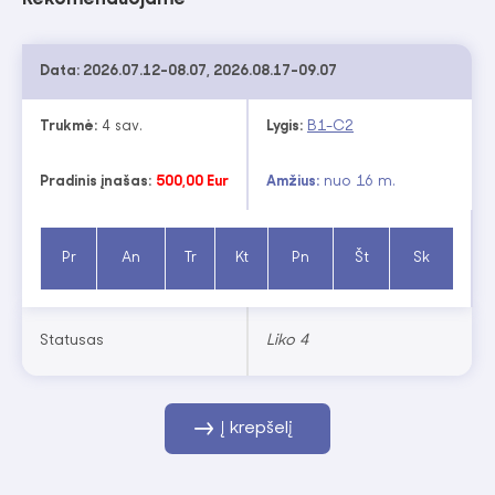
Data:
2026.07.12-08.07, 2026.08.17-09.07
Trukmė:
4 sav.
Lygis:
B1-C2
Pradinis įnašas:
500,00 Eur
Amžius:
nuo 16 m.
Pr
An
Tr
Kt
Pn
Št
Sk
Statusas
Liko 4
Į krepšelį