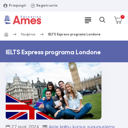
Prisijungti
Registruotis
0
Naujienos
IELTS Express programa Londone
IELTS Express programa Londone
27
spal.
2024
Apie kalbų kursus suaugusiems