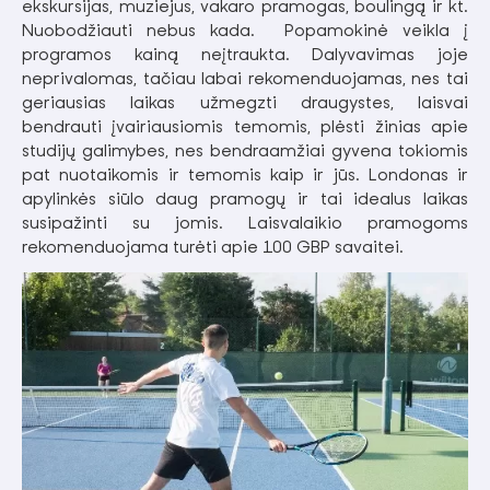
ekskursijas, muziejus, vakaro pramogas, boulingą ir kt.
Nuobodžiauti nebus kada. Popamokinė veikla į
programos kainą neįtraukta. Dalyvavimas joje
neprivalomas, tačiau labai rekomenduojamas, nes tai
geriausias laikas užmegzti draugystes, laisvai
bendrauti įvairiausiomis temomis, plėsti žinias apie
studijų galimybes, nes bendraamžiai gyvena tokiomis
pat nuotaikomis ir temomis kaip ir jūs. Londonas ir
apylinkės siūlo daug pramogų ir tai idealus laikas
susipažinti su jomis. Laisvalaikio pramogoms
rekomenduojama turėti apie 100 GBP savaitei.