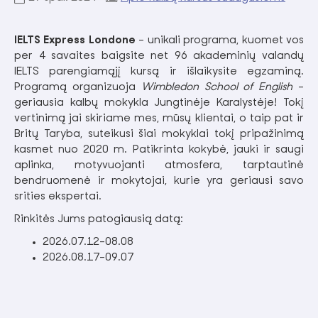
IELTS Express Londone
- unikali programa, kuomet vos
per 4 savaites baigsite net 96 akademinių valandų
IELTS parengiamąjį kursą ir išlaikysite egzaminą.
Programą organizuoja
Wimbledon School of English
-
geriausia kalbų mokykla Jungtinėje Karalystėje! Tokį
vertinimą jai skiriame mes, mūsų klientai, o taip pat ir
Britų Taryba, suteikusi šiai mokyklai tokį pripažinimą
kasmet nuo 2020 m. Patikrinta kokybė, jauki ir saugi
aplinka, motyvuojanti atmosfera, tarptautinė
bendruomenė ir mokytojai, kurie yra geriausi savo
srities ekspertai.
Rinkitės Jums patogiausią datą:
2026.07.12-08.08
2026.08.17-09.07