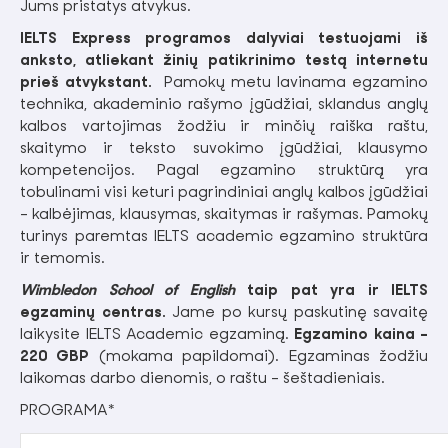
Jums pristatys atvykus.
IELTS Express programos dalyviai testuojami iš
anksto, atliekant žinių patikrinimo testą internetu
prieš atvykstant.
Pamokų metu lavinama egzamino
technika, akademinio rašymo įgūdžiai, sklandus anglų
kalbos vartojimas žodžiu ir minčių raiška raštu,
skaitymo ir teksto suvokimo įgūdžiai, klausymo
kompetencijos. Pagal egzamino struktūrą yra
tobulinami visi keturi pagrindiniai anglų kalbos įgūdžiai
– kalbėjimas, klausymas, skaitymas ir rašymas. Pamokų
turinys paremtas IELTS academic egzamino struktūra
ir temomis.
Wimbledon School of English
taip pat yra ir IELTS
egzaminų centras.
Jame po kursų paskutinę savaitę
laikysite IELTS Academic egzaminą.
Egzamino kaina -
220 GBP
(mokama papildomai). Egzaminas žodžiu
laikomas darbo dienomis, o raštu - šeštadieniais.
PROGRAMA*