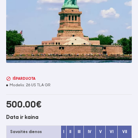
IŠPARDUOTA
Modelis:
26 US TLA GR
500.00€
Data ir kaina
Savaitės dienos
I
II
III
IV
V
VI
VII