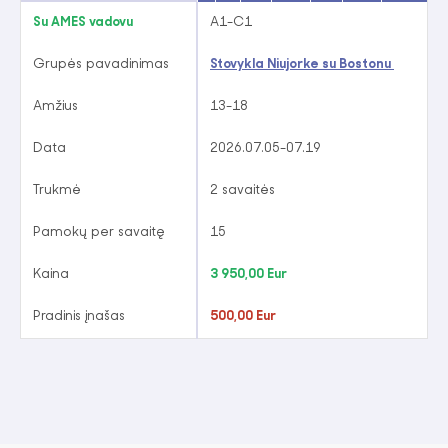
Su AMES vadovu
A1-C1
Grupės pavadinimas
Stovykla Niujorke su Bostonu
Amžius
13-18
Data
2026.07.05-07.19
Trukmė
2 savaitės
Pamokų per savaitę
15
Kaina
3 950,00 Eur
Pradinis įnašas
500,00 Eur