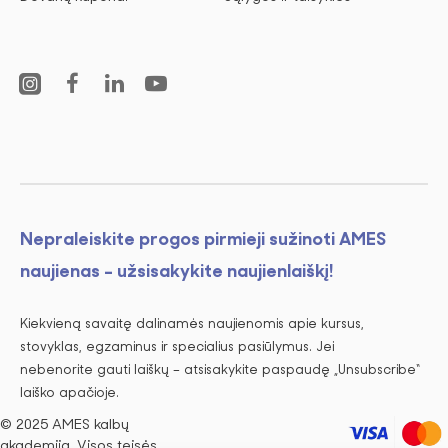
Nepraleiskite progos pirmieji sužinoti AMES
naujienas - užsisakykite naujienlaiškį!
Kiekvieną savaitę dalinamės naujienomis apie kursus,
stovyklas, egzaminus ir specialius pasiūlymus. Jei
nebenorite gauti laiškų – atsisakykite paspaudę „Unsubscribe“
laiško apačioje.
© 2025 AMES kalbų
akademija. Visos teisės