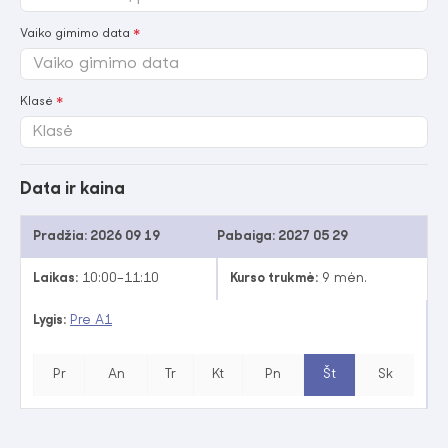
Vaiko gimimo data
Klasė
Data ir kaina
Pradžia:
2026 09 19
Pabaiga:
2027 05 29
Laikas:
10:00–11:10
Kurso trukmė:
9 mėn.
Lygis:
Pre A1
Pr
An
Tr
Kt
Pn
Št
Sk