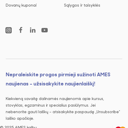
Dovanų kuponai
Sąlygos ir taisyklės
Nepraleiskite progos pirmieji sužinoti AMES
naujienas - užsisakykite naujienlaiškį!
Kiekvieną savaitę dalinamės naujienomis apie kursus,
stovyklas, egzaminus ir specialius pasiūlymus. Jei
nebenorite gauti laiškų – atsisakykite paspaudę „Unsubscribe“
laiško apačioje.
© 2025 AMES kalbų