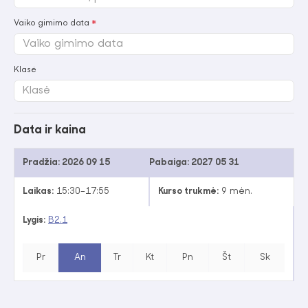
Vaiko gimimo data
Klasė
Data ir kaina
Pradžia:
2026 09 15
Pabaiga:
2027 05 31
Laikas:
15:30–17:55
Kurso trukmė:
9 mėn.
Lygis:
B2.1
Pr
An
Tr
Kt
Pn
Št
Sk