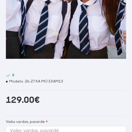
8
Modelis:
26-27 KA MO EXAM13
129.00€
Vaiko vardas, pavardė