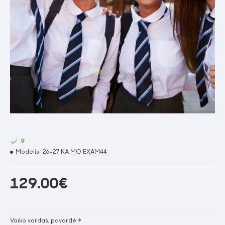
9
Modelis:
26-27 KA MO EXAM44
129.00€
Vaiko vardas, pavardė