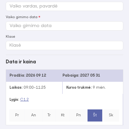
Vaiko gimimo data
Klasė
Data ir kaina
Pradžia:
2026 09 12
Pabaiga:
2027 05 31
Laikas:
09:00–11:25
Kurso trukmė:
9 mėn.
Lygis:
C1.2
Pr
An
Tr
Kt
Pn
Št
Sk