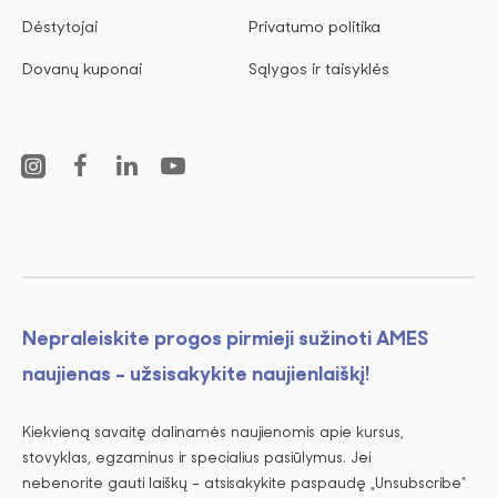
Dėstytojai
Privatumo politika
Dovanų kuponai
Sąlygos ir taisyklės
Nepraleiskite progos pirmieji sužinoti AMES
naujienas - užsisakykite naujienlaiškį!
Kiekvieną savaitę dalinamės naujienomis apie kursus,
stovyklas, egzaminus ir specialius pasiūlymus. Jei
nebenorite gauti laiškų – atsisakykite paspaudę „Unsubscribe“