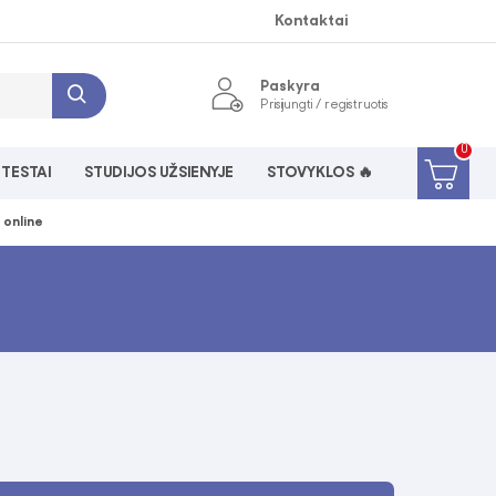
Kontaktai
Paskyra
Prisijungti / registruotis
0
 TESTAI
STUDIJOS UŽSIENYJE
STOVYKLOS 🔥
 online