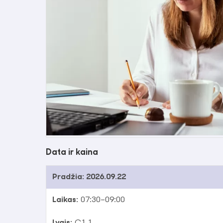
Data ir kaina
Pradžia:
2026.09.22
Laikas:
07:30–09:00
Lygis:
C1.1