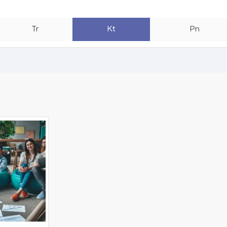
Tr
Kt
Pn