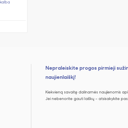
kalba
Nepraleiskite progos pirmieji suži
naujienlaiškį!
Kiekvieną savaitę dalinamės naujienomis apie
Jei nebenorite gauti laiškų – atsisakykite pa