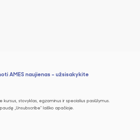
noti AMES naujienas - užsisakykite
 kursus, stovyklas, egzaminus ir specialius pasiūlymus.
spaudę „Unsubscribe“ laiško apačioje.