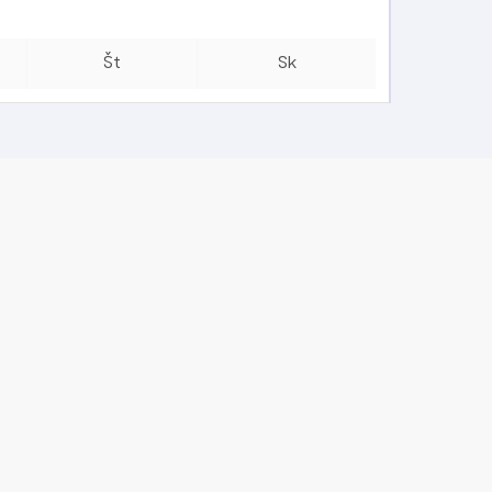
Št
Sk