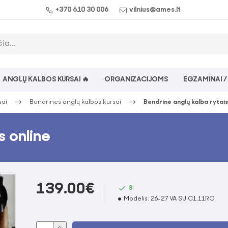
+370 610 30 006
vilnius@ames.lt
ANGLŲ KALBOS KURSAI 🔥
ORGANIZACIJOMS
EGZAMINAI /
sai
Bendrinės anglų kalbos kursai
Bendrinė anglų kalba rytais
s online
139.00€
8
Modelis:
26-27 VA SU C1.11RO