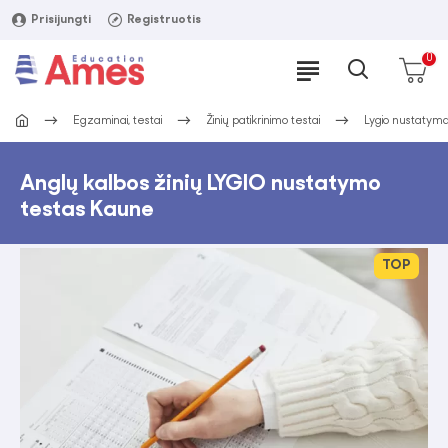
Prisijungti
Registruotis
0
Egzaminai, testai
Žinių patikrinimo testai
Lygio nustatym
Anglų kalbos žinių LYGIO nustatymo
testas Kaune
TOP