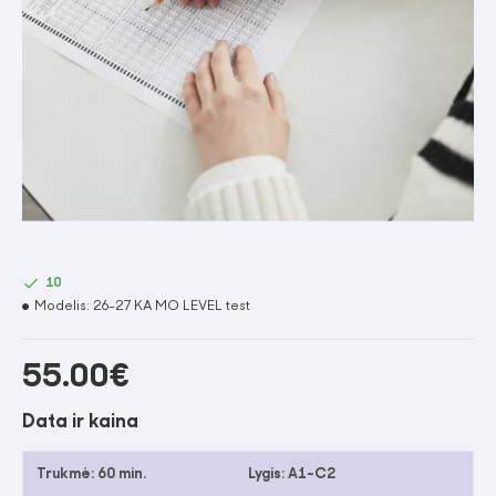
10
Modelis:
26-27 KA MO LEVEL test
55.00€
Data ir kaina
Trukmė:
60 min.
Lygis:
A1–C2