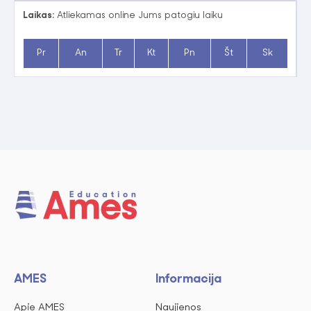
Laikas:
Atliekamas online Jums patogiu laiku
Pr
An
Tr
Kt
Pn
Št
Sk
AMES
Informacija
Apie AMES
Naujienos