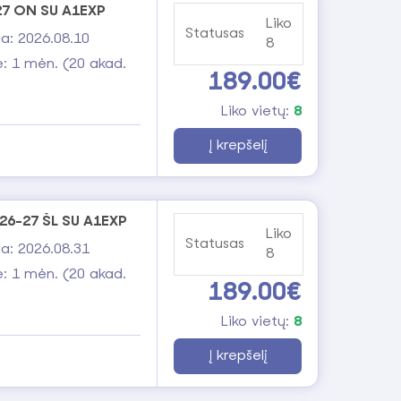
 palaikančiose grupėse
-27 ON SU A1EXP
Liko
 matyti progresą
Statusas
a: 2026.08.10
8
aikomos situacijos
: 1 mėn. (20 akad.
189.00€
i jau šiandien
Liko vietų:
8
adėti kalbėti lietuviškai, bet ir geriau jaustis
Į krepšelį
uo paprastų žingsnių – atlikite
uokitės ir atraskite, kad lietuvių kalba gali būti
 26-27 ŠL SU A1EXP
Liko
Statusas
a: 2026.08.31
8
: 1 mėn. (20 akad.
189.00€
Liko vietų:
8
Į krepšelį