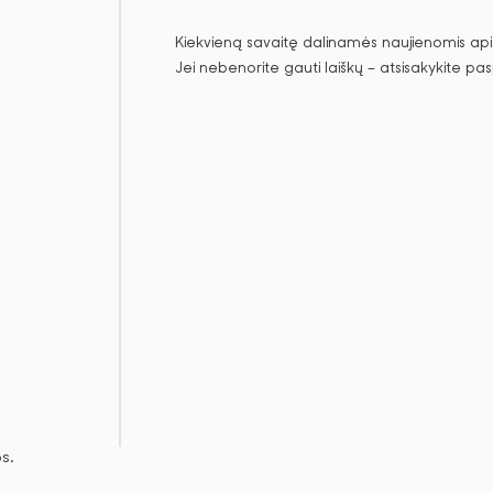
Kiekvieną savaitę dalinamės naujienomis apie
Jei nebenorite gauti laiškų – atsisakykite pa
s.