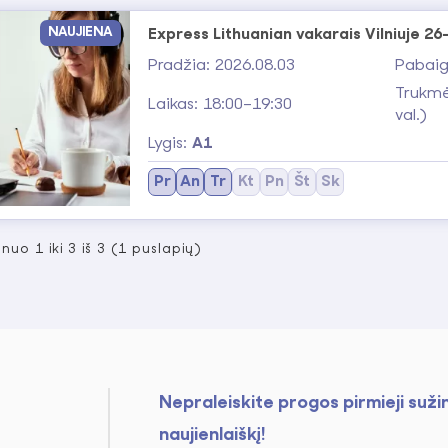
NAUJIENA
Express Lithuanian vakarais Vilniuje 2
Pradžia: 2026.08.03
Pabaig
Trukmė
Laikas: 18:00–19:30
val.)
Lygis:
A1
Pr
An
Tr
Kt
Pn
Št
Sk
uo 1 iki 3 iš 3 (1 puslapių)
Nepraleiskite progos pirmieji suži
naujienlaiškį!