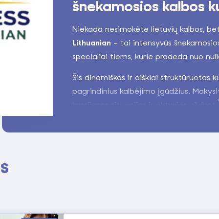
šnekamosios kalbos k
Niekada nesimokėte lietuvių kalbos, bet
Lithuanian
– tai intensyvūs šnekamosios 
specialiai tiems, kurie pradeda nuo nuli
Šis dinamiškas ir aiškiai struktūruotas 
pagrindinius kalbėjimo įgūdžius. Mokysi
kasdienes situacijas ir aktyvias užduotis
vartoti lietuvių kalbą realiame gyvenim
Programą sudaro 10 pagrindinių temų, k
prisistatymą, apsipirkimą, bendravimą 
os
pamokos kalbėsite lietuviškai – paprastai
Kodėl verta rinktis Express
Kursas pritaikytas visiškiems prad