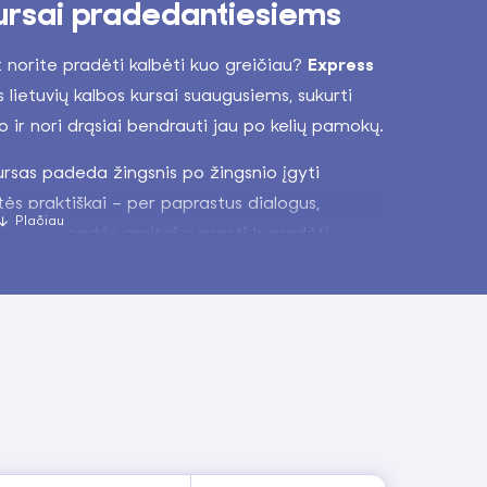
ursai pradedantiesiems
 norite pradėti kalbėti kuo greičiau?
Express
lietuvių kalbos kursai suaugusiems, sukurti
o ir nori drąsiai bendrauti jau po kelių pamokų.
kursas padeda žingsnis po žingsnio įgyti
tės praktiškai – per paprastus dialogus,
, kurios padės greitai suprasti ir pradėti
e.
urios apima svarbiausias situacijas:
mieste, darbe ar su draugais. Nuo pirmos
, aiškiai ir be streso.
 Lithuanian?
edantiesiems (be jokių išankstinių žinių)