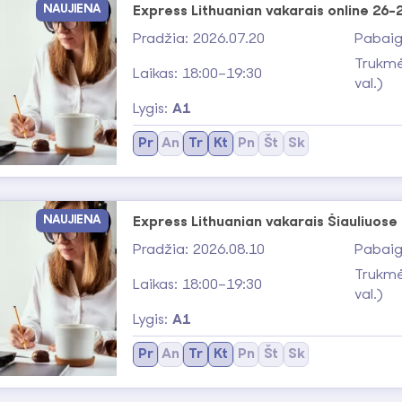
Daug kalbėjimo praktikos mažose,
NAUJIENA
Express Lithuanian vakarais online 26
Aiški struktūra, padedanti greitai
Pradžia: 2026.07.20
Pabaig
Aktualios, realiame gyvenime prit
Trukmė
Laikas: 18:00–19:30
val.)
Pradėkite kalbėti lietuviška
Lygis:
A1
Express Lithuanian kursai padės ne tik pr
Pr
An
Tr
Kt
Pn
Št
Sk
naujoje kalbinėje aplinkoje. Pradėkite n
, registr
nemokamą lietuvių kalbos testą
lengvai įveikiama.
NAUJIENA
Express Lithuanian vakarais Šiauliuose
Pradžia: 2026.08.10
Pabaig
Trukmė
Laikas: 18:00–19:30
val.)
Lygis:
A1
Pr
An
Tr
Kt
Pn
Št
Sk