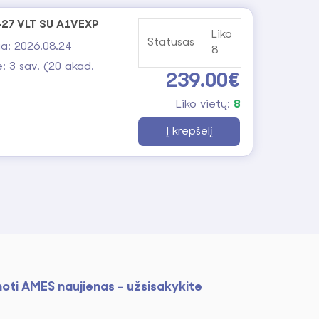
6-27 VLT SU A1VEXP
Liko
Statusas
a: 2026.08.24
8
: 3 sav. (20 akad.
239.00€
Liko vietų:
8
Į krepšelį
noti AMES naujienas - užsisakykite