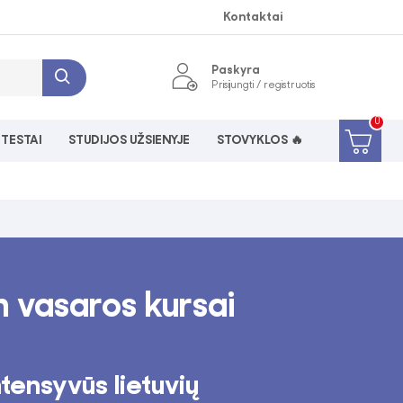
Kontaktai
Paskyra
Prisijungti / registruotis
0
 TESTAI
STUDIJOS UŽSIENYJE
STOVYKLOS 🔥
n vasaros kursai
tensyvūs lietuvių