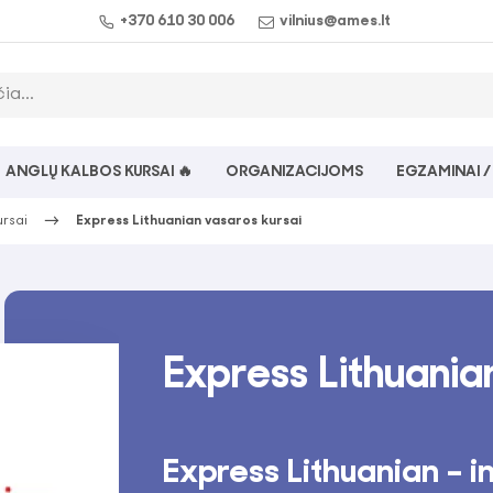
+370 610 30 006
vilnius@ames.lt
ANGLŲ KALBOS KURSAI 🔥
ORGANIZACIJOMS
EGZAMINAI /
ursai
Express Lithuanian vasaros kursai
Express Lithuania
Express Lithuanian – in