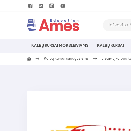
KALBŲ KURSAI MOKSLEIVIAMS
KALBŲ KURSAI
Kalbų kursai suaugusiems
Lietuvių kalbos k