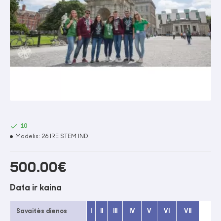
10
Modelis:
26 IRE STEM IND
500.00€
Data ir kaina
Savaitės dienos
I
II
III
IV
V
VI
VII