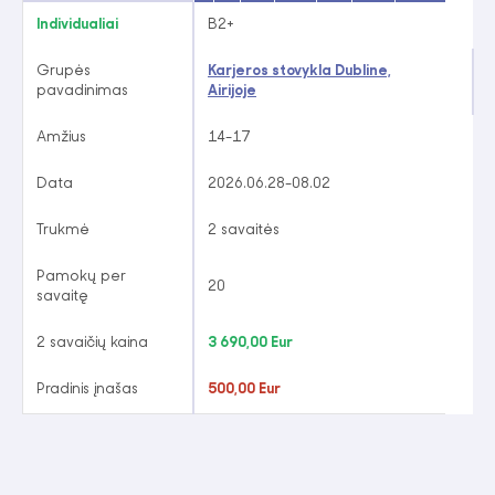
Individualiai
B2+
Grupės
Karjeros stovykla Dubline,
pavadinimas
Airijoje
Amžius
14-17
Data
2026.06.28-08.02
Trukmė
2 savaitės
Pamokų per
20
savaitę
2 savaičių kaina
3 690,00 Eur
Pradinis įnašas
500,00 Eur