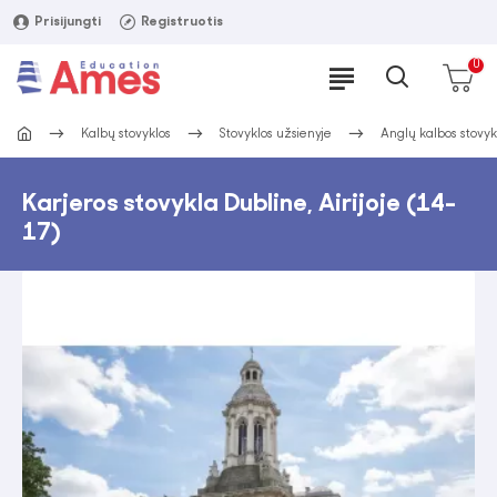
Prisijungti
Registruotis
0
Kalbų stovyklos
Stovyklos užsienyje
Anglų kalbos stovyklo
Karjeros stovykla Dubline, Airijoje (14-
17)