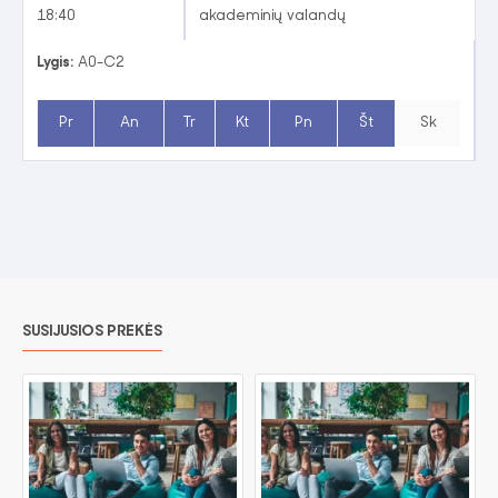
18:40
akademinių valandų
Lygis:
A0-C2
Pr
An
Tr
Kt
Pn
Št
Sk
SUSIJUSIOS PREKĖS