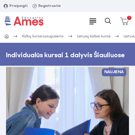
Prisijungti
Registruotis
0
Kalbų kursai suaugusiems
Lietuvių kalbos kursai
Lietuvi
Individualūs kursai 1 dalyvis Šiauliuose
NAUJIENA