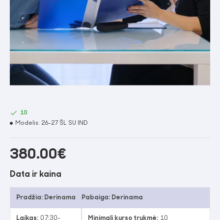
10
Modelis:
26-27 ŠL SU IND
380.00€
Data ir kaina
Pradžia:
Derinama
Pabaiga:
Derinama
Laikas:
07:30-
Minimali kurso trukmė:
10