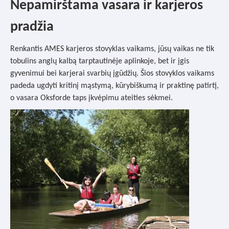
Nepamirštama vasara ir karjeros
pradžia
Renkantis AMES karjeros stovyklas vaikams, jūsų vaikas ne tik
tobulins anglų kalbą tarptautinėje aplinkoje, bet ir įgis
gyvenimui bei karjerai svarbių įgūdžių. Šios stovyklos vaikams
padeda ugdyti kritinį mąstymą, kūrybiškumą ir praktinę patirtį,
o vasara Oksforde taps įkvėpimu ateities sėkmei.