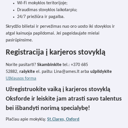
Wi-Fi mokyklos teritorijoje;
Draudimas stovyklos laikotarpiu;
24/7 priežiūra ir pagalba.
Skrydžio bilietai ir pervežimas nuo oro uosto iki stovyklos ir
atgal kainuoja papildomai. Jei pageidaujate mielai
pasirūpinsime.
Registracija į karjeros stovyklą
Norite pasitarti?
Skambinkite
tel.: +370 685
52882,
rašykite
el. paštu: Lina@ames.lt arba
užpildykite
Užklausos forma
Užregistruokite vaiką į karjeros stovyklą
Oksforde ir leiskite jam atrasti savo talentus
bei išbandyti norimą specialybę!
Plačiau apie mokyklą:
St.Clares, Oxford