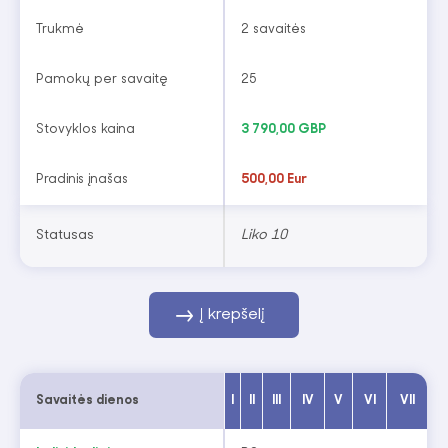
Trukmė
2 savaitės
Pamokų per savaitę
25
Stovyklos kaina
3 790,00 GBP
Pradinis įnašas
500,00 Eur
Statusas
Liko 10
Į krepšelį
Savaitės dienos
I
II
III
IV
V
VI
VII