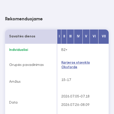
Rekomenduojame
Savaitės dienos
I
II
III
IV
V
VI
VII
Individualiai
B2+
Karjeros stovykla
Grupės pavadinimas
Oksforde
15-17
Amžius
2026.07.05-07.18
Data
2026.07.26-08.09