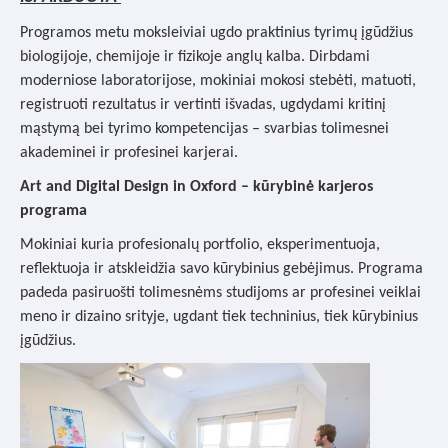
Programos metu moksleiviai ugdo praktinius tyrimų įgūdžius
biologijoje, chemijoje ir fizikoje anglų kalba. Dirbdami
moderniose laboratorijose, mokiniai mokosi stebėti, matuoti,
registruoti rezultatus ir vertinti išvadas, ugdydami kritinį
mąstymą bei tyrimo kompetencijas – svarbias tolimesnei
akademinei ir profesinei karjerai.
Art and Digital Design in Oxford – kūrybinė karjeros
programa
Mokiniai kuria profesionalų portfolio, eksperimentuoja,
reflektuoja ir atskleidžia savo kūrybinius gebėjimus. Programa
padeda pasiruošti tolimesnėms studijoms ar profesinei veiklai
meno ir dizaino srityje, ugdant tiek techninius, tiek kūrybinius
įgūdžius.