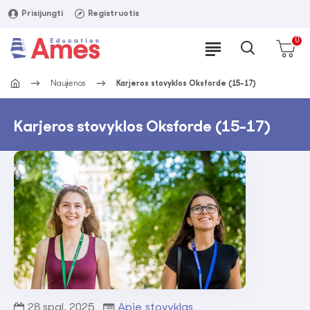
Prisijungti
Registruotis
0
Naujienos
Karjeros stovyklos Oksforde (15-17)
Karjeros stovyklos Oksforde (15-17)
28
spal.
2025
Apie stovyklas