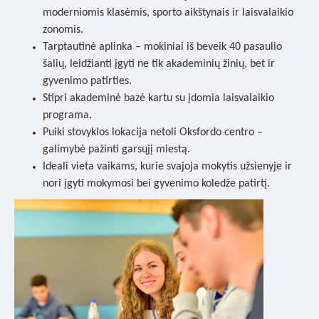
moderniomis klasėmis, sporto aikštynais ir laisvalaikio
zonomis.
Tarptautinė aplinka – mokiniai iš beveik 40 pasaulio
šalių, leidžianti įgyti ne tik akademinių žinių, bet ir
gyvenimo patirties.
Stipri akademinė bazė kartu su įdomia laisvalaikio
programa.
Puiki stovyklos lokacija netoli Oksfordo centro –
galimybė pažinti garsųjį miestą.
Ideali vieta vaikams, kurie svajoja mokytis užsienyje ir
nori įgyti mokymosi bei gyvenimo koledže patirtį.