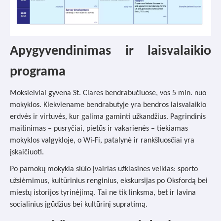
Apygyvendinimas ir laisvalaikio
programa
Moksleiviai gyvena St. Clares bendrabučiuose, vos 5 min. nuo
mokyklos. Kiekviename bendrabutyje yra bendros laisvalaikio
erdvės ir virtuvės, kur galima gaminti užkandžius. Pagrindinis
maitinimas – pusryčiai, pietūs ir vakarienės – tiekiamas
mokyklos valgykloje, o Wi-Fi, patalynė ir rankšluosčiai yra
įskaičiuoti.
Po pamokų mokykla siūlo įvairias užklasines veiklas: sporto
užsiėmimus, kultūrinius renginius, ekskursijas po Oksfordą bei
miestų istorijos tyrinėjimą. Tai ne tik linksma, bet ir lavina
socialinius įgūdžius bei kultūrinį supratimą.