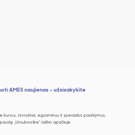
noti AMES naujienas - užsisakykite
 kursus, stovyklas, egzaminus ir specialius pasiūlymus.
spaudę „Unsubscribe“ laiško apačioje.