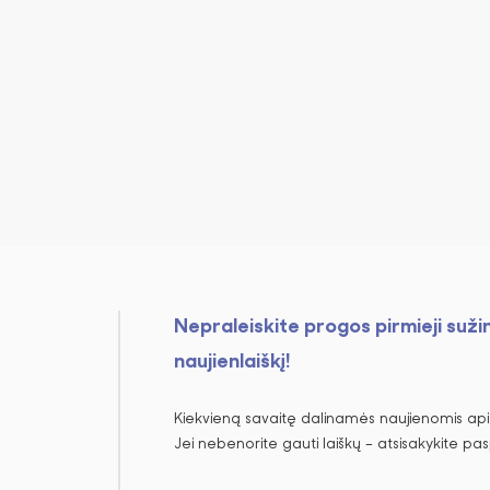
Nepraleiskite progos pirmieji suži
naujienlaiškį!
Kiekvieną savaitę dalinamės naujienomis apie
Jei nebenorite gauti laiškų – atsisakykite pa