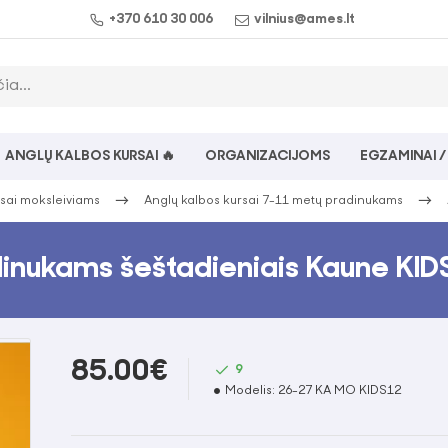
+370 610 30 006
vilnius@ames.lt
ANGLŲ KALBOS KURSAI 🔥
ORGANIZACIJOMS
EGZAMINAI /
rsai moksleiviams
Anglų kalbos kursai 7-11 metų pradinukams
dinukams šeštadieniais Kaune KI
85.00€
9
Modelis:
26-27 KA MO KIDS12