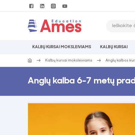
KALBŲ KURSAI MOKSLEIVIAMS
KALBŲ KURSAI
Kalbų kursai moksleiviams
Anglų kalbos ku
Anglų kalba 6-7 metų pra