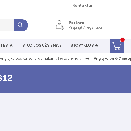
Kontaktai
Paskyra
Prisijungti / registruotis
0
 TESTAI
STUDIJOS UŽSIENYJE
STOVYKLOS 🔥
Anglų kalbos kursai pradinukams šeštadieniais
Anglų kalba 6-7 met
DS12