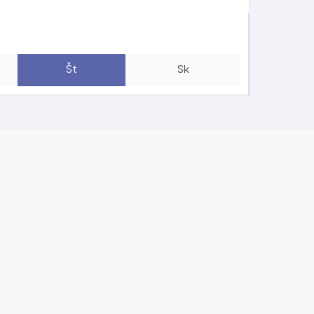
Št
Sk