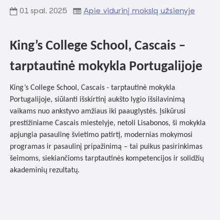
01
spal.
2025
Apie vidurinį mokslą užsienyje
King’s College School, Cascais –
tarptautinė mokykla Portugalijoje
King’s College School, Cascais - tarptautinė mokykla
Portugalijoje, siūlanti išskirtinį aukšto lygio išsilavinimą
vaikams nuo ankstyvo amžiaus iki paauglystės. Įsikūrusi
prestižiniame Cascais miestelyje, netoli Lisabonos, ši mokykla
apjungia pasaulinę švietimo patirtį, modernias mokymosi
programas ir pasaulinį pripažinimą – tai puikus pasirinkimas
šeimoms, siekiančioms tarptautinės kompetencijos ir solidžių
akademinių rezultatų.