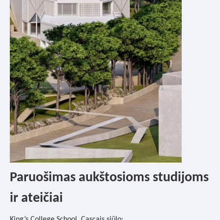
Paruošimas aukštosioms studijoms
ir ateičiai
King’s College School, Cascais siūlo: