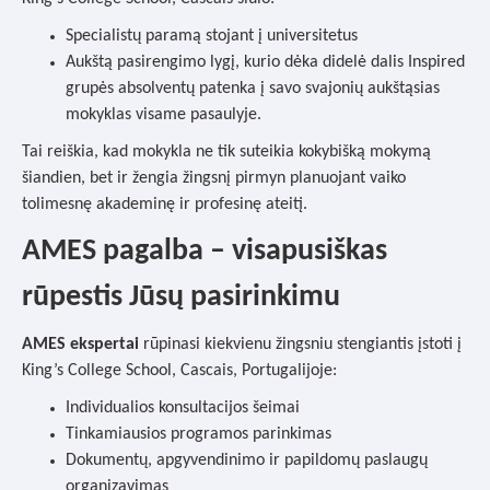
Specialistų paramą stojant į universitetus
Aukštą pasirengimo lygį, kurio dėka didelė dalis Inspired
grupės absolventų patenka į savo svajonių aukštąsias
mokyklas visame pasaulyje.
Tai reiškia, kad mokykla ne tik suteikia kokybišką mokymą
šiandien, bet ir žengia žingsnį pirmyn planuojant vaiko
tolimesnę akademinę ir profesinę ateitį.
AMES pagalba – visapusiškas
rūpestis Jūsų pasirinkimu
AMES ekspertai
rūpinasi kiekvienu žingsniu stengiantis įstoti į
King’s College School, Cascais, Portugalijoje:
Individualios konsultacijos šeimai
Tinkamiausios programos parinkimas
Dokumentų, apgyvendinimo ir papildomų paslaugų
organizavimas