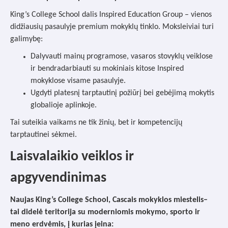
King’s College School dalis Inspired Education Group – vienos
didžiausių pasaulyje premium mokyklų tinklo. Moksleiviai turi
galimybę:
Dalyvauti mainų programose, vasaros stovyklų veiklose
ir bendradarbiauti su mokiniais kitose Inspired
mokyklose visame pasaulyje.
Ugdyti platesnį tarptautinį požiūrį bei gebėjimą mokytis
globalioje aplinkoje.
Tai suteikia vaikams ne tik žinių, bet ir kompetencijų
tarptautinei sėkmei.
Laisvalaikio veiklos ir
apgyvendinimas
N
aujas King’s College School, Cascais mokyklos miestelis–
tai didelė teritorija su moderniomis mokymo, sporto ir
meno erdvėmis, į kurias įeina: