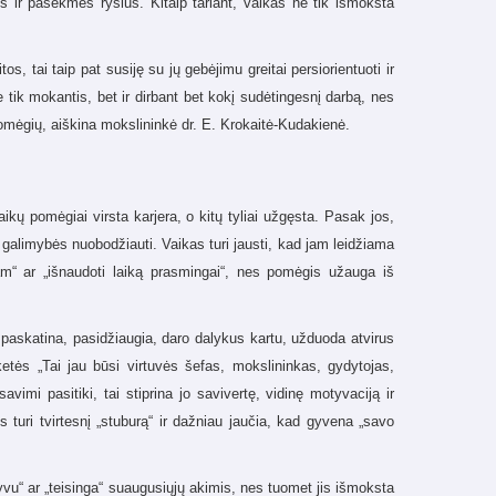
 ir pasekmės ryšius. Kitaip tariant, vaikas ne tik išmoksta
s, tai taip pat susiję su jų gebėjimu greitai persiorientuoti ir
e tik mokantis, bet ir dirbant bet kokį sudėtingesnį darbą, nes
 pomėgių, aiškina mokslininkė dr. E. Krokaitė-Kudakienė.
aikų pomėgiai virsta karjera, o kitų tyliai užgęsta. Pasak jos,
r galimybės nuobodžiauti. Vaikas turi jausti, kad jam leidžiama
iam“ ar „išnaudoti laiką prasmingai“, nes pomėgis užauga iš
 paskatina, pasidžiaugia, daro dalykus kartu, užduoda atvirus
ketės „Tai jau būsi virtuvės šefas, mokslininkas, gydytojas,
vimi pasitiki, tai stiprina jo savivertę, vidinę motyvaciją ir
 turi tvirtesnį „stuburą“ ir dažniau jaučia, kad gyvena „savo
tyvu“ ar „teisinga“ suaugusiųjų akimis, nes tuomet jis išmoksta