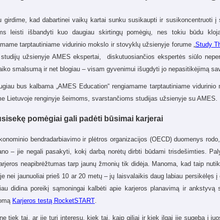
 girdime, kad dabartinei vaikų kartai sunku susikaupti ir susikoncentruoti į 
ms leisti išbandyti kuo daugiau skirtingų pomėgių, nes tokiu būdu klo
mame tarptautiniame vidurinio mokslo ir stovyklų užsienyje forume „
Study Th
 studijų užsienyje AMES ekspertai, diskutuosiančios ekspertės siūlo nepers
aiko smalsumą ir net blogiau – visam gyvenimui išugdyti jo nepasitikėjimą sa
augiau bus kalbama „AMES Education“ rengiamame tarptautiniame vidurinio m
me Lietuvoje renginyje šeimoms, svarstančioms studijas užsienyje su AMES.
sisekę pomėgiai gali padėti būsimai karjerai
konominio bendradarbiavimo ir plėtros organizacijos (OECD) duomenys rodo, k
ano – jie negali pasakyti, kokį darbą norėtų dirbti būdami trisdešimties. Pal
arjeros neapibrėžtumas tarp jaunų žmonių tik didėja. Manoma, kad taip nutiko 
e nei jaunuoliai prieš 10 ar 20 metų – jų laisvalaikis daug labiau persikėlęs 
iau didina poreikį sąmoningai kalbėti apie karjeros planavimą ir ankstyvą 
lomą
Karjeros testą RocketSTART
.
ne tiek tai, ar jie turi interesų, kiek tai, kaip giliai ir kiek ilgai jie sugeba 