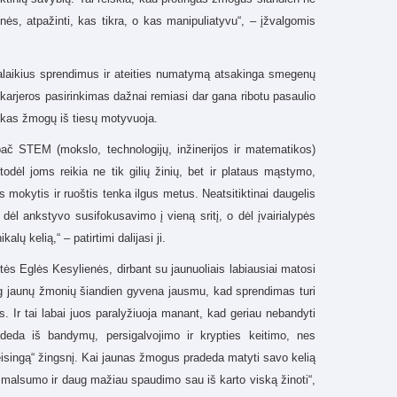
nės, atpažinti, kas tikra, o kas manipuliatyvu
“, – įžvalgomis
galaikius sprendimus ir ateities numatymą atsakinga smegenų
karjeros pasirinkimas dažnai remiasi dar gana ribotu pasaulio
i, kas žmogų iš tiesų motyvuoja.
pač STEM (mokslo, technologijų, inžinerijos ir matematikos)
odėl joms reikia ne tik gilių žinių, bet ir plataus mąstymo,
 mokytis ir ruoštis tenka ilgus metus. Neatsitiktinai daugelis
dėl ankstyvo susifokusavimo į vieną sritį, o dėl įvairialypės
alų kelią,“ – patirtimi dalijasi ji.
s Eglės Kesylienės, dirbant su jaunuoliais labiausiai matosi
ai daug jaunų žmonių šiandien gyvena jausmu, kad sprendimas turi
s. Ir tai labai juos paralyžiuoja manant, kad geriau nebandyti
sideda iš bandymų, persigalvojimo ir krypties keitimo, nes
eisingą“ žingsnį. Kai jaunas žmogus pradeda matyti savo kelią
malsumo ir daug mažiau spaudimo sau iš karto viską žinoti“,