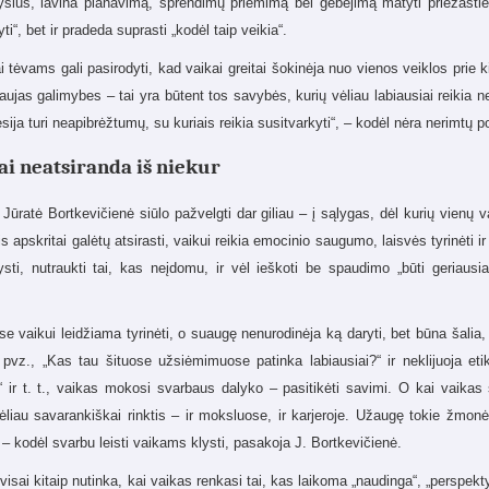
šius, lavina planavimą, sprendimų priėmimą bei gebėjimą matyti priežasties
ti“, bet ir pradeda suprasti „kodėl taip veikia“.
 tėvams gali pasirodyti, kad vaikai greitai šokinėja nuo vienos veiklos prie kito
aujas galimybes – tai yra būtent tos savybės, kurių vėliau labiausiai reikia n
sija turi neapibrėžtumų, su kuriais reikia susitvarkyti“, – kodėl nėra nerimtų
i neatsiranda iš niekur
Jūratė Bortkevičienė siūlo pažvelgti dar giliau – į sąlygas, dėl kurių vienų v
 apskritai galėtų atsirasti, vaikui reikia emocinio saugumo, laisvės tyrinėti i
lysti, nutraukti tai, kas neįdomu, ir vėl ieškoti be spaudimo „būti geriaus
e vaikui leidžiama tyrinėti, o suaugę nenurodinėja ką daryti, bet būna šalia,
pvz., „Kas tau šituose užsiėmimuose patinka labiausiai?“ ir neklijuoja eti
“ ir t. t., vaikas mokosi svarbaus dalyko – pasitikėti savimi. O kai vaikas sa
liau savarankiškai rinktis – ir moksluose, ir karjeroje. Užaugę tokie žmonės
– kodėl svarbu leisti vaikams klysti, pasakoja J. Bortkevičienė.
visai kitaip nutinka, kai vaikas renkasi tai, kas laikoma „naudinga“, „perspek