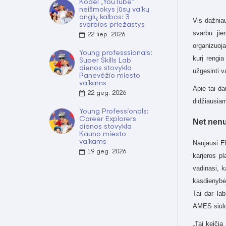
Kodėl „YouTube“
neišmokys jūsų vaikų
anglų kalbos: 3
Vis dažniau
svarbios priežastys
svarbu jie
22
liep.
2026
organizuoja
Young professsionals:
kurį rengia
Super Skills Lab
dienos stovykla
užgesinti v
Panevėžio miesto
vaikams
Apie tai d
22
geg.
2026
didžiausia
Young Professionals:
Career Explorers
Net nenu
dienos stovykla
Kauno miesto
vaikams
Naujausi E
19
geg.
2026
karjeros pl
vadinasi, k
kasdienybėj
Tai dar lab
AMES siū
„Tai keičia 