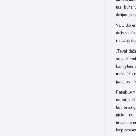
tas, kuris 
dalijasi ps
VDU docent
dalis visiš
ir savęs su
„Tėvai daž
srityse rea
kantrybės b
mokslinių t
patirties – 
Pasak „AMES
ne tai, kad
būti teisin
nieko, nei
neapsispren
kaip proce