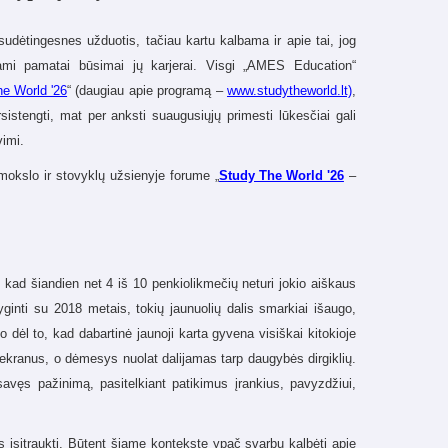
sudėtingesnes užduotis, tačiau kartu kalbama ir apie tai, jog
jami pamatai būsimai jų karjerai. Visgi „AMES Education“
e World '26
“ (daugiau apie programą –
www.studytheworld.lt)
,
istengti, mat per anksti suaugusiųjų primesti lūkesčiai gali
vimi.
okslo ir stovyklų užsienyje forume „
Study The World '26
–
ad šiandien net 4 iš 10 penkiolikmečių neturi jokio aiškaus
yginti su 2018 metais, tokių jaunuolių dalis smarkiai išaugo,
dėl to, kad dabartinė jaunoji karta gyvena visiškai kitokioje
į ekranus, o dėmesys nuolat dalijamas tarp daugybės dirgiklių.
savęs pažinimą, pasitelkiant patikimus įrankius, pavyzdžiui,
į juos įsitraukti. Būtent šiame kontekste ypač svarbu kalbėti apie