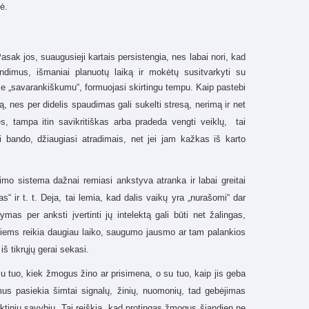
ė.
asak jos, suaugusieji kartais persistengia, nes labai nori, kad
ndimus, išmaniai planuotų laiką ir mokėtų susitvarkyti su
me „savarankiškumu“, formuojasi skirtingu tempu. Kaip pastebi
ą, nes per didelis spaudimas gali sukelti stresą, nerimą ir net
s, tampa itin savikritiškas arba pradeda vengti veiklų, tai
bando, džiaugiasi atradimais, net jei jam kažkas iš karto
etimo sistema dažnai remiasi
ankstyva atranka
ir labai greitai
s“ ir t. t. Deja, tai lemia, kad
dalis vaikų yra „nurašomi“ dar
ymas per anksti įvertinti jų intelektą gali būti net žalingas,
jiems reikia
daugiau laiko, saugumo jausmo ar tam palankios
iš tikrųjų gerai sekasi.
u tuo, kiek žmogus žino ar prisimena, o su tuo, kaip jis geba
mus pasiekia šimtai signalų, žinių, nuomonių, tad gebėjimas
elektinių savybių. Tai reiškia, kad protingas žmogus šiandien ne