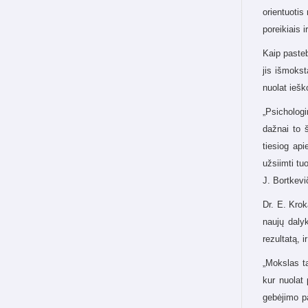
orientuotis 
poreikiais i
Kaip pasteb
jis išmokst
nuolat iešk
„Psichologi
dažnai to 
tiesiog api
užsiimti tu
J. Bortkevi
Dr. E. Krok
naujų dalyk
rezultatą, 
„Mokslas ta
kur nuolat 
gebėjimo pa