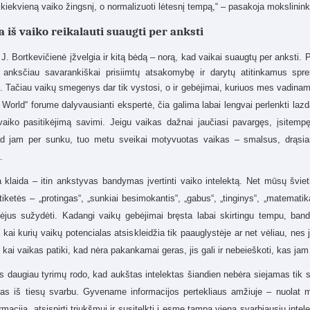
i kiekvieną vaiko žingsnį, o normalizuoti lėtesnį tempą,“ – pasakoja mokslinink
 iš vaiko reikalauti suaugti per anksti
J. Bortkevičienė įžvelgia ir kitą bėdą – norą, kad vaikai suaugtų per anksti. P
 anksčiau savarankiškai prisiimtų atsakomybę ir darytų atitinkamus spre
. Tačiau vaikų
smegenys dar tik vystosi
, o ir gebėjimai, kuriuos mes vadina
 World“ forume dalyvausianti
ekspertė, čia galima labai lengvai perlenkti lazd
vaiko pasitikėjimą savimi. Jeigu vaikas dažnai jaučiasi pavargęs, įsitempę
ad jam per sunku, tuo metu sveikai motyvuotas vaikas – smalsus, drąsiai 
.
a klaida – itin ankstyvas bandymas įvertinti vaiko intelektą. Net mūsų švi
tiketės – „protingas“, „sunkiai besimokantis“, „gabus“, „tinginys“, „matematika
ėjus sužydėti
.
Kadangi vaikų gebėjimai bręsta labai skirtingu tempu
, band
 kai kurių vaikų potencialas atsiskleidžia tik
paauglystėje ar net vėliau
, nes 
 kai vaikas patiki, kad nėra pakankamai geras, jis gali ir nebeieškoti, kas jam 
is daugiau tyrimų rodo, kad aukštas intelektas šiandien nebėra siejamas tik s
, kas iš tiesų svarbu. Gyvename informacijos pertekliaus amžiuje – nuolat 
nformaciją, atsispirti triukšmui ir susitelkti į esmę tampa viena svarbiausių int