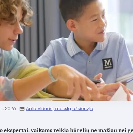
s.
2026
Apie vidurinį mokslą užsienyje
o ekspertai: vaikams reikia būrelių ne mažiau nei 