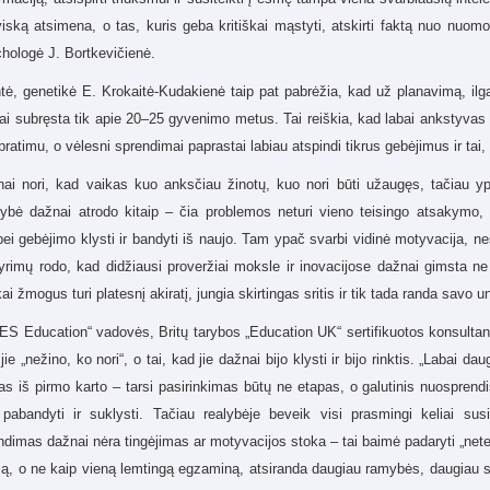
viską atsimena, o tas, kuris geba kritiškai mąstyti, atskirti faktą nuo nuomo
ichologė J. Bortkevičienė.
ė, genetikė E. Krokaitė-Kudakienė taip pat pabrėžia, kad už planavimą, il
kai subręsta tik apie 20–25 gyvenimo metus. Tai reiškia, kad labai ankstyvas 
pratimu, o vėlesni sprendimai paprastai labiau atspindi tikrus gebėjimus ir ta
nai nori, kad vaikas kuo anksčiau žinotų, kuo nori būti užaugęs, tačiau y
lybė dažnai atrodo kitaip – čia problemos neturi vieno teisingo atsakymo, t
ei gebėjimo klysti ir bandyti iš naujo. Tam ypač svarbi vidinė motyvacija, nes
yrimų rodo, kad didžiausi proveržiai moksle ir inovacijose dažnai gimsta ne 
kai žmogus turi platesnį akiratį, jungia skirtingas sritis ir tik tada randa savo unik
 Education“ vadovės, Britų tarybos „Education UK“ sertifikuotos konsultantė
 jie „nežino, ko nori“, o tai, kad jie dažnai bijo klysti ir bijo rinktis. „Lab
gas iš pirmo karto – tarsi pasirinkimas būtų ne etapas, o galutinis nuosprendi
 pabandyti ir suklysti. Tačiau realybėje beveik visi prasmingi keliai su
dimas dažnai nėra tingėjimas ar motyvacijos stoka – tai baimė padaryti „net
są, o ne kaip vieną lemtingą egzaminą, atsiranda daugiau ramybės, daugiau s