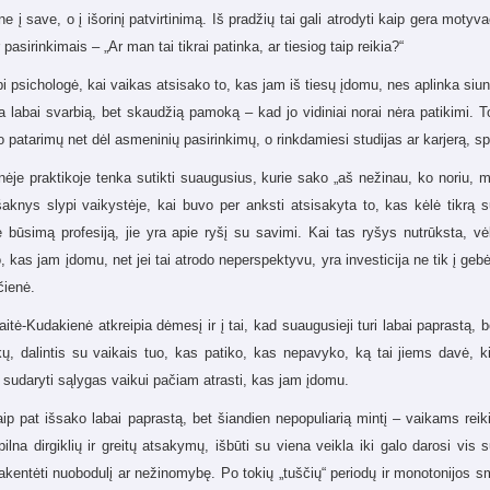
ne į save, o į išorinį patvirtinimą. Iš pradžių tai gali atrodyti kaip gera motyv
r pasirinkimais – „Ar man tai tikrai patinka, ar tiesiog taip reikia?“
i psichologė, kai vaikas atsisako to, kas jam iš tiesų įdomu, nes aplinka siun
a labai svarbią, bet skaudžią pamoką – kad jo vidiniai norai nėra patikimi.
o patarimų net dėl asmeninių pasirinkimų, o rinkdamiesi studijas ar karjerą, sp
nėje praktikoje tenka sutikti suaugusius, kurie sako „aš nežinau, ko noriu, m
šaknys slypi vaikystėje, kai buvo per anksti atsisakyta to, kas kėlė tikrą
e būsimą profesiją, jie yra apie ryšį su savimi. Kai tas ryšys nutrūksta, vėli
o, kas jam įdomu, net jei tai atrodo neperspektyvu, yra investicija ne tik į gebė
čienė.
aitė-Kudakienė atkreipia dėmesį ir į tai, kad suaugusieji turi labai paprastą
ų, dalintis su vaikais tuo, kas patiko, kas nepavyko, ką tai jiems davė, kita
ir sudaryti sąlygas vaikui pačiam atrasti, kas jam įdomu.
ip pat išsako labai paprastą, bet šiandien nepopuliarią mintį – vaikams reiki
pilna dirgiklių ir greitų atsakymų, išbūti su viena veikla iki galo darosi vis 
kentėti nuobodulį ar nežinomybę. Po tokių „tuščių“ periodų ir monotonijos s