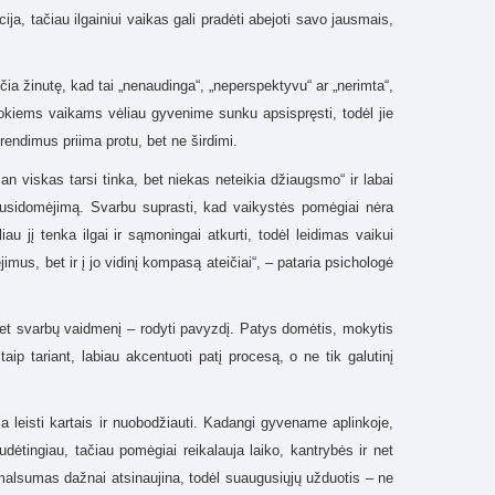
acija, tačiau ilgainiui vaikas gali pradėti abejoti savo jausmais,
čia žinutę, kad tai „nenaudinga“, „neperspektyvu“ ar „nerimta“,
 Tokiems vaikams vėliau gyvenime sunku apsispręsti, todėl jie
rendimus priima protu, bet ne širdimi.
an viskas tarsi tinka, bet niekas neteikia džiaugsmo“ ir labai
 susidomėjimą. Svarbu suprasti, kad vaikystės pomėgiai nėra
au jį tenka ilgai ir sąmoningai atkurti, todėl leidimas vaikui
jimus, bet ir į jo vidinį kompasą ateičiai“, – pataria psichologė
, bet svarbų vaidmenį – rodyti pavyzdį. Patys domėtis, mokytis
ip tariant, labiau akcentuoti patį procesą, o ne tik galutinį
a leisti kartais ir nuobodžiauti. Kadangi gyvename aplinkoje,
sudėtingiau, tačiau pomėgiai reikalauja laiko, kantrybės ir net
malsumas dažnai atsinaujina, todėl suaugusiųjų užduotis – ne