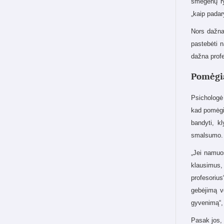
smegenų ry
„kaip padary
Nors dažnai
pastebėti n
dažna profe
Pomėgia
Psichologė 
kad pomėgis
bandyti, k
smalsumo.
„Jei namuos
klausimus, 
profesorius
gebėjimą vė
gyvenimą“, 
Pasak jos, 