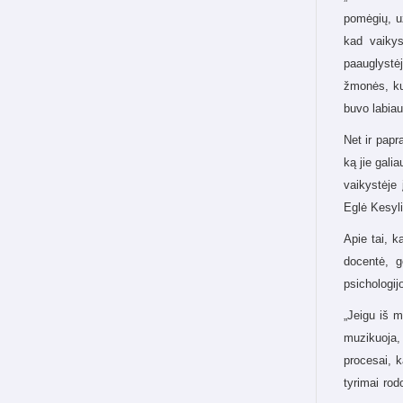
pomėgių, už
kad vaikys
paauglystėj
žmonės, kur
buvo labiau
Net ir papr
ką jie galia
vaikystėje
Eglė Kesyl
Apie tai, k
docentė, g
psichologij
„Jeigu iš m
muzikuoja, 
procesai, k
tyrimai ro