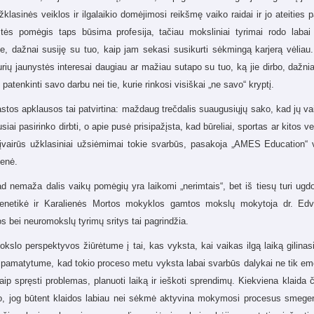
klasinės veiklos ir ilgalaikio domėjimosi reikšmę vaiko raidai ir jo ateities
tės pomėgis taps būsima profesija, tačiau moksliniai tyrimai rodo laba
e, dažnai susiję su tuo, kaip jam sekasi susikurti sėkmingą karjerą vėliau.
ių jaunystės interesai daugiau ar mažiau sutapo su tuo, ką jie dirbo, dažniau
 patenkinti savo darbu nei tie, kurie rinkosi visiškai „ne savo“ kryptį.
astos apklausos tai patvirtina: maždaug trečdalis suaugusiųjų sako, kad jų vai
usiai pasirinko dirbti, o apie pusė prisipažįsta, kad būreliai, sportas ar kitos v
 įvairūs užklasiniai užsiėmimai tokie svarbūs, pasakoja „AMES Education“ 
ienė.
ad nemaža dalis vaikų pomėgių yra laikomi „nerimtais“, bet iš tiesų turi ugdo
enetikė ir Karalienės Mortos mokyklos gamtos mokslų mokytoja dr. Edvin
os bei neuromokslų tyrimų sritys tai pagrindžia.
okslo perspektyvos žiūrėtume į tai, kas vyksta, kai vaikas ilgą laiką gilinas
pamatytume, kad tokio proceso metu vyksta labai svarbūs dalykai ne tik emoc
aip spręsti problemas, planuoti laiką ir ieškoti sprendimų. Kiekviena klai
do, jog būtent klaidos labiau nei sėkmė aktyvina mokymosi procesus smegeny