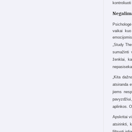
kontroliuot
Negalima
Psichologė 
vaikai kuo
emocijomis
„Study The
sumažinti 
ženklai, k
nepasiseka
„Kita dažn
atsiranda e
jiems nesp
pavyzdžiui,
aplinkos. O
Apskritai v
atsirinkti
filtruoti i