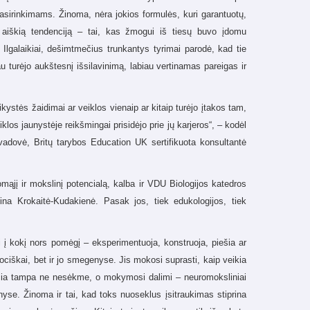
 pasirinkimams. Žinoma, nėra jokios formulės, kuri garantuotų,
i aiškią tendenciją – tai, kas žmogui iš tiesų buvo įdomu
 Ilgalaikiai, dešimtmečius trunkantys tyrimai parodė, kad tie
 turėjo aukštesnį išsilavinimą, labiau vertinamas pareigas ir
kystės žaidimai ar veiklos vienaip ar kitaip turėjo įtakos tam,
eiklos jaunystėje reikšmingai prisidėjo prie jų karjeros“, – kodėl
vadovė, Britų tarybos Education UK sertifikuota konsultantė
mąjį ir mokslinį potencialą, kalba ir VDU Biologijos katedros
a Krokaitė-Kudakienė. Pasak jos, tiek edukologijos, tiek
i į kokį nors pomėgį – eksperimentuoja, konstruoja, piešia ar
iškai, bet ir jo smegenyse. Jis mokosi suprasti, kaip veikia
da čia tampa ne nesėkme, o mokymosi dalimi – neuromoksliniai
se. Žinoma ir tai, kad toks nuoseklus įsitraukimas stiprina