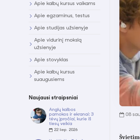
Apie kalbų kursus vaikams
Apie egzaminus, testus
Apie studijas užsienyje
Apie vidurinį mokslą
užsienyje
Apie stovyklas
Apie kalbų kursus
suaugusiems
Naujausi straipsniai
Anglų kalbos
pamokos ir ekranai: 3
08
sau
tėvų įpročiai, kurie iš
tiesų veikia
22
liep.
2026
Švietim