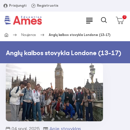
Prisijungti
Registruotis
0
Naujienos
Anglų kalbos stovykla Londone (13-17)
Anglų kalbos stovykla Londone (13-17)
04
spal.
2025
Apie stovyklas