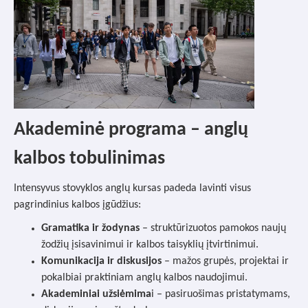
Akademinė programa – anglų
kalbos tobulinimas
Intensyvus stovyklos anglų kursas padeda lavinti visus
pagrindinius kalbos įgūdžius:
Gramatika ir žodynas
– struktūrizuotos pamokos naujų
žodžių įsisavinimui ir kalbos taisyklių įtvirtinimui.
Komunikacija ir diskusijos
– mažos grupės, projektai ir
pokalbiai praktiniam anglų kalbos naudojimui.
Akademiniai užsiėmima
i – pasiruošimas pristatymams,