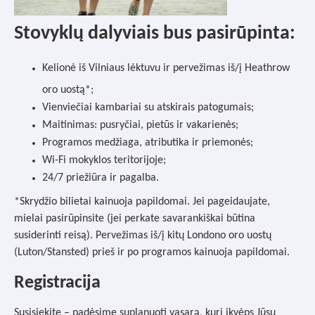
Stovyklų dalyviais bus pasirūpinta:
Kelionė iš Vilniaus lėktuvu ir pervežimas iš/į Heathrow
oro uostą*;
Vienviečiai kambariai su atskirais patogumais;
Maitinimas: pusryčiai, pietūs ir vakarienės;
Programos medžiaga, atributika ir priemonės;
Wi-Fi mokyklos teritorijoje;
24/7 priežiūra ir pagalba.
*Skrydžio bilietai kainuoja papildomai. Jei pageidaujate,
mielai pasirūpinsite (jei perkate savarankiškai būtina
susiderinti reisą).
Pervežimas iš/į kitų Londono oro uostų
(Luton/Stansted) prieš ir po programos kainuoja papildomai.
Registracija
Susisiekite – padėsime suplanuoti vasarą, kuri įkvėps Jūsų