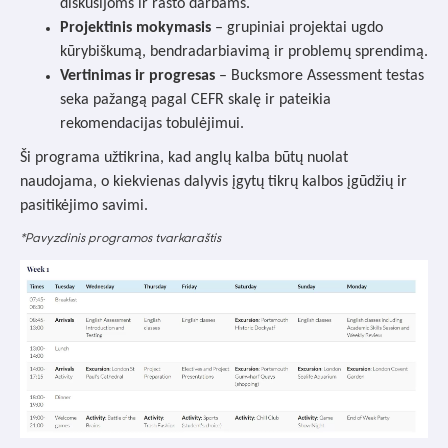
diskusijoms ir rašto darbams.
Projektinis mokymasis
– grupiniai projektai ugdo
kūrybiškumą, bendradarbiavimą ir problemų sprendimą.
Vertinimas ir progresas
– Bucksmore Assessment testas
seka pažangą pagal CEFR skalę ir pateikia
rekomendacijas tobulėjimui.
Ši programa užtikrina, kad anglų kalba būtų nuolat
naudojama, o kiekvienas dalyvis įgytų tikrų kalbos įgūdžių ir
pasitikėjimo savimi.
*Pavyzdinis programos tvarkaraštis