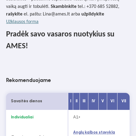
vaiką augti ir tobulėti.
Skambinkite
tel.: +370 685 52882,
r
ašykite
el. paštu: Lina@ames.lt arba
u
žpildykite
Užklausos forma
Pradėk savo vasaros nuotykius su
AMES!
Rekomenduojame
Savaitės dienos
I
II
III
IV
V
VI
VII
Individualiai
A1+
Anglų kalbos stovykla