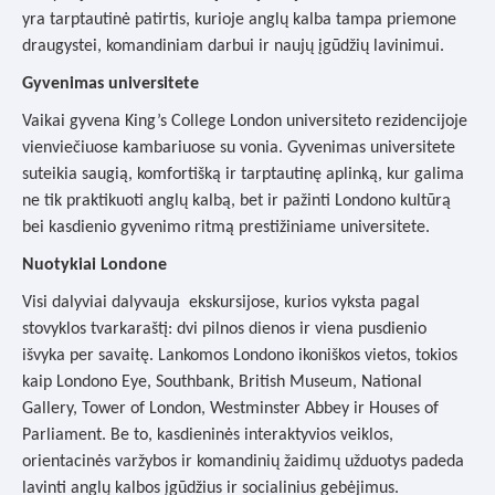
yra tarptautinė patirtis, kurioje anglų kalba tampa priemone
draugystei, komandiniam darbui ir naujų įgūdžių lavinimui.
Gyvenimas universitete
Vaikai gyvena King’s College London universiteto rezidencijoje
vienviečiuose kambariuose su vonia. Gyvenimas universitete
suteikia saugią, komfortišką ir tarptautinę aplinką, kur galima
ne tik praktikuoti anglų kalbą, bet ir pažinti Londono kultūrą
bei kasdienio gyvenimo ritmą prestižiniame universitete.
Nuotykiai Londone
Visi dalyviai dalyvauja ekskursijose, kurios vyksta pagal
stovyklos tvarkaraštį: dvi pilnos dienos ir viena pusdienio
išvyka per savaitę. Lankomos Londono ikoniškos vietos, tokios
kaip Londono Eye, Southbank, British Museum, National
Gallery, Tower of London, Westminster Abbey ir Houses of
Parliament. Be to, kasdieninės interaktyvios veiklos,
orientacinės varžybos ir komandinių žaidimų užduotys padeda
lavinti anglų kalbos įgūdžius ir socialinius gebėjimus.