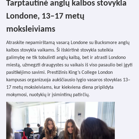
Tarptautinė anglų kalbos stovykla
Londone, 13–17 metų
moksleiviams
Atraskite nepamirštamą vasarą Londone su Bucksmore anglų
kalbos stovykla vaikams. Ši išskirtinė stovykla suteikia
galimybę ne tik tobulinti anglų kalbą, bet ir atrasti Londono
miestą, užmegzti draugystes su vaikais iš viso pasaulio bei įgyti
pasitikėjimo savimi. Prestižinis King’s College London
kampusas organizuoja aukščiausio lygio vasaros stovyklas 13–
17 metų moksleiviams, kur kiekviena diena pripildyta
mokymosi, nuotykių ir įsimintinų patirčių.