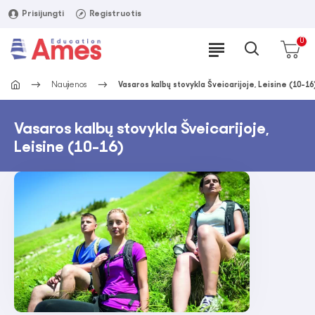
Prisijungti
Registruotis
0
Naujienos
Vasaros kalbų stovykla Šveicarijoje, Leisine (10-16
Vasaros kalbų stovykla Šveicarijoje,
Leisine (10-16)