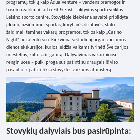
programų, tokių kaip Aqua Venture – vandens pramogos ir
baseino žaidimai, arba Fit & Fast – aktyvios sporto veiklos
Leisino sporto centre. Stovykloje kiekviena savaitė pripildyta
įdomių užsiėmimų: sportas, kūrybinės dirbtuvės, stalo
žaidimai, teminės vakarų programos, tokios kaip „Casino
Night“ ar talentų šou. Kiekvieną šeštadienį organizuojamos
dienos ekskursijos, kurios leidžia vaikams tyrinėti Šveicarijos
miestelius, kultūrą ir gamtą. Dalyvavimas vakariniuose
renginiuose – puiki proga susipažinti su draugais iš viso
pasaulio ir patirti tikrą stovyklos vaikams atmosferą.
Stovyklų dalyviais bus pasirūpinta: