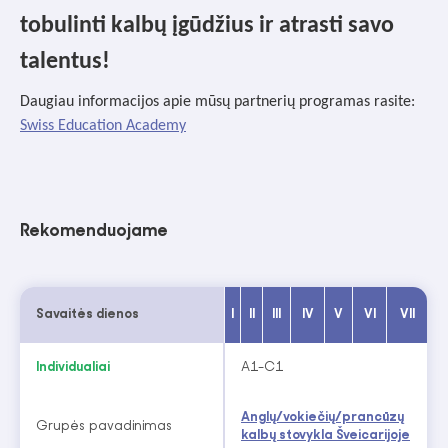
tobulinti kalbų įgūdžius ir atrasti savo
talentus!
Daugiau informacijos apie mūsų partnerių programas rasite:
Swiss Education Academy
Rekomenduojame
Savaitės dienos
I
II
III
IV
V
VI
VII
Individualiai
A1-C1
Anglų/vokiečių/prancūzų
Grupės pavadinimas
kalbų stovykla Šveicarijoje