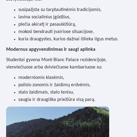
susipažįsta su tarptautinėmis tradicijomis,
lavina socialinius įgūdžius,
plečia akiratį ir pasaulėžiūrą,
mokosi bendrauti įvairiose situacijose,
kuria draugystes, kurios dažnai išlieka ilgus metus.
Modernus apgyvendinimas ir saugi aplinka
Studentai gyvena Mont-Blanc Palace rezidencijoje,
vienviečiuose arba dviviečiuose kambariuose su:
moderniomis klasėmis,
poilsio zonomis ir žaidimų erdvėmis,
stalo žaidimais, stalo tenisu,
saugia ir draugiška priežiūra visą parą.