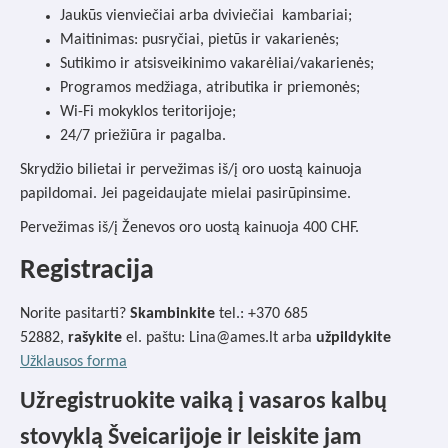
Jaukūs vienviečiai arba dviviečiai kambariai;
Maitinimas: pusryčiai, pietūs ir vakarienės;
Sutikimo ir atsisveikinimo vakarėliai/vakarienės;
Programos medžiaga, atributika ir priemonės;
Wi-Fi mokyklos teritorijoje;
24/7 priežiūra ir pagalba.
Skrydžio bilietai ir pervežimas iš/į oro uostą kainuoja
papildomai. Jei pageidaujate mielai pasirūpinsime.
Pervežimas iš/į Ženevos oro uostą kainuoja 400 CHF.
Registracija
Norite pasitarti?
Skambinkite
tel.: +370 685
52882,
rašykite
el. paštu: Lina@ames.lt arba
užpildykite
Užklausos forma
Užregistruokite vaiką į vasaros kalbų
stovyklą Šveicarijoje ir leiskite jam