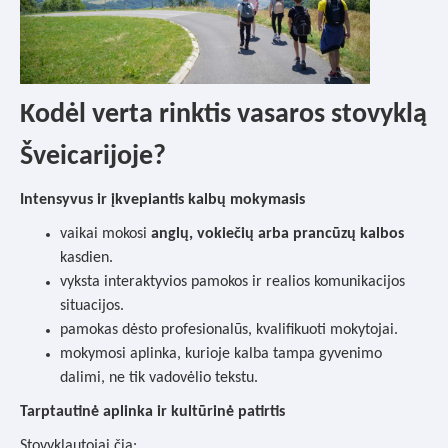
Kodėl verta rinktis vasaros stovyklą
Šveicarijoje?
Intensyvus ir įkvepiantis kalbų mokymasis
vaikai mokosi
anglų, vokiečių arba prancūzų kalbos
kasdien.
vyksta interaktyvios pamokos ir realios komunikacijos
situacijos.
pamokas dėsto profesionalūs, kvalifikuoti mokytojai.
mokymosi aplinka, kurioje kalba tampa gyvenimo
dalimi, ne tik vadovėlio tekstu.
Tarptautinė aplinka ir kultūrinė patirtis
Stovyklautojai čia: