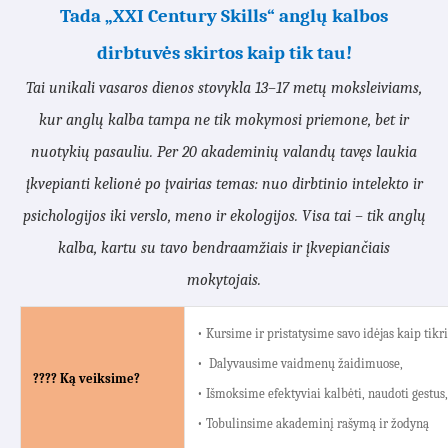
Tada „XXI Century Skills“ anglų kalbos
dirbtuvės skirtos kaip tik tau!
Tai unikali vasaros dienos stovykla 13–17 metų moksleiviams,
kur anglų kalba tampa ne tik mokymosi priemone, bet ir
nuotykių pasauliu. Per 20 akademinių valandų tavęs laukia
įkvepianti kelionė po įvairias temas: nuo dirbtinio intelekto ir
psichologijos iki verslo, meno ir ekologijos. Visa tai – tik anglų
kalba, kartu su tavo bendraamžiais ir įkvepiančiais
mokytojais.
• Kursime ir pristatysime savo idėjas kaip tikr
• Dalyvausime vaidmenų žaidimuose,
???? Ką veiksime?
• Išmoksime efektyviai kalbėti, naudoti gestus,
• Tobulinsime akademinį rašymą ir žodyną