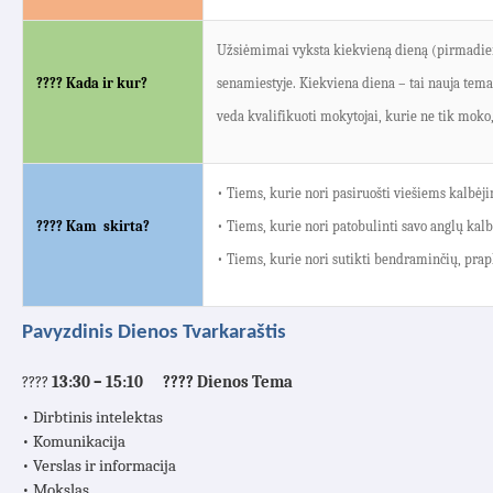
Užsiėmimai vyksta kiekvieną dieną (pirmadi
???? Kada ir kur?
senamiestyje. Kiekviena diena – tai nauja tem
veda kvalifikuoti mokytojai, kurie ne tik moko,
• Tiems, kurie nori pasiruošti viešiems kalb
???? Kam skirta?
• Tiems, kurie nori patobulinti savo anglų kalb
• Tiems, kurie nori sutikti bendraminčių, praplė
Pavyzdinis Dienos Tvarkaraštis
????
13:30 – 15:10 ???? Dienos Tema
• Dirbtinis intelektas
• Komunikacija
• Verslas ir informacija
• Mokslas