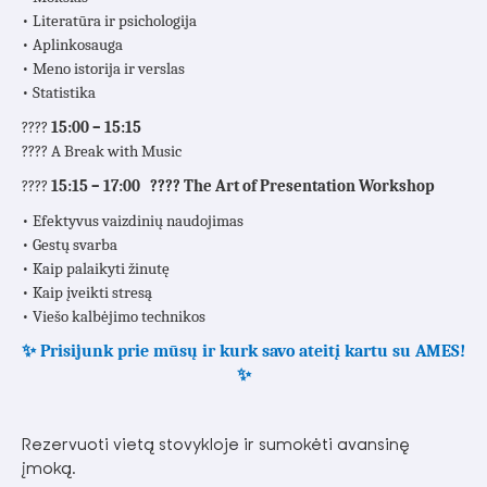
• Literatūra ir psichologija
• Aplinkosauga
• Meno istorija ir verslas
• Statistika
????
15:00 – 15:15
???? A Break with Music
????
15:15 – 17:00 ???? The Art of Presentation Workshop
• Efektyvus vaizdinių naudojimas
• Gestų svarba
• Kaip palaikyti žinutę
• Kaip įveikti stresą
• Viešo kalbėjimo technikos
✨ Prisijunk prie mūsų ir kurk savo ateitį kartu su AMES!
✨
Rezervuoti
vietą stovykloje ir sumokėti avansinę
įmoką.