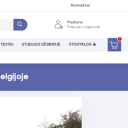
Kontaktai
Paskyra
Prisijungti / registruotis
0
 TESTAI
STUDIJOS UŽSIENYJE
STOVYKLOS 🔥
elgijoje