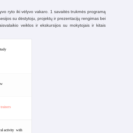
yvo ryto iki vėlyvo vakaro. 1 savaitės trukmės programą
sijos su dėstytoju, projektų ir prezentacijų rengimas bei
isvalaikio veiklos ir ekskursijos su mokytojais ir kitais
study
ew
trainers
ral
activity
with