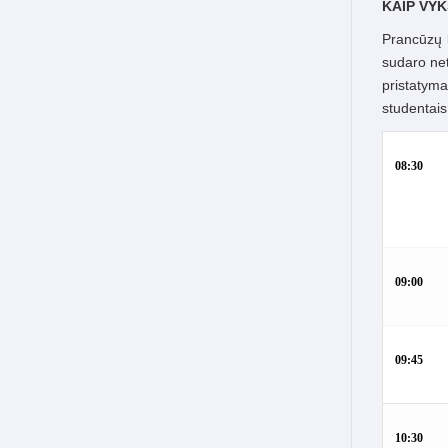
KAIP VY
Prancūzų k
sudaro net
pristatyma
studentais
08:30
09:00
09:45
10:30