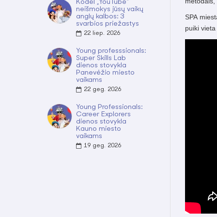
metodais, 
Kodėl „YouTube“
neišmokys jūsų vaikų
anglų kalbos: 3
SPA miesta
svarbios priežastys
puiki vieta
22
liep.
2026
Young professsionals:
Super Skills Lab
dienos stovykla
Panevėžio miesto
vaikams
22
geg.
2026
Young Professionals:
Career Explorers
dienos stovykla
Kauno miesto
vaikams
19
geg.
2026