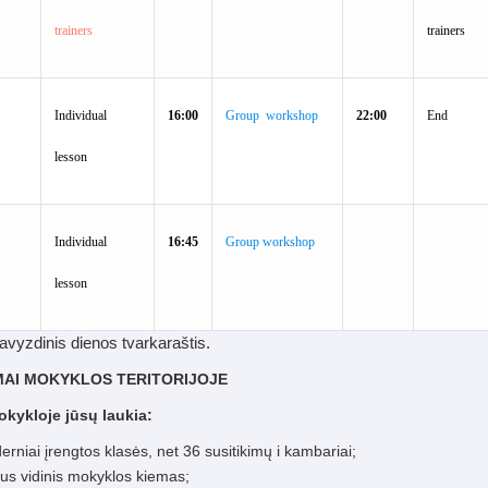
trainers
trainers
Individual
16:00
Group workshop
22:00
End
lesson
Individual
16:45
Group workshop
lesson
pavyzdinis dienos tvarkaraštis.
AI MOKYKLOS TERITORIJOJE
kykloje jūsų laukia:
rniai įrengtos klasės, net 36 susitikimų i kambariai;
kus vidinis mokyklos kiemas;