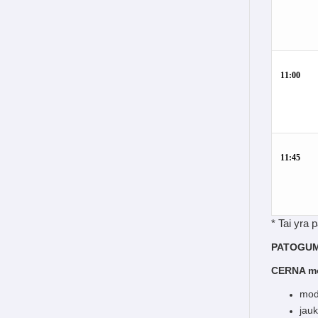
11:00
11:45
* Tai yra 
PATOGUM
CERNA mo
mode
jau