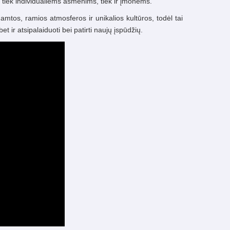
mu tiek individualiems asmenims, tiek ir įmonėms.
tos, ramios atmosferos ir unikalios kultūros, todėl tai
et ir atsipalaiduoti bei patirti naujų įspūdžių.