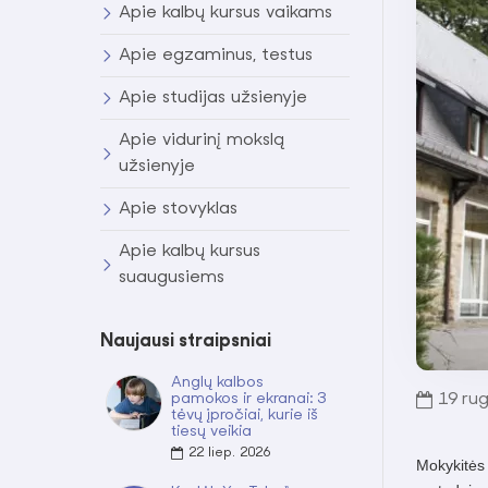
Apie kalbų kursus vaikams
Apie egzaminus, testus
Apie studijas užsienyje
Apie vidurinį mokslą
užsienyje
Apie stovyklas
Apie kalbų kursus
suaugusiems
Naujausi straipsniai
Anglų kalbos
pamokos ir ekranai: 3
19
rug
tėvų įpročiai, kurie iš
tiesų veikia
22
liep.
2026
Mokykitės