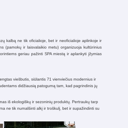
albą ne tik oficialioje, bet ir neoficialioje aplinkoje ir
s (pamokų ir laisvalaikio metu) organizuoja kultūrinius
orintiems geriau pažinti SPA miestą ir aplankyti įžymias
ngtas viešbutis, siūlantis 71 vienviečius modernius ir
studentams didžiausią patogumą tam, kad pagrindinis jų
as iš ekologiškų ir sezoninių produktų. Pertraukų tarp
e tik numalšinti alkį ir troškulį, bet ir supažindinti su