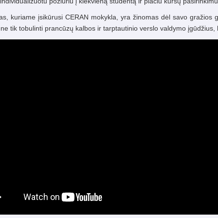
individualizuotu požiūriu į kiekvieną studentą ir plačiu kursų pasirinki
s, kuriame įsikūrusi CERAN mokykla, yra žinomas dėl savo gražios gam
 ne tik tobulinti prancūzų kalbos ir tarptautinio verslo valdymo įgūdžius, b