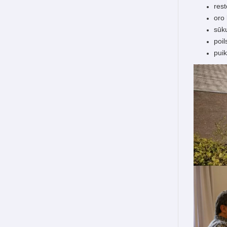
res
oro 
sūku
poil
puik