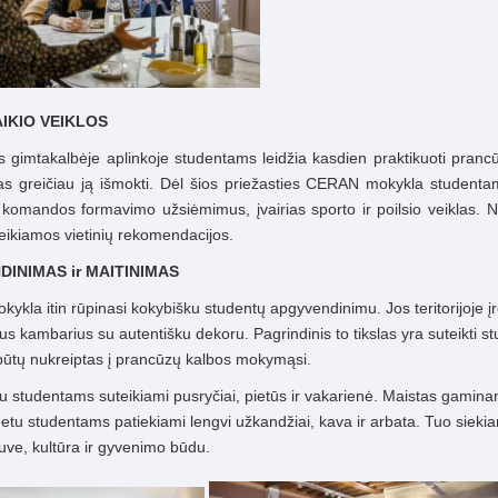
IKIO VEIKLOS
gimtakalbėje aplinkoje studentams leidžia kasdien praktikuoti prancūzų k
as greičiau ją išmokti. Dėl šios priežasties CERAN mokykla studentam
 komandos formavimo užsiėmimus, įvairias sporto ir poilsio veiklas. N
teikiamos vietinių rekomendacijos.
INIMAS ir MAITINIMAS
kla itin rūpinasi kokybišku studentų apgyvendinimu. Jos teritorijoje įre
us kambarius su autentišku dekoru. Pagrindinis to tikslas yra suteikti 
ūtų nukreiptas į prancūzų kalbos mokymąsi.
 studentams suteikiami pusryčiai, pietūs ir vakarienė. Maistas gaminam
u studentams patiekiami lengvi užkandžiai, kava ir arbata. Tuo siekiama n
rtuve, kultūra ir gyvenimo būdu.