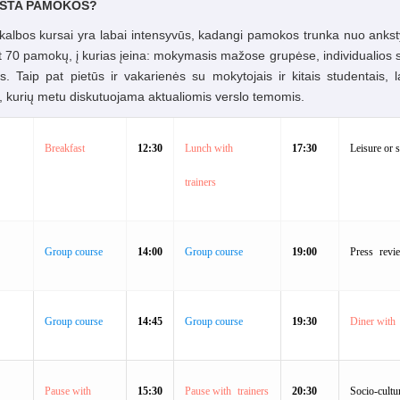
KSTA PAMOKOS?
albos kursai yra labai intensyvūs, kadangi pamokos trunka nuo ankst
 70 pamokų, į kurias įeina: mokymasis mažose grupėse, individualios se
s. Taip pat pietūs ir vakarienės su mokytojais ir kitais studentais, la
, kurių metu diskutuojama aktualiomis verslo temomis.
Breakfast
12:30
Lunch
with
17:30
Leisure or
trainers
Group course
14:00
Group course
19:00
Press
revi
Group course
14:45
Group course
19:30
Diner
with
Pause
with
15:30
Pause
with
trainers
20:30
Socio-cultu