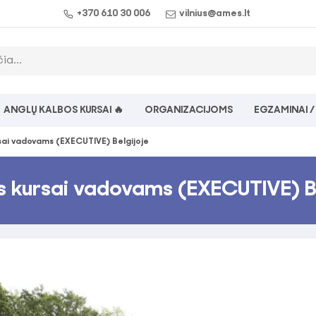
+370 610 30 006
vilnius@ames.lt
ANGLŲ KALBOS KURSAI 🔥
ORGANIZACIJOMS
EGZAMINAI /
sai vadovams (EXECUTIVE) Belgijoje
s kursai vadovams (EXECUTIVE) B