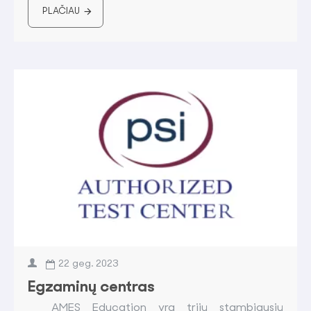
PLAČIAU
22
geg.
2023
Egzaminų centras
AMES Education yra trijų stambiausių