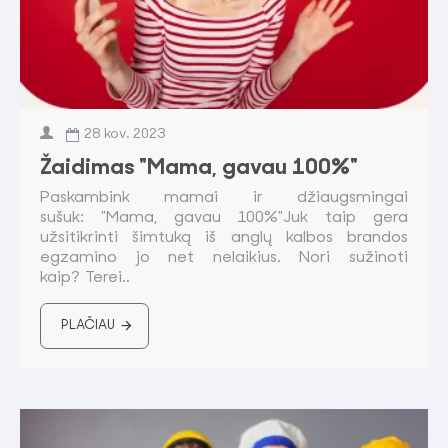
28
kov.
2023
Žaidimas "Mama, gavau 100%"
Paskambink mamai ir džiaugsmingai
sušuk: "Mama, gavau 100%"Juk taip gera
užsitikrinti šimtuką iš anglų kalbos brandos
egzamino jo net nelaikius. Nori sužinoti
kaip? Terei..
PLAČIAU