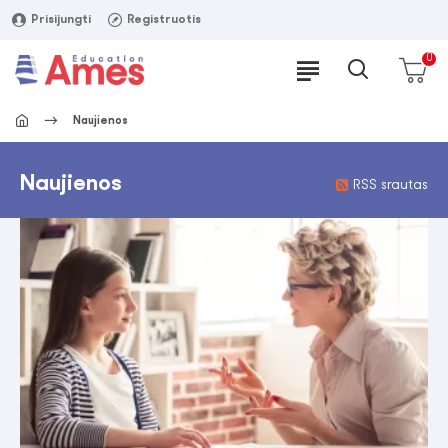
Prisijungti
Registruotis
0
Naujienos
Naujienos
RSS srautas