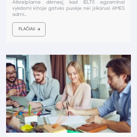
Atkreipiame dėmesį, kad IELTS egzaminai
vykdomi kitoje gatvės pusėje nei įsikūrusi AMES
admi..
PLAČIAU