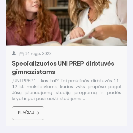
14
rugp.
2022
Specializuotos UNI PREP dirbtuvės
gimnazistams
„UNI PREP“ – kas tai? Tai praktinės dirbtuvės 11-
12 kl. moksleiviams, kurios vyks grupėse pagal
Jūsų planuojamą studijų programą ir padės
kryptingai pasiruošti studijoms ..
PLAČIAU