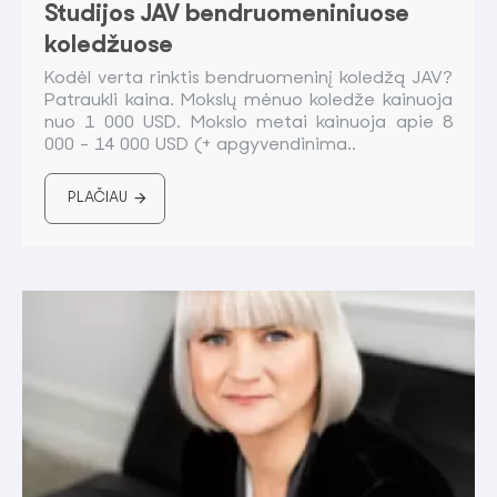
Studijos JAV bendruomeniniuose
koledžuose
Kodėl verta rinktis bendruomeninį koledžą JAV?
Patraukli kaina. Mokslų mėnuo koledže kainuoja
nuo 1 000 USD. Mokslo metai kainuoja apie 8
000 - 14 000 USD (+ apgyvendinima..
PLAČIAU