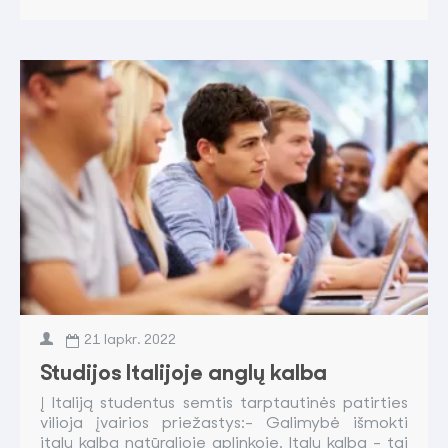
21
lapkr.
2022
Studijos Italijoje anglų kalba
Į Italiją studentus semtis tarptautinės patirties
vilioja įvairios priežastys:- Galimybė išmokti
italų kalbą natūralioje aplinkoje. Italų kalba - tai