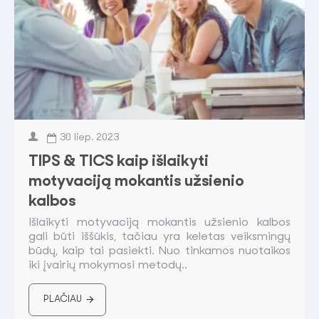
30
liep.
2023
TIPS & TICS kaip išlaikyti
motyvaciją mokantis užsienio
kalbos
Išlaikyti motyvaciją mokantis užsienio kalbos
gali būti iššūkis, tačiau yra keletas veiksmingų
būdų, kaip tai pasiekti. Nuo tinkamos nuotaikos
iki įvairių mokymosi metodų..
PLAČIAU