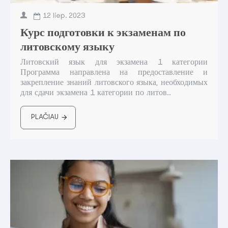
12
liep.
2023
Курс подготовки к экзаменам по
литовскому языку
Литовский язык для экзамена 1 категории
Программа направлена на предоставление и
закрепление знаний литовского языка, необходимых
для сдачи экзамена 1 категории по литов..
PLAČIAU