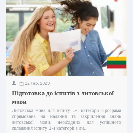
12
liep.
2023
Підготовка до іспитів з литовської
мови
Литовська мова для іспиту 1-ї категорії Програма
спрямована на надання та закріплення знань
литовської мови, необхідних для успішного
складання іспиту 1-ї категорії з ли..