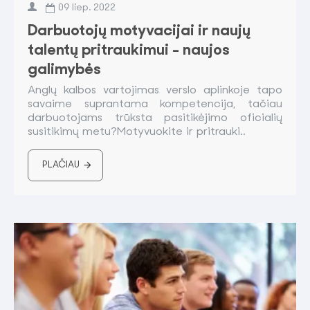
09
liep.
2022
Darbuotojų motyvacijai ir naujų
talentų pritraukimui - naujos
galimybės
Anglų kalbos vartojimas verslo aplinkoje tapo
savaime suprantama kompetencija, tačiau
darbuotojams trūksta pasitikėjimo oficialių
susitikimų metu?Motyvuokite ir pritrauki..
PLAČIAU