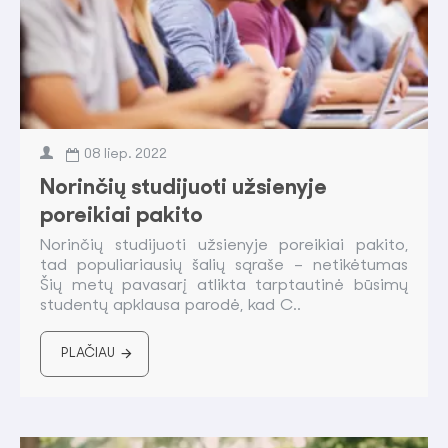
08
liep.
2022
Norinčių studijuoti užsienyje
poreikiai pakito
Norinčių studijuoti užsienyje poreikiai pakito,
tad populiariausių šalių sąraše – netikėtumas
Šių metų pavasarį atlikta tarptautinė būsimų
studentų apklausa parodė, kad C..
PLAČIAU