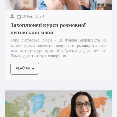
10
liep.
2023
Захоплюючі курси розмовної
литовської мови
Курс литовської мови - це чудова можливість не
тільки краще вивчити мову, а й розширити свої
знання з культури краю. Ми будемо раді допомогти
Вам подолати страх говоріння..
PLAČIAU