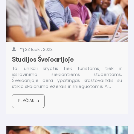
22
lapkr.
2022
Studijos Šveicarijoje
Tai unikali kryptis tiek turistams, tiek ir
išsilavinimo siekiantiems studentams.
Šveicarijoje dera ypatingas kraštovaizdis su
stiklo skaidrumo ežerais ir snieguotomis Al..
PLAČIAU