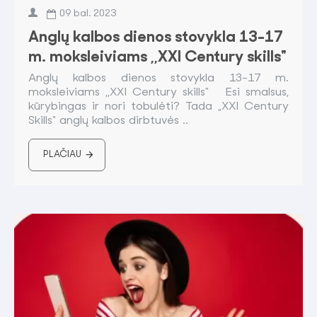
09
bal.
2023
Anglų kalbos dienos stovykla 13-17
m. moksleiviams ,,XXI Century skills"
Anglų kalbos dienos stovykla 13-17 m.
moksleiviams ,,XXI Century skills" Esi smalsus,
kūrybingas ir nori tobulėti? Tada „XXI Century
Skills“ anglų kalbos dirbtuvės ..
PLAČIAU