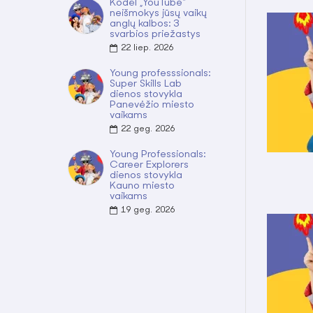
Kodėl „YouTube“
neišmokys jūsų vaikų
anglų kalbos: 3
svarbios priežastys
22
liep.
2026
Young professsionals:
Super Skills Lab
dienos stovykla
Panevėžio miesto
vaikams
22
geg.
2026
Young Professionals:
Career Explorers
dienos stovykla
Kauno miesto
vaikams
19
geg.
2026