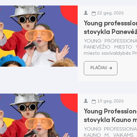
22
geg.
2026
Young professsion
stovykla Panevė
YOUNG PROFESSIONAL
PANEVĖŽIO MIESTO V
miesto savivaldybės Pro
PLAČIAU
19
geg.
2026
Young Profession
stovykla Kauno 
YOUNG PROFESSIONAL
KAUNO M. VAIKAMS F