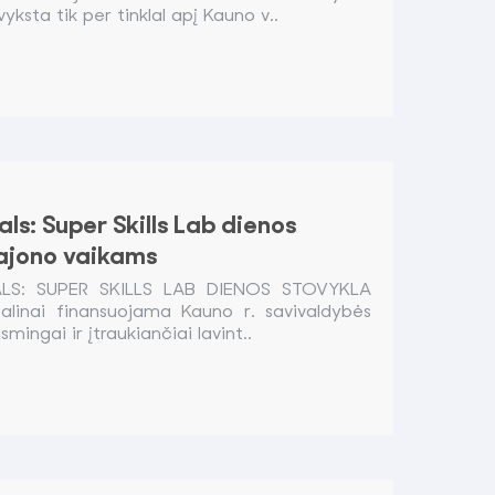
vyksta tik per tinklal apį Kauno v..
ls: Super Skills Lab dienos
rajono vaikams
S: SUPER SKILLS LAB DIENOS STOVYKLA
inai finansuojama Kauno r. savivaldybės
mingai ir įtraukiančiai lavint..