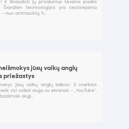
ti ir išnaudoti jų privalumus tėvams padės
ai Šiandien technologijos yra neatsiejama
 – nuo animacinių fi..
neišmokys jūsų vaikų anglų
s priežastys
mokys jūsų vaikų anglų kalbos: 3 svarbios
eik visi vaikai auga su ekranais – „YouTube“,
žaidimais angl..