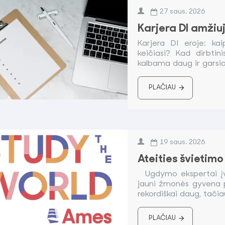
27
saus.
2026
Karjera DI amžiu
Karjera DI eroje: kai
keičiasi? Kad dirbtin
kalbama daug ir garsiai
PLAČIAU
19
saus.
2026
Ateities švietimo
Ugdymo ekspertai įvar
jauni žmonės gyvena p
rekordiškai daug, tačiau
PLAČIAU