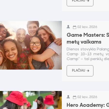
PLAČIAU
02
kov.
2026
Game Masters: 
metų vaikams
Dienos stovykla Pala
Camp 10–13 metų va
Camp“ – tai penkių dien
PLAČIAU
02
kov.
2026
Hero Academy: 