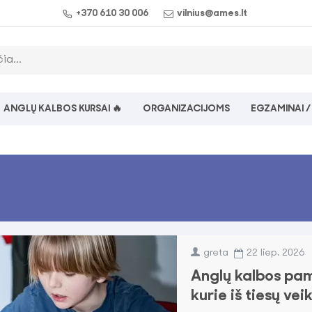
+370 610 30 006
vilnius@ames.lt
ANGLŲ KALBOS KURSAI 🔥
ORGANIZACIJOMS
EGZAMINAI /
greta
22
liep.
2026
Anglų kalbos pamo
kurie iš tiesų vei