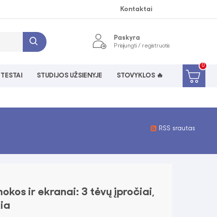
Kontaktai
Paskyra
Prisijungti / registruotis
0
 TESTAI
STUDIJOS UŽSIENYJE
STOVYKLOS 🔥
RSS srautas
kos ir ekranai: 3 tėvų įpročiai,
kia