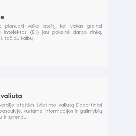
je
p planuoti vaiko ateitį, kai viskas greitai
is intelektas (DI) jau pakeitė darbo rinką,
, tačiau kalbų ..
 valiuta
dijo ateities švietimo valiutą Dabartiniai
asaulyje, kuriame informacijos ir galimybių
 ir sprend..