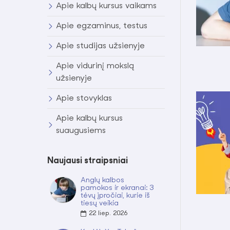
Apie kalbų kursus vaikams
Apie egzaminus, testus
Apie studijas užsienyje
Apie vidurinį mokslą
užsienyje
Apie stovyklas
Apie kalbų kursus
suaugusiems
Naujausi straipsniai
Anglų kalbos
pamokos ir ekranai: 3
tėvų įpročiai, kurie iš
tiesų veikia
22
liep.
2026