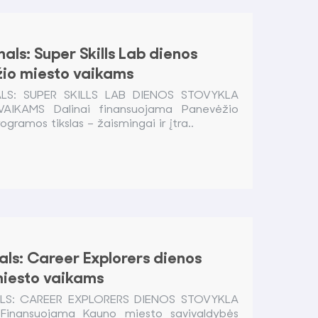
als: Super Skills Lab dienos
žio miesto vaikams
S: SUPER SKILLS LAB DIENOS STOVYKLA
AIKAMS Dalinai finansuojama Panevėžio
gramos tikslas – žaismingai ir įtra..
als: Career Explorers dienos
miesto vaikams
S: CAREER EXPLORERS DIENOS STOVYKLA
inansuojama Kauno miesto savivaldybės