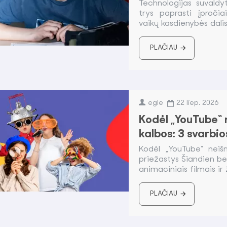
Technologijas suvaldy
trys paprasti įproči
vaikų kasdienybės dalis
PLAČIAU
egle
22
liep.
2026
Kodėl „YouTube“ 
kalbos: 3 svarbio
Kodėl „YouTube“ neiš
priežastys Šiandien bev
animaciniais filmais ir 
PLAČIAU