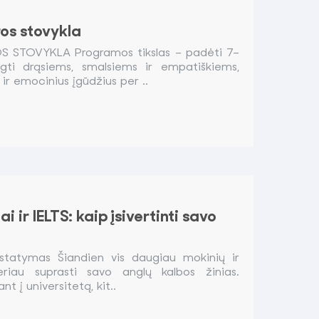
ros stovykla
 STOVYKLA Programos tikslas – padėti 7–
ti drąsiems, smalsiems ir empatiškiems,
s ir emocinius įgūdžius per ..
i ir IELTS: kaip įsivertinti savo
ustatymas Šiandien vis daugiau mokinių ir
eriau suprasti savo anglų kalbos žinias.
nt į universitetą, kit..