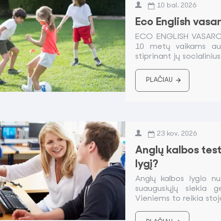
10
bal.
2026
Eco English vasa
ECO ENGLISH VASAROS
10 metų vaikams aug
stiprinant jų socialiniu
PLAČIAU
23
kov.
2026
Anglų kalbos testa
lygį?
Anglų kalbos lygio n
suaugusiųjų siekia g
Vieniems to reikia stoja