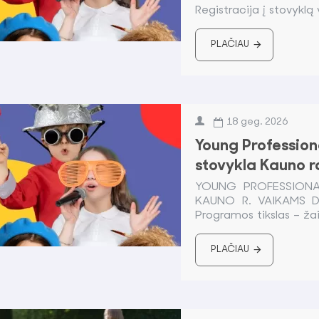
Registracija į stovyklą 
PLAČIAU
18
geg.
2026
Young Professiona
stovykla Kauno 
YOUNG PROFESSIONAL
KAUNO R. VAIKAMS Dal
Programos tikslas – žais
PLAČIAU