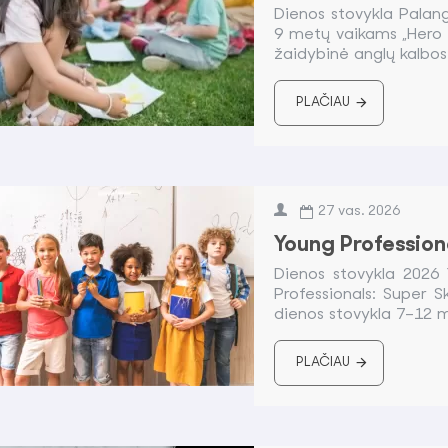
Dienos stovykla Pala
9 metų vaikams „Hero
žaidybinė anglų kalbos 
PLAČIAU
27
vas.
2026
Young Professiona
Dienos stovykla 2026 
Professionals: Super Sk
dienos stovykla 7–12 m
PLAČIAU